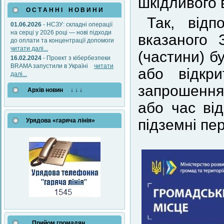
шкідливого 
О С Т А Н Н І Н О В И Н И
Так, відп
01.06.2026
- НСЗУ: складні операції
на серці у 2026 році — нові підходи
вказаного 
до оплати та концентрації допомоги
читати далі...
(частини) бу
16.02.2024
- Проект з кібербезпеки
BRAMA запустили в Україні
читати
або відкр
далі...
запрошенням
Архів новин ↓ ↓ ↓
або час від
підземні пе
Урядова «гаряча лінія»
Прийом громадян