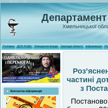
Департамент
Хмельницької обла
Головна
ДОЗ ХОДА
Очищення влади
Заклади області
Інформація
По
Роз’ясне
частині до
з Пост
Контактна інформація
Постаново