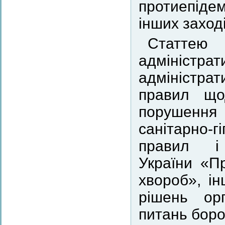
протиепідем
інших заході
Статтею
адміністра
адміністрат
правил що
порушення
санітарно-г
правил і
України «П
хвороб», і
рішень ор
питань боро