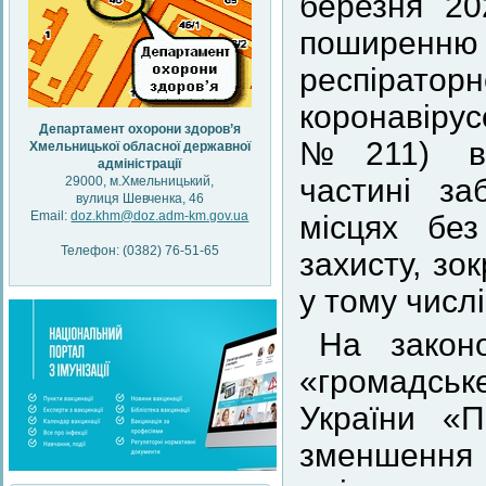
березня 2
поширенню
респіратор
коронавіру
Департамент охорони здоров’я
№211) вс
Хмельницької обласної державної
адміністрації
частині за
29000, м.Хмельницький,
вулиця Шевченка, 46
Email:
doz.khm@doz.adm-km.gov.ua
місцях без
Телефон: (0382) 76-51-65
захисту, зо
у тому числ
На законо
«громадсь
України «
зменшення