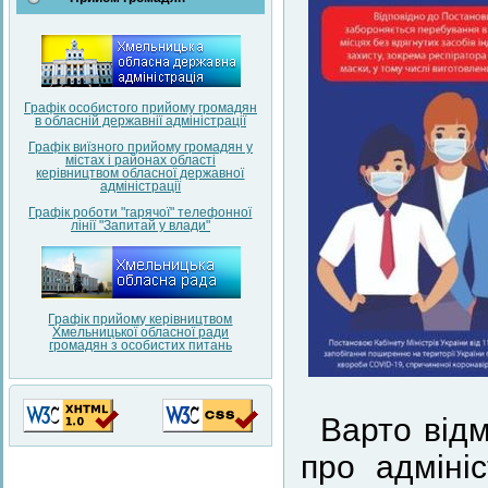
Графік особистого прийому громадян
в обласній державнії адміністрації
Графік виїзного прийому громадян у
містах і районах області
керівництвом обласної державної
адміністрації
Графік роботи "гарячої" телефонної
лінії "Запитай у влади"
Графік прийому керівництвом
Хмельницької обласної ради
громадян з особистих питань
Варто відм
про адміні