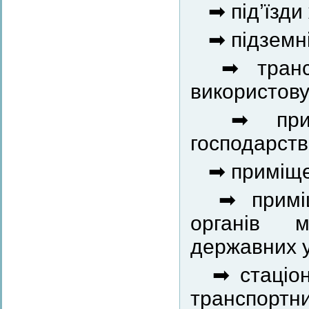
➡ під’їзди
➡ підземні
➡ трансп
використову
➡ примі
господарств
➡ приміщен
➡ приміщ
органів м
державних у
➡ стаціон
транспортни