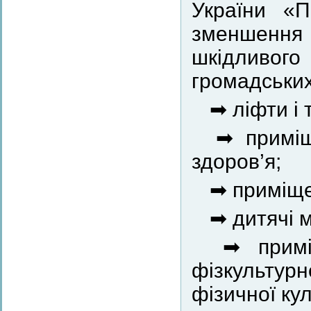
України «
зменшення
шкідливого
громадських
➡ ліфти і 
➡ приміще
здоров’я;
➡ приміщен
➡ дитячі 
➡ приміщ
фізкультур
фізичної кул