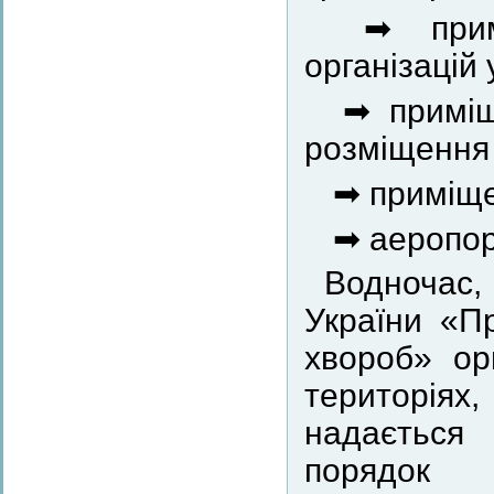
➡ примі
організацій 
➡ приміще
розміщення
➡ приміще
➡ аеропор
Водночас
України «П
хвороб» ор
територіях
надається
порядок 