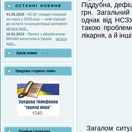
Піддубна, дефіц
О С Т А Н Н І Н О В И Н И
грн. Загальни
01.06.2026
- НСЗУ: складні операції
однак від НСЗУ
на серці у 2026 році — нові підходи
до оплати та концентрації допомоги
такою проблем
читати далі...
лікарня, а й інш
16.02.2024
- Проект з кібербезпеки
BRAMA запустили в Україні
читати
далі...
Архів новин ↓ ↓ ↓
Урядова «гаряча лінія»
Загалом ситуа
Прийом громадян