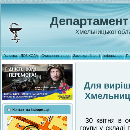
Департамент
Хмельницької обла
Головна
ДОЗ ХОДА
Очищення влади
Заклади області
Інформація
По
Для виріш
Хмельниць
Контактна інформація
30 квітня в о
групи у складі