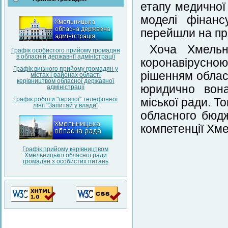
етапу медичної 
моделі фінанс
перейшли на пр
Хоча Хмельн
Графік особистого прийому громадян
в обласній державнії адміністрації
коронавірусно
Графік виїзного прийому громадян у
рішенням обласн
містах і районах області
керівництвом обласної державної
юридично вона
адміністрації
Графік роботи "гарячої" телефонної
міської ради. Т
лінії "Запитай у влади"
обласного бюдж
компетенції Хме
Графік прийому керівництвом
Хмельницької обласної ради
громадян з особистих питань