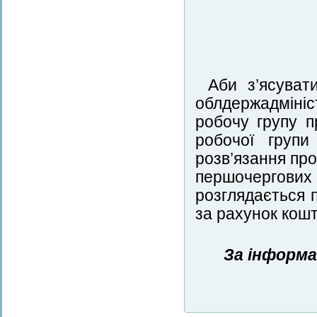
Аби з’ясуват
облдержадмініс
робочу групу п
робочої груп
розв’язання пр
першочергови
розглядається 
за рахунок кошт
За інформа