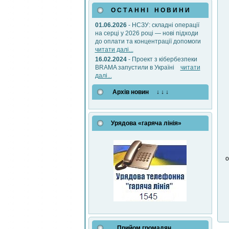
О С Т А Н Н І Н О В И Н И
01.06.2026
- НСЗУ: складні операції
на серці у 2026 році — нові підходи
до оплати та концентрації допомоги
читати далі...
16.02.2024
- Проект з кібербезпеки
BRAMA запустили в Україні
читати
далі...
Архів новин ↓ ↓ ↓
Урядова «гаряча лінія»
о
Прийом громадян