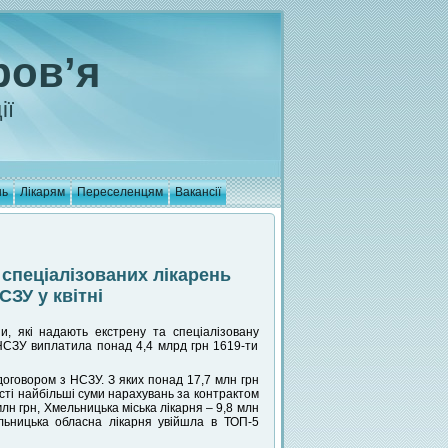
ров’я
ії
нь
Лікарям
Переселенцям
Вакансії
спеціалізованих лікарень
СЗУ у квітні
 які надають екстрену та спеціалізовану
 НСЗУ виплатила понад 4,4 млрд грн 1619-ти
договором з НСЗУ. З яких понад 17,7 млн грн
ті найбільші суми нарахувань за контрактом
н грн, Хмельницька міська лікарня – 9,8 млн
льницька обласна лікарня увійшла в ТОП-5