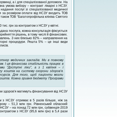
ервинці, а і для спеціалізованої допомоги. На
вна умова вибору – контракт лікарні з НСЗУ.
надання послуг зі спеціалізованої медичної
ри за розміром оплати від НСЗУ входить ТОВ
 а також ТОВ “Багатопрофільна клініка Святого
ис. грн за контрактом з НСЗУ у квітні.
дана послуга, кожна консультація фіксується
прийняття рішень, в тому числі й фінансових.
равлень. З них близько 82% – направлення на
аторні процедури. Решта 5% – це інші види
писів.
артнер медичних закладів. Ми в повному
м. І ця фінансова стабільність працює в
ами “Доступні ліки”, а з 1 квітня – і
гу коштів на систему охорони здоров’я.
есурсів. Для того, щоб пацієнти могли
 коштів. Кожна гривня бюджету Програми
ни здоров’я матимуть фінансування від НСЗУ
м з НСЗУ отримає в 5 разів більше, ніж за
року – 51,3 млн грн. Рівненський обласний
з НСЗУ – на понад 72 млн грн, субвенція-2019
контрактом з НСЗУ (95,6 млн грн) в 5,4 рази