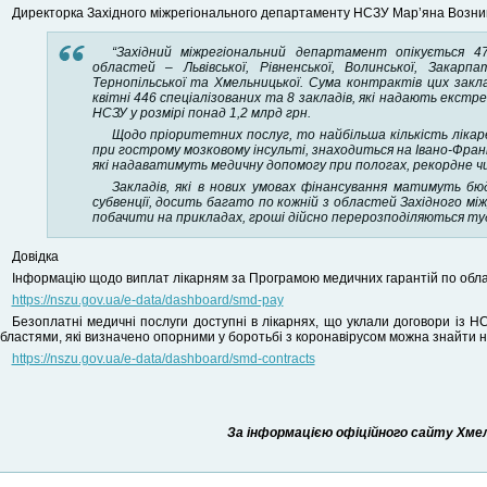
Директорка Західного міжрегіонального департаменту НСЗУ Мар’яна Возни
“Західний міжрегіональний департамент опікується 4
областей – Львівської, Рівненської, Волинської, Закарпатс
Тернопільської та Хмельницької. Сума контрактів цих закла
квітні 446 спеціалізованих та 8 закладів, які надають екст
НСЗУ у розмірі понад 1,2 млрд грн.
Щодо пріоритетних послуг, то найбільша кількість лікар
при гострому мозковому інсульті, знаходиться на Івано-Франк
які надаватимуть медичну допомогу при пологах, рекордне чис
Закладів, які в нових умовах фінансування матимуть бю
субвенції, досить багато по кожній з областей Західного мі
побачити на прикладах, гроші дійсно перерозподіляються туд
Довідка
Інформацію щодо виплат лікарням за Програмою медичних гарантій по обл
https://nszu.gov.ua/e-data/dashboard/smd-pay
Безоплатні медичні послуги доступні в лікарнях, що уклали договори із НС
бластями, які визначено опорними у боротьбі з коронавірусом можна знайти
https://nszu.gov.ua/e-data/dashboard/smd-contracts
За інформацією офіційного сайту Хмель