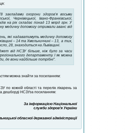
ця:
78 закладами охорони здоров’я восьми
ької, Чернівецької, Івано-Франківської,
дів на рік складає понад 13 млрд грн. У
рену медичну допомогу отримали аванс від
ень, які надаватимуть медичну допомогу
івщині – 14 та Хмельниччині – 13, а тих,
ло, 28, знаходиться на Львівщині.
джет від НСЗУ більше, ніж було за часи
жрегіонального департаменту. І як можна
и, де вони найбільше потрібні”.
астям можна знайти за посиланням:
ЗУ по кожній області та перелік лікарень за
 на дешборді НСЗУза посиланням:
За інформацією Національної
служби здоров’я України
ницької обласної державної адміністрації