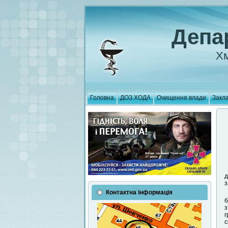
Депа
Хм
Головна
ДОЗ ХОДА
Очищення влади
Закла
д
з
Контактна інформація
б
з
г
с