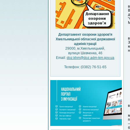
в
В
д
“
М
Департамент охорони здоров’я
в
Хмельницької обласної державної
З
адміністрації
к
29000, м.Хмельницький,
н
вулиця Шевченка, 46
Email:
doz.khm@doz.adm-km.gov.ua
Телефон: (0382) 76-51-65
в
м
п
–
б