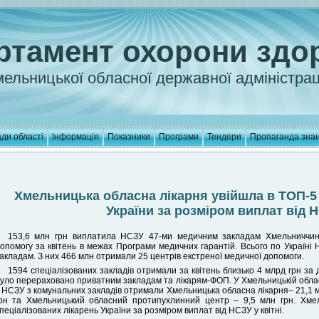
ртамент охорони здо
ельницької обласної державної адміністрац
ди області
Інформація
Показники
Програми
Тендери
Пропаганда зна
Хмельницька обласна лікарня увійшла в ТОП-5 
України за розміром виплат від Н
153,6 млн грн виплатила НСЗУ 47-ми медичним закладам Хмельниччини,
опомогу за квітень в межах Програми медичних гарантій. Всього по Україні
акладам. З них 466 млн отримали 25 центрів екстреної медичної допомоги.
1594 спеціалізованих закладів отримали за квітень близько 4 млрд грн за 
уло перераховано приватним закладам та лікарям-ФОП. У Хмельницькій облас
 НСЗУ з комунальних закладів отримали Хмельницька обласна лікарня– 21,1 мл
рн та Хмельницький обласний протипухлинний центр – 9,5 млн грн. Хме
пеціалізованих лікарень України за розміром виплат від НСЗУ у квітні.