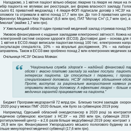
Нагадаємо, з 1 квітня пацієнт вільно обирає лікарню та лікаря не лише на п
ибір пацієнта не впливає ані реєстрація, ані форма власності закладу. Голо
сього 61 приватний медзаклад і 4 лікаря-ФОП підписали договір з НСЗУ на 
опомоги та отримали в квітні понад 17,7 млн грн. До топ-3 приватних цент
Фрезеніус Медикал Кер Україна” (6,6 млн грн), ПАТ “Мотор Січ” (1,7 млн грн),
иколая” (майже 1,7 млн грн).
У Хмельницькій області один приватний медичний заклад отримав понад 590 т
Умовою фінансування є надання закладами електронної звітності. Кожна на
 електронній системі охорони здоров’я (ЕСОЗ). Достовірні дані – основа для 
 1 квітня в ЕСОЗ лікарі виписали пацієнтам понад 100 тис. електронних нап
онсультацію спеціаліста, 10% – на візуальні дослідження, 3% – на лабор
аправлень. Також в ЕСОЗ вже зроблено понад 2 млн електронних медичних за
Очільниця НСЗУ Оксана Мовчан:
“Національна служба здоров’я – надійний фінансовий п
обсязі і вчасно платимо закладу за надані послуги пацієнта
інтересах пацієнта. Це стосується і первинки, і прогр
спеціалізованої допомоги. НСЗУ підтримує збільшення обся
Проте, виступає за раціональне використання наявних р
отримати якіснішу допомогу. А ефективні лікарні – більше
медичних гарантій працюватиме на пацієнта.”
Бюджет Програми медгарантій 72 млрд грн. Близько тисячі закладів охоро
 2020 році у межах ПМГ-2020 більше, ніж було за субвенцією 2019 року.
Наприклад. Одеський обласний онкодиспансер в 2020 році за контракто
едичною субвенцією: контракт з НСЗУ – на 260 млн грн, субвенція 2019 
ротипухлинний центр – в 2,6 разів більше медсубвенції 2019 року: контракт 
 26,9 млн грн. Фінансування Ужгородського міського пологового будинку за 
ільше минулорічної медичної субвенції (17,6 млн грн).