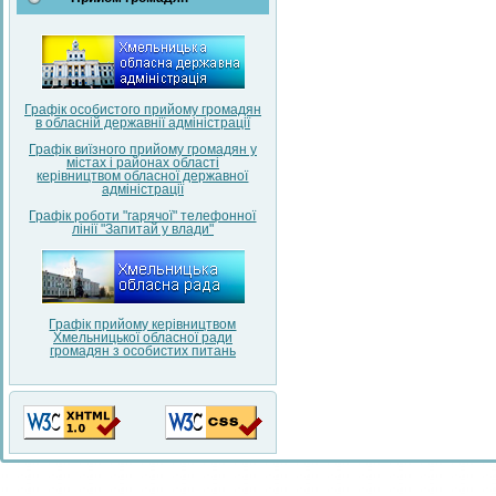
Графік особистого прийому громадян
в обласній державнії адміністрації
Графік виїзного прийому громадян у
містах і районах області
керівництвом обласної державної
адміністрації
Графік роботи "гарячої" телефонної
лінії "Запитай у влади"
Графік прийому керівництвом
Хмельницької обласної ради
громадян з особистих питань