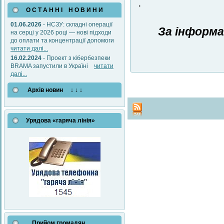
.
О С Т А Н Н І Н О В И Н И
01.06.2026
- НСЗУ: складні операції
За інформа
на серці у 2026 році — нові підходи
до оплати та концентрації допомоги
читати далі...
16.02.2024
- Проект з кібербезпеки
BRAMA запустили в Україні
читати
далі...
Архів новин ↓ ↓ ↓
Урядова «гаряча лінія»
Прийом громадян