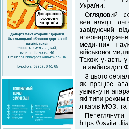
України,
Оглядовий с
вентиляції лег
завідуючий від
Департамент охорони здоров’я
новонароджени
Хмельницької обласної державної
медичних нау
адміністрації
29000, м.Хмельницький,
військової мед
вулиця Шевченка, 46
Email:
doz.khm@doz.adm-km.gov.ua
Також участь у
та амбасадор Ф
Телефон: (0382) 76-51-65
З цього серіал
як працює апа
увімкнути апар
які типи режимі
лікарів МОЗ, та
Пепеглян
https://osvita.di