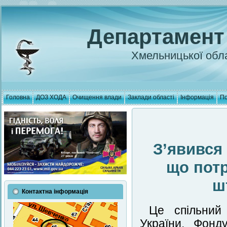
Департамент
Хмельницької обла
Головна
ДОЗ ХОДА
Очищення влади
Заклади області
Інформація
По
З’явився 
що потр
ш
Контактна інформація
Це спільний
України, Фонд