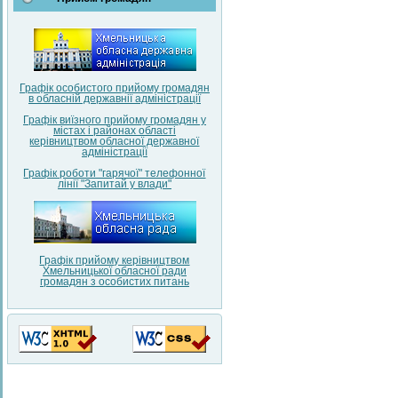
Графік особистого прийому громадян
в обласній державнії адміністрації
Графік виїзного прийому громадян у
містах і районах області
керівництвом обласної державної
адміністрації
Графік роботи "гарячої" телефонної
лінії "Запитай у влади"
Графік прийому керівництвом
Хмельницької обласної ради
громадян з особистих питань