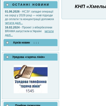
О С Т А Н Н І Н О В И Н И
КНП «Хмель
01.06.2026
- НСЗУ: складні операції
на серці у 2026 році — нові підходи
до оплати та концентрації допомоги
читати далі...
16.02.2024
- Проект з кібербезпеки
BRAMA запустили в Україні
читати
далі...
Архів новин ↓ ↓ ↓
Урядова «гаряча лінія»
Прийом громадян