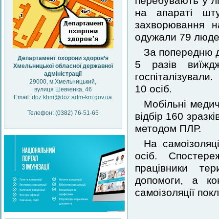
перебувають у лі
на апараті шту
захворювання н
одужали 79 люде
За попередню д
Департамент охорони здоров’я
5 разів виїжд
Хмельницької обласної державної
адміністрації
госпіталізували
29000, м.Хмельницький,
10 осіб.
вулиця Шевченка, 46
Email:
doz.khm@doz.adm-km.gov.ua
Мобільні медич
Телефон: (0382) 76-51-65
відбір 160 зразк
методом ПЛР.
На самоізоляц
осіб. Спостер
працівники тер
допомоги, а ко
самоізоляції покл