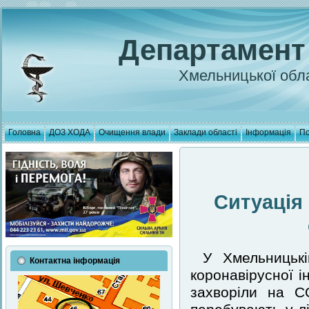
Департамент
Хмельницької обла
Головна
ДОЗ ХОДА
Очищення влади
Заклади області
Інформація
По
Ситуація
У Хмельницькі
Контактна інформація
коронавірусної і
захворіли на C