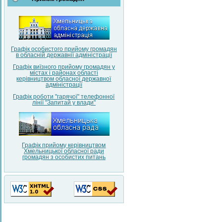
Графік особистого прийому громадян
в обласній державнії адміністрації
Графік виїзного прийому громадян у
містах і районах області
керівництвом обласної державної
адміністрації
Графік роботи "гарячої" телефонної
лінії "Запитай у влади"
Графік прийому керівництвом
Хмельницької обласної ради
громадян з особистих питань