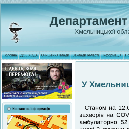
Департамент
Хмельницької обла
Головна
ДОЗ ХОДА
Очищення влади
Заклади області
Інформація
По
У Хмельниц
Станом на 12.0
Контактна інформація
захворів на COV
амбулаторно, 52 