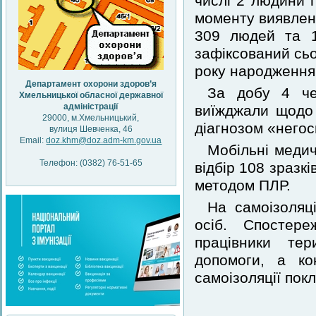
числі 2 людини п
моменту виявлен
309 людей та 1
зафіксований сьо
року народження
Департамент охорони здоров’я
За добу 4 че
Хмельницької обласної державної
адміністрації
виїжджали щодо 
29000, м.Хмельницький,
діагнозом «негос
вулиця Шевченка, 46
Email:
doz.khm@doz.adm-km.gov.ua
Мобільні медич
Телефон: (0382) 76-51-65
відбір 108 зразк
методом ПЛР.
На самоізоляц
осіб. Спостер
працівники тер
допомоги, а ко
самоізоляції покл