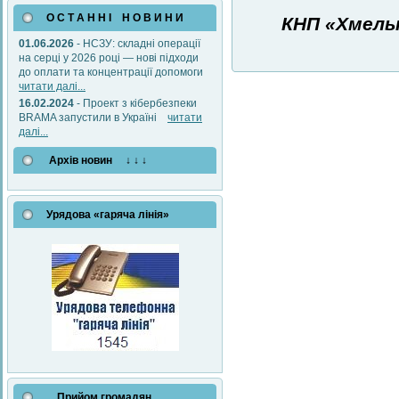
О С Т А Н Н І Н О В И Н И
КНП «Хмель
01.06.2026
- НСЗУ: складні операції
на серці у 2026 році — нові підходи
до оплати та концентрації допомоги
читати далі...
16.02.2024
- Проект з кібербезпеки
BRAMA запустили в Україні
читати
далі...
Архів новин ↓ ↓ ↓
Урядова «гаряча лінія»
Прийом громадян