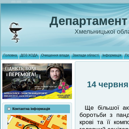
Департамент
Хмельницької обла
Головна
ДОЗ ХОДА
Очищення влади
Заклади області
Інформація
По
14 червня
Ще більшої ак
Контактна інформація
боротьби з пан
крові та її ком