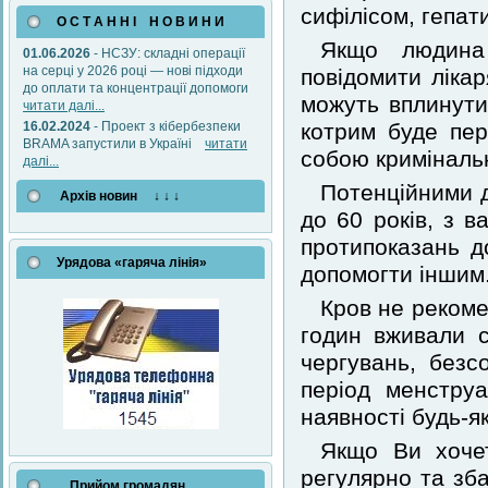
сифілісом, гепат
О С Т А Н Н І Н О В И Н И
Якщо людина
01.06.2026
- НСЗУ: складні операції
на серці у 2026 році — нові підходи
повідомити лікар
до оплати та концентрації допомоги
можуть вплинути
читати далі...
16.02.2024
- Проект з кібербезпеки
котрим буде пер
BRAMA запустили в Україні
читати
собою кримінальн
далі...
Потенційними д
Архів новин ↓ ↓ ↓
до 60 років, з в
протипоказань д
Урядова «гаряча лінія»
допомогти іншим
Кров не рекоме
годин вживали с
чергувань, безс
період менструа
наявності будь-я
Якщо Ви хочет
регулярно та зб
Прийом громадян