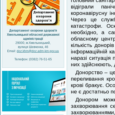
головний санітар
відіграли пан
коронавірусну і
Через це служ
катастрофи. Оск
Департамент охорони здоров’я
необхідно, а с
Хмельницької обласної державної
обласному центр
адміністрації
29000, м.Хмельницький,
кількість донорі
вулиця Шевченка, 46
інформаційній к
Email:
doz.khm@doz.adm-km.gov.ua
наразі ситуація 
Телефон: (0382) 76-51-65
них здійснюють,
Донорство – це
переливання кро
крові бракує. Ос
не є достатньо 
Донором мож
захворювання се
захворюванням