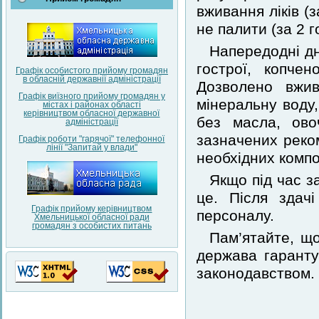
вживання ліків (
не палити (за 2 г
Напередодні дн
гострої, копчен
Графік особистого прийому громадян
в обласній державнії адміністрації
Дозволено вжив
Графік виїзного прийому громадян у
мінеральну воду,
містах і районах області
керівництвом обласної державної
без масла, овоч
адміністрації
зазначених реко
Графік роботи "гарячої" телефонної
лінії "Запитай у влади"
необхідних компо
Якщо під час з
це. Після здач
Графік прийому керівництвом
персоналу.
Хмельницької обласної ради
громадян з особистих питань
Пам’ятайте, що
держава гарантує
законодавством.