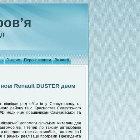
ров’я
ії
нь
Лікарям
Переселенцям
Вакансії
в нові Renault DUSTER двом
т відвідав ряд об’єктів у Славутському та
ького району та с. Красностав Славутського
WD медичним працівникам Самчиківської та
лікарської допомоги сільським жителям для
автомобілів. І тепер по такому автомобілю
передання таких автомобілів, так само, як і
ся в рамках реалізації програми Президента