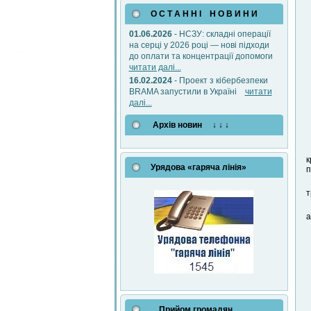
О С Т А Н Н І Н О В И Н И
01.06.2026
- НСЗУ: складні операції
на серці у 2026 році — нові підходи
до оплати та концентрації допомоги
читати далі...
16.02.2024
- Проект з кібербезпеки
BRAMA запустили в Україні
читати
далі...
Архів новин ↓ ↓ ↓
к
Урядова «гаряча лінія»
п
т
а
Прийом громадян