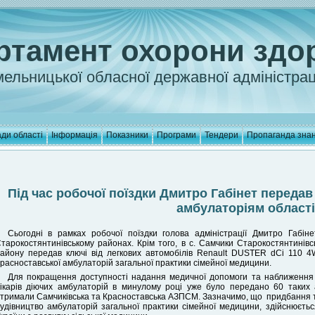
ртамент охорони здо
ельницької обласної державної адміністрац
ди області
Інформація
Показники
Програми
Тендери
Пропаганда зна
Під час робочої поїздки Дмитро Габінет переда
амбулаторіям області
Сьогодні в рамках робочої поїздки голова адміністрації Дмитро Габіне
тарокостянтинівському районах. Крім того, в с. Самчики Старокостянтинівс
айону передав ключі від легкових автомобілів Renault DUSTER dCi 110 4
расноставської амбулаторій загальної практики сімейної медицини.
Для покращення доступності надання медичної допомоги та наближення 
ікарів діючих амбулаторій в минулому році уже було передано 60 таких 
тримали Самчиківська та Красноставська АЗПСМ. Зазначимо, що придбання та 
удівництво амбулаторій загальної практики сімейної медицини, здійснюєть