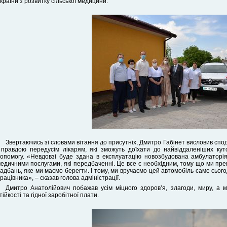
країни з розвитку сільської медицини.
Звертаючись зі словами вітання до присутніх, Дмитро Габінет висловив спод
 правдою передусім лікарям, які зможуть доїхати до найвіддаленіших ку
опомогу. «Невдовзі буде здана в експлуатацію новозбудована амбулаторі
едичними послугами, які передбаченні. Це все є необхідним, тому що ми пре
адбань, яке ми маємо берегти. І тому, ми вручаємо цей автомобіль саме сьог
рацівника», – сказав голова адміністрації.
Дмитро Анатолійович побажав усім міцного здоров’я, злагоди, миру, а 
тійкості та гідної заробітної плати.