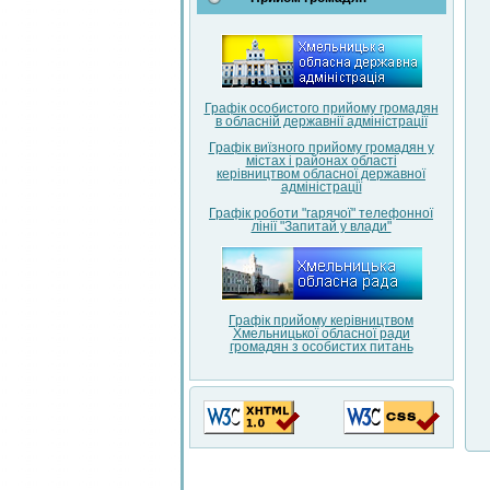
Графік особистого прийому громадян
в обласній державнії адміністрації
Графік виїзного прийому громадян у
містах і районах області
керівництвом обласної державної
адміністрації
Графік роботи "гарячої" телефонної
лінії "Запитай у влади"
Графік прийому керівництвом
Хмельницької обласної ради
громадян з особистих питань