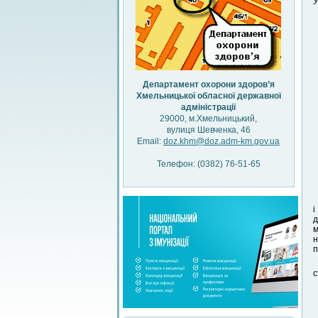
У
Департамент охорони здоров’я
Хмельницької обласної державної
адміністрації
29000, м.Хмельницький,
вулиця Шевченка, 46
Email:
doz.khm@doz.adm-km.gov.ua
Телефон: (0382) 76-51-65
і
д
м
н
п
с