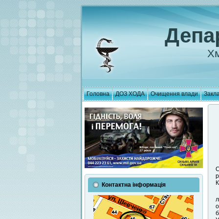
Депа
Хм
Головна
ДОЗ ХОДА
Очищення влади
Закла
С
р
К
Контактна інформація
л
о
б