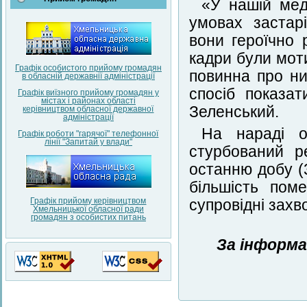
«У нашій мед
умовах застар
вони героїчно 
кадри були мот
Графік особистого прийому громадян
повинна про ни
в обласній державнії адміністрації
спосіб показа
Графік виїзного прийому громадян у
містах і районах області
Зеленський.
керівництвом обласної державної
адміністрації
На нараді о
Графік роботи "гарячої" телефонної
лінії "Запитай у влади"
стурбований р
останню добу (
більшість пом
Графік прийому керівництвом
супровідні зах
Хмельницької обласної ради
громадян з особистих питань
За інформа