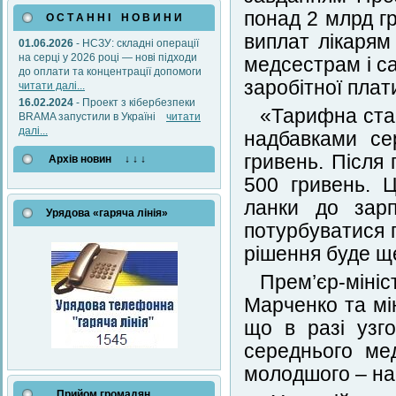
понад 2 млрд г
О С Т А Н Н І Н О В И Н И
виплат лікарям
01.06.2026
- НСЗУ: складні операції
на серці у 2026 році — нові підходи
медсестрам і са
до оплати та концентрації допомоги
заробітної плат
читати далі...
16.02.2024
- Проект з кібербезпеки
«Тарифна став
BRAMA запустили в Україні
читати
далі...
надбавками се
гривень. Після
Архів новин ↓ ↓ ↓
500 гривень. Ц
ланки до зарп
Урядова «гаряча лінія»
потурбуватися 
рішення буде щ
Прем’єр-мін
Марченко та мі
що в разі узг
середнього ме
молодшого – наб
Прийом громадян