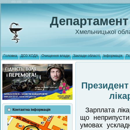
Департамент
Хмельницької обла
Головна
ДОЗ ХОДА
Очищення влади
Заклади області
Інформація
По
Президент
ліка
Зарплата ліка
Контактна інформація
що неприпусти
умовах ускладн