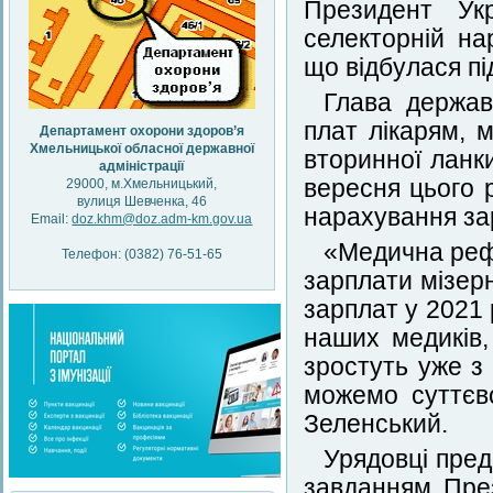
Президент Ук
селекторній на
що відбулася пі
Глава держав
плат лікарям, 
Департамент охорони здоров’я
Хмельницької обласної державної
вторинної ланк
адміністрації
вересня цього 
29000, м.Хмельницький,
вулиця Шевченка, 46
нарахування за
Email:
doz.khm@doz.adm-km.gov.ua
«Медична рефо
Телефон: (0382) 76-51-65
зарплати мізер
зарплат у 2021 
наших медиків,
зростуть уже з
можемо суттєв
Зеленський.
Урядовці пред
завданням През