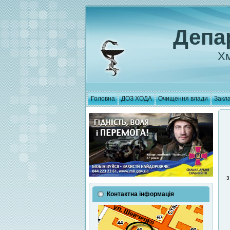
Депа
Хм
Головна
ДОЗ ХОДА
Очищення влади
Закла
з
Контактна інформація