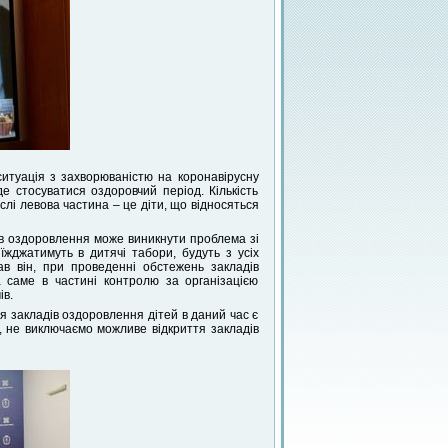
ситуація з захворюваністю на коронавірусну
е стосуватися оздоровчий період. Кількість
ислі левова частина – це діти, що відносяться
ів оздоровлення може виникнути проблема зі
їжджатимуть в дитячі табори, будуть з усіх
дав він, при проведенні обстежень закладів
 саме в частині контролю за організацією
ів.
тя закладів оздоровлення дітей в даний час є
ї, не виключаємо можливе відкриття закладів