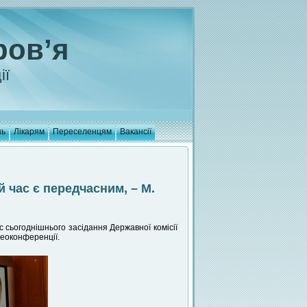
ров’я
ії
нь
Лікарям
Переселенцям
Вакансії
й час є передчасним, – М.
 сьогоднішнього засідання Державної комісії
деоконференції.