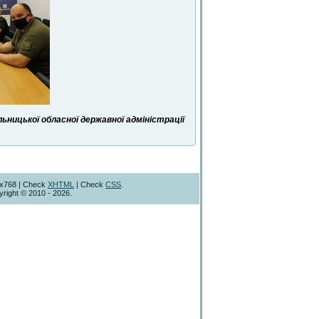
ницької обласної державної адміністрації
4x768 | Check
XHTML
| Check
CSS
.
right © 2010 - 2026.