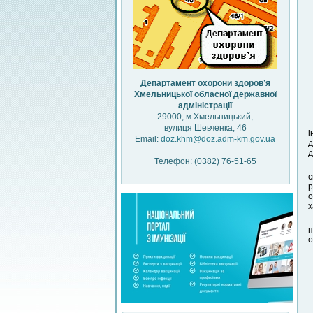
Департамент охорони здоров’я
Хмельницької обласної державної
адміністрації
29000, м.Хмельницький,
вулиця Шевченка, 46
і
Email:
doz.khm@doz.adm-km.gov.ua
д
д
Телефон: (0382) 76-51-65
с
р
о
х
п
о