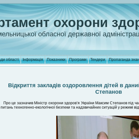
ртамент охорони здо
ельницької обласної державної адміністрац
ди області
Інформація
Показники
Програми
Тендери
Пропаганда зна
Відкриття закладів оздоровлення дітей в дани
Степанов
Про це зазначив Міністр охорони здоров’я України Максим Степанов під час
 питань техногенно-екологічної безпеки та надзвичайних ситуацій у режимі ві