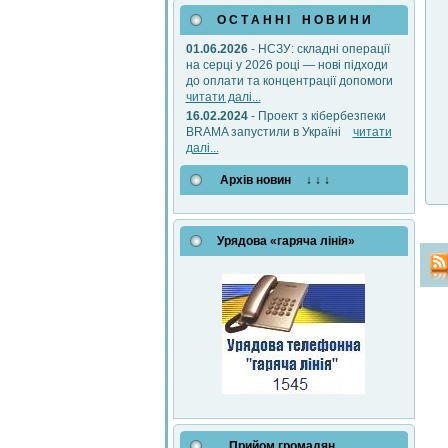
О С Т А Н Н І Н О В И Н И
01.06.2026
- НСЗУ: складні операції
на серці у 2026 році — нові підходи
до оплати та концентрації допомоги
читати далі...
16.02.2024
- Проект з кібербезпеки
BRAMA запустили в Україні
читати
далі...
Архів новин ↓ ↓ ↓
Урядова «гаряча лінія»
Прийом громадян