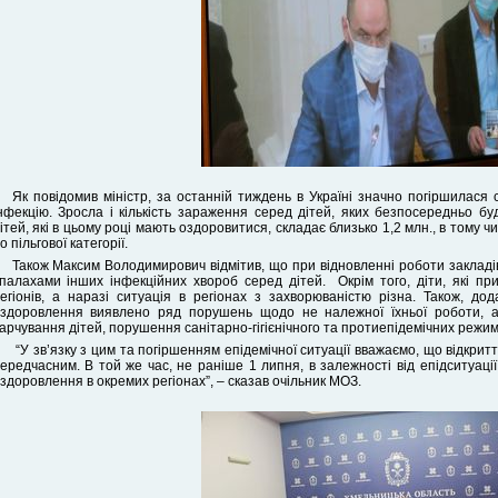
Як повідомив міністр, за останній тиждень в Україні значно погіршилася 
нфекцію. Зросла і кількість зараження серед дітей, яких безпосередньо буд
ітей, які в цьому році мають оздоровитися, складає близько 1,2 млн., в тому ч
о пільгової категорії.
Також Максим Володимирович відмітив, що при відновленні роботи заклад
палахами інших інфекційних хвороб серед дітей. Окрім того, діти, які при
егіонів, а наразі ситуація в регіонах з захворюваністю різна. Також, до
здоровлення виявлено ряд порушень щодо не належної їхньої роботи, а
арчування дітей, порушення санітарно-гігієнічного та протиепідемічних режим
“У зв’язку з цим та погіршенням епідемічної ситуації вважаємо, що відкрит
ередчасним. В той же час, не раніше 1 липня, в залежності від епідситуаці
здоровлення в окремих регіонах”, – сказав очільник МОЗ.