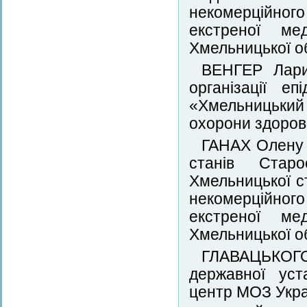
некомерційног
екстреної ме
Хмельницької о
ВЕНГЕР Ларис
організації е
«Хмельницький
охорони здоров
ГАНАХ Олену 
станів Старос
Хмельницької с
некомерційног
екстреної ме
Хмельницької о
ГЛАВАЦЬКОГО 
державної уст
центр МОЗ Укра