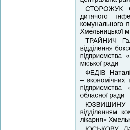
СТОРОЖУК Ок
дитячого інфе
комунального п
Хмельницької мі
ТРАЙНИЧ Гал
відділення бокс
підприємства 
міської ради
ФЕДІВ Наталі
– економічних 
підприємства 
обласної ради
ЮЗВИШИНУ Ві
відділенням к
лікарня» Хмельн
ЮСЬКОВУ Лар