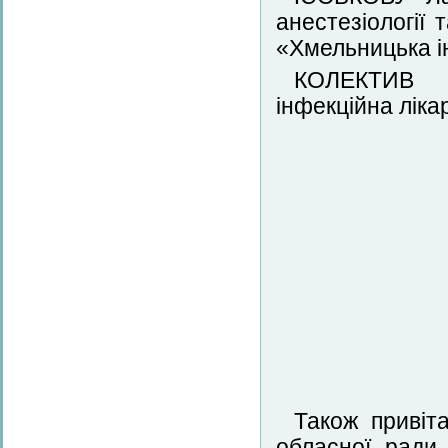
анестезіології 
«Хмельницька і
КОЛЕКТИВ к
інфекційна ліка
Також привіт
обласної ради