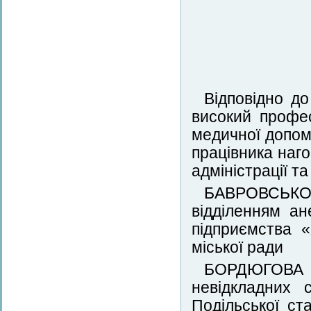
Відповідно до
високий профе
медичної допом
працівника наг
адміністрації т
БАВРОВСЬКО
відділенням ан
підприємства 
міської ради
БОРДЮГОВА 
невідкладних 
Подільської ст