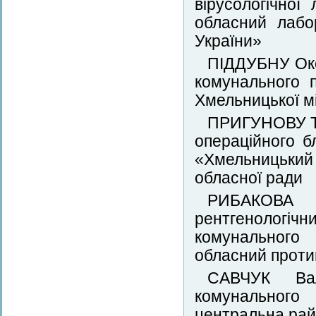
вірусологічної
обласний лабо
України»
ПІДДУБНУ Окс
комунального 
Хмельницької мі
ПРИГУНОВУ Те
операційного б
«Хмельницький
обласної ради
РИБАКОВА 
рентгенологі
комунального 
обласний проти
САВЧУК Вал
комунального
центральна рай