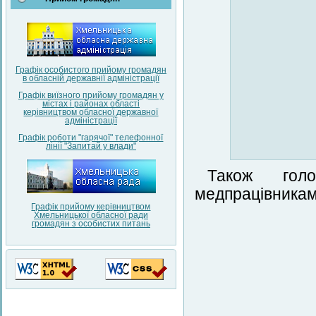
Графік особистого прийому громадян
в обласній державнії адміністрації
Графік виїзного прийому громадян у
містах і районах області
керівництвом обласної державної
адміністрації
Графік роботи "гарячої" телефонної
лінії "Запитай у влади"
Також голо
медпрацівникам
Графік прийому керівництвом
Хмельницької обласної ради
громадян з особистих питань