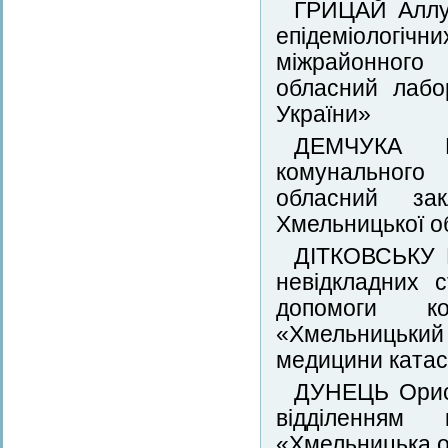
ГРИЦАЙ Аллу 
епідеміологічн
міжрайонного
обласний лабо
України»
ДЕМЧУКА В
комунального 
обласний за
Хмельницької о
ДІТКОВСЬКУ 
невідкладних с
допомоги ко
«Хмельницький 
медицини катас
ДУНЕЦЬ Орисю
відділенням 
«Хмельницька о