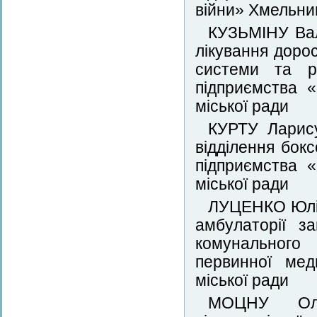
війни» Хмельни
КУЗЬМІНУ Вал
лікування доро
системи та ре
підприємства 
міської ради
КУРТУ Ларису
відділення бокс
підприємства 
міської ради
ЛУЦЕНКО Юлію
амбулаторії з
комунального
первинної мед
міської ради
МОЦНУ Оле