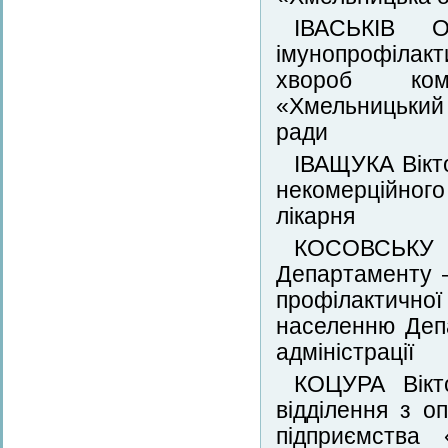
ІВАСЬКІВ О
імунопрофілак
хвороб кому
«Хмельницький 
ради
ІВАЩУКА Вікт
некомерційног
лікарня
КОСОВСЬКУ 
Департаменту –
профілактичн
населенню Деп
адміністрації
КОЦУРА Вікто
відділення з о
підприємства 