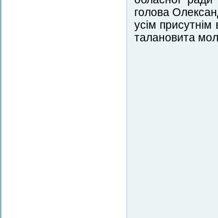
голова Олексан
усім присутнім 
талановита мол