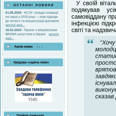
У своїй вітал
О С Т А Н Н І Н О В И Н И
подякував ус
01.06.2026
- НСЗУ: складні операції
самовіддану пр
на серці у 2026 році — нові підходи
до оплати та концентрації допомоги
інфекцією підк
читати далі...
світі та надзви
16.02.2024
- Проект з кібербезпеки
BRAMA запустили в Україні
читати
далі...
“Хоч
Архів новин ↓ ↓ ↓
молодц
статис
прост
Урядова «гаряча лінія»
врятов
завдяк
існува
викону
сказав
Прийом громадян