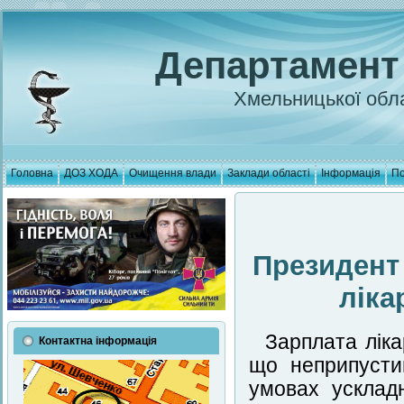
Департамент
Хмельницької обла
Головна
ДОЗ ХОДА
Очищення влади
Заклади області
Інформація
По
Президент
ліка
Зарплата ліка
Контактна інформація
що неприпусти
умовах ускладн