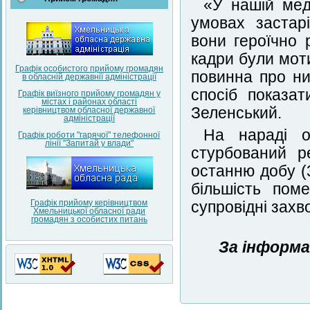
«У нашій мед
умовах застар
вони героїчно 
кадри були мот
Графік особистого прийому громадян
повинна про ни
в обласній державнії адміністрації
спосіб показа
Графік виїзного прийому громадян у
містах і районах області
Зеленський.
керівництвом обласної державної
адміністрації
На нараді о
Графік роботи "гарячої" телефонної
лінії "Запитай у влади"
стурбований р
останню добу (
більшість пом
Графік прийому керівництвом
супровідні зах
Хмельницької обласної ради
громадян з особистих питань
За інформа