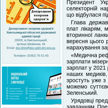
Президент Ук
селекторній на
що відбулася пі
Глава держав
плат лікарям, 
Департамент охорони здоров’я
Хмельницької обласної державної
вторинної ланк
адміністрації
вересня цього 
29000, м.Хмельницький,
вулиця Шевченка, 46
нарахування за
Email:
doz.khm@doz.adm-km.gov.ua
«Медична рефо
Телефон: (0382) 76-51-65
зарплати мізер
зарплат у 2021 
наших медиків,
зростуть уже з
можемо суттєв
Зеленський.
Урядовці пред
завданням През