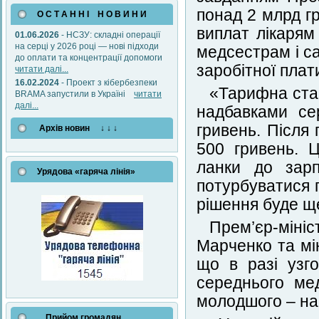
понад 2 млрд г
О С Т А Н Н І Н О В И Н И
виплат лікарям
01.06.2026
- НСЗУ: складні операції
на серці у 2026 році — нові підходи
медсестрам і са
до оплати та концентрації допомоги
заробітної плат
читати далі...
16.02.2024
- Проект з кібербезпеки
«Тарифна став
BRAMA запустили в Україні
читати
далі...
надбавками се
гривень. Після
Архів новин ↓ ↓ ↓
500 гривень. Ц
ланки до зарп
Урядова «гаряча лінія»
потурбуватися 
рішення буде щ
Прем’єр-мін
Марченко та мі
що в разі узг
середнього ме
молодшого – наб
Прийом громадян