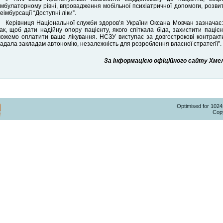
амбулаторному‌ рівні‌, впровадження ‌мобільної ‌психіатричної ‌допомоги, роз
еімбурсації “Доступні‌ ‌ліки”.
Керівниця Національної служби здоров’я України Оксана Мовчан зазначає
ак, щоб дати надійну опору пацієнту, якого спіткала біда, захистити паці
ожемо оплатити ваше лікування. НСЗУ виступає за довгострокові контракт
адала закладам автономію, незалежність для розроблення власної стратегії”.
За інформацією офіційного сайту Хмель
Optimised for 102
Copy