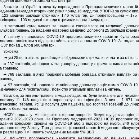
едичної допомоги отримали 411 млн грн”.
Загалом по Україні з початку впровадження Програми медичних гарантій 
едичним закладам вторинного рівня понад 16 млрд грн. У ТОП-3 за сумою випла
 122 медичні заклади отримали 1,46 млрд грн, Дніпропетровщина – 175 
ьвівщина – 103 медичні заклади отримали понад 1 млрд грн.
Із загальної суми виплат за надання спеціалізованої медичної допомо
ільярдів гривень, за надання екстреної медичної допомоги 25 закладів країни 
У зв’язку з пандемією COVID-19 програма медичних гарантій була роз
опомоги пацієнтам з підозрою або захворюванням на COVID-19. За надання 
СЗУ понад 1 млрд 600 млн грн.
Зокрема:
➡ усі 25 центрів екстреної медичної допомоги отримали виплати за квітень 
➡ 237 закладів, які надають стаціонарну допомогу, отримали виплати за кві
а травень;
➡ 768 закладів, в яких працюють мобільні бригади, отримали виплати за 
равень;
➡ 97 закладів, які надавали стаціонарну допомогу пацієнтам з COVID-19 у
изначених для госпіталізації, повністю отримали виплати за квітень.
Загалом, за квітень-травень в медзакладах, які були визначені для лікув
опомогу 11 146 пацієнтів з коронавірусною інфекцією. З них – 1 971 п
нтенсивної терапії. Усі ці послуги для пацієнта, що госпіталізований до лік
ього, є безоплатними.
НСЗУ подала у Міністерство охорони здоров’я бюджетну декларацію, в
арантій 2021-2023 років. На‌ ‌Програму‌ ‌медгарантій-2021‌ ‌НСЗУ‌ ‌пропонує‌ ‌виділити‌ ‌
надання‌ ‌допомоги,‌ ‌хворим‌ ‌на‌ ‌COVID-19‌ ‌або‌ ‌з‌ ‌підозрою‌ ‌на‌ ‌нього.‌ 240‌ ‌млрд‌
виконано‌ ‌норму‌ ‌Закону‌ ‌‌“Про‌ ‌державні‌ ‌фінансові‌ ‌гарантії‌ ‌медичного‌ ‌обслугову
на‌ ‌реалізацію‌ ‌ПМГ‌ ‌мають‌ ‌складати‌ ‌не‌ ‌менше‌ ‌5%‌ ‌ВВП.‌ ‌
У ‌ПМГ-2021‌ ‌пропонується‌ ‌наблизити‌ ‌меддопомогу‌ ‌до‌ ‌пацієнта,‌ ‌зокрем