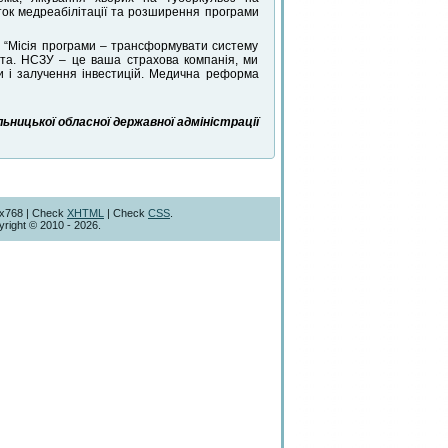
виток медреабілітації та розширення програми
: “Місія програми – трансформувати систему
єнта. НСЗУ – це ваша страхова компанія, ми
и і залучення інвестицій. Медична реформа
ницької обласної державної адміністрації
4x768 | Check
XHTML
| Check
CSS
.
right © 2010 - 2026.