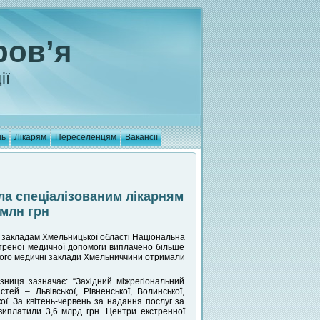
ров’я
ії
нь
Лікарям
Переселенцям
Вакансії
ла спеціалізованим лікарням
 млн грн
м закладам Хмельницької області Національна
стреної медичної допомоги виплачено більше
нього медичні заклади Хмельниччини отримали
ниця зазначає: “Західний міжрегіональний
ей – Львівської, Рівненської, Волинської,
кої. За квітень-червень за надання послуг за
иплатили 3,6 млрд грн. Центри екстренної