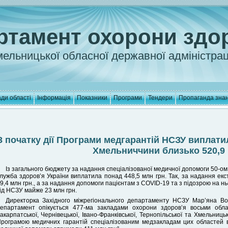
ртамент охорони здо
ельницької обласної державної адміністрац
ди області
Інформація
Показники
Програми
Тендери
Пропаганда зна
З початку дії Програми медгарантій НСЗУ виплати
Хмельниччини близько 520,9
Із загального бюджету за надання спеціалізованої медичної допомоги 50-о
лужба здоров’я України виплатила понад 448,5 млн грн. Так, за надання ек
9,4 млн грн., а за надання допомоги пацієнтам з COVID-19 та з підозрою на 
ід НСЗУ майже 23 млн грн.
Директорка Західного міжрегіонального департаменту НСЗУ Мар’яна Воз
епартамент опікується 477-ма закладами охорони здоров’я восьми област
акарпатської, Чернівецької, Івано-Франківської, Тернопільської та Хмельниць
рограмою медичних гарантій спеціалізованим медзакладам цих областей в