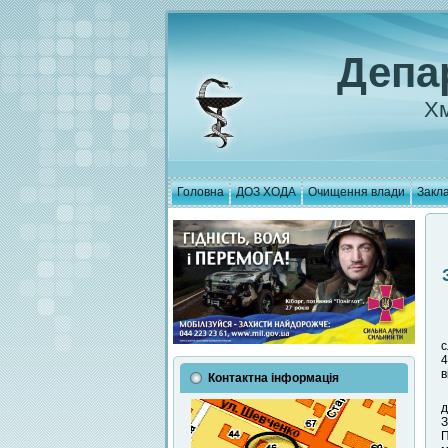
Депа
Хм
Головна
ДОЗ ХОДА
Очищення влади
Закла
с
4
в
Контактна інформація
д
З
П