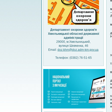
м
м
–
Л
м
Департамент охорони здоров’я
д
Хмельницької обласної державної
Н
адміністрації
29000, м.Хмельницький,
вулиця Шевченка, 46
Email:
doz.khm@doz.adm-km.gov.ua
з
Телефон: (0382) 76-51-65
т
в
д
і
н
г
‌
‌
‌