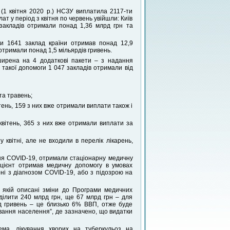
(1 квітня 2020 р.) НСЗУ виплатила 2117-ти
т у період з квітня по червень увійшли: Київ
закладів отримали понад 1,36 млрд грн та
ги 1641 заклад країни отримав понад 12,9
отримали понад 1,5 мільярдів гривень.
ширена на 4 додаткові пакети – з надання
такої допомоги 1 047 закладів отримали від
та травень;
тень, 159 з них вже отримали виплати також і
квітень, 365 з них вже отримали виплати за
 квітні, але не входили в перелік лікарень,
ання COVID-19, отримали стаціонарну медичну
ацієнт отримав медичну допомогу в умовах
арні з діагнозом СOVID-19, або з підозрою на
 якій описані зміни до Програми медичних
‌240‌ ‌млрд‌ ‌грн‌,‌ ‌ще‌ ‌67‌ ‌млрд‌ ‌грн ‌–‌ ‌для‌
 ‌гривень‌ ‌–‌ ‌це‌ ‌близько‌ ‌6%‌ ‌ВВП,‌ ‌отже‌ буде
вання‌ ‌населення”,‌ ‌де‌ ‌зазначено,‌ ‌що‌ ‌видатки‌
а,‌ ‌лікування ‌хворих‌ ‌на‌ ‌туберкульоз‌ ‌на‌