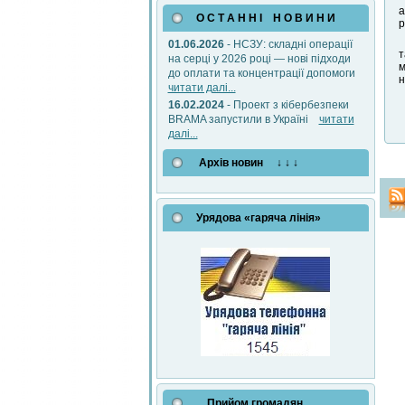
‌
О С Т А Н Н І Н О В И Н И
р
01.06.2026
- НСЗУ: складні операції
т
на серці у 2026 році — нові підходи
м
до оплати та концентрації допомоги
н
читати далі...
16.02.2024
- Проект з кібербезпеки
BRAMA запустили в Україні
читати
далі...
Архів новин ↓ ↓ ↓
Урядова «гаряча лінія»
Прийом громадян