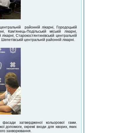
центральній районній лікарні, Городоцькій
і, Кам’янець-Подільській міській лікарні,
й лікарні, Старокостянтинівській центральній
а Шепетівській центральній районній лікарні.
и фасади затвердженої кольорової гами.
ої допомоги, окремі входи для хворих, яких
ного захворювання.