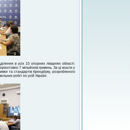
ілення в усіх 10 опорних лікарнях області.
рієнтовно 7 мільйонів гривень. За ці кошти у
имог та стандартів брендбуку, розробленого
льних робіт по усій Україні.