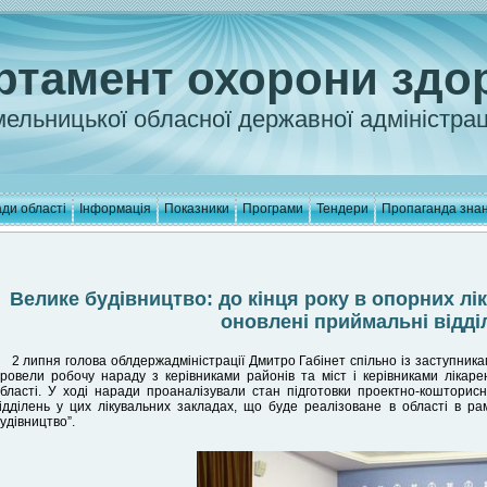
ртамент охорони здо
ельницької обласної державної адміністрац
ди області
Інформація
Показники
Програми
Тендери
Пропаганда зна
Велике будівництво: до кінця року в опорних л
оновлені приймальні відді
2 липня голова облдержадміністрації Дмитро Габінет спільно із заступник
ровели робочу нараду з керівниками районів та міст і керівниками лікаре
бласті. У ході наради проаналізували стан підготовки проектно-кошторис
ідділень у цих лікувальних закладах, що буде реалізоване в області в р
удівництво”.