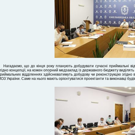
Нагадаємо, що до кінця року планують добудувати сучасні приймальні відд
гідно концепції, на кожен опорний медзаклад із державного бюджету виділять о
риймальних відділеннях здійснюватимуть добудову чи реконструкцію згідно в
ОЗ України. Саме на нього мають орієнтуватися проектанти та виконавці будіве