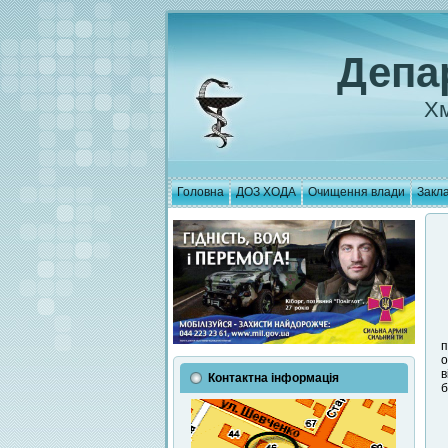
Депа
Хм
Головна
ДОЗ ХОДА
Очищення влади
Закла
п
о
в
Контактна інформація
б