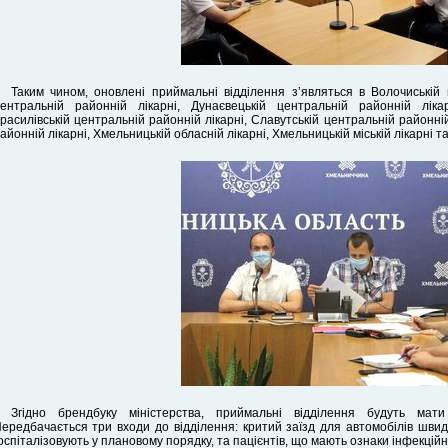
Таким чином, оновлені приймальні відділення з’являться в Волочиській 
ентральній районній лікарні, Дунаєвецькій центральній районній лікарн
расилівській центральній районній лікарні, Славутській центральній районні
айонній лікарні, Хмельницькій обласній лікарні, Хмельницькій міській лікарні т
Згідно брендбуку міністерства, приймальні відділення будуть мат
ередбачається три входи до відділення: критий заїзд для автомобілів швидк
оспіталізовують у плановому порядку, та пацієнтів, що мають ознаки інфекцій