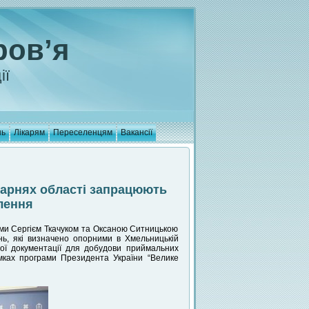
ров’я
ії
нь
Лікарям
Переселенцям
Вакансії
ікарнях області запрацюють
лення
ами Сергієм Ткачуком та Оксаною Ситницькою
нь, які визначено опорними в Хмельницькій
ної документації для добудови приймальних
амках програми Президента України “Велике