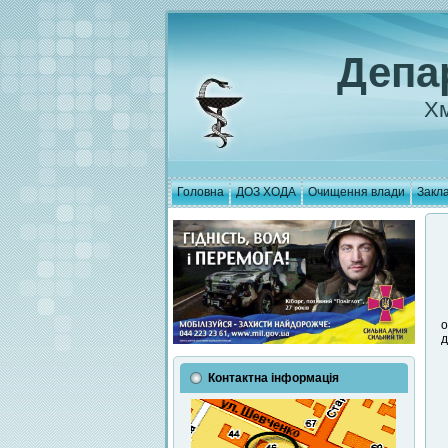
Депа
Хм
Головна
ДОЗ ХОДА
Очищення влади
Закла
о
д
Контактна інформація