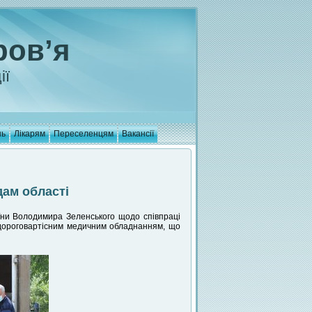
ров’я
ії
нь
Лікарям
Переселенцям
Вакансії
ам області
їни Володимира Зеленського щодо співпраці
ь дороговартісним медичним обладнанням, що