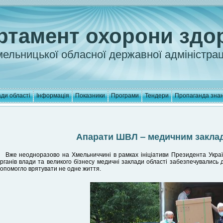
ртамент охорони здо
ельницької обласної державної адміністрац
ди області
Інформація
Показники
Програми
Тендери
Пропаганда зна
Апарати ШВЛ ‒ медичним заклад
Вже неодноразово на Хмельниччині в рамках ініціативи Президента Укра
рганів влади та великого бізнесу медичні заклади області забезпечувалис
опомогло врятувати не одне життя.