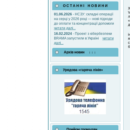
О С Т А Н Н І Н О В И Н И
Х
V
01.06.2026
- НСЗУ: складні операції
л
на серці у 2026 році — нові підходи
«
до оплати та концентрації допомоги
д
читати далі...
16.02.2024
- Проект з кібербезпеки
і
BRAMA запустили в Україні
читати
я
с
далі...
б
Архів новин ↓ ↓ ↓
Урядова «гаряча лінія»
Прийом громадян