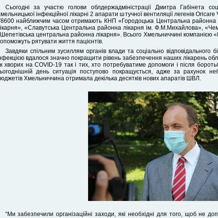
Сьогодні за участю голови облдержадміністрації Дмитра Габінета соц
мельницької інфекційної лікарні 2 апарати штучної вентиляції легенів Oricar
8600 найближчим часом отримають КНП «Городоцька Центральна районна 
ікарня», «Славутська Центральна районна лікарня ім. Ф.М.Михайлова», «Че
Шепетівська центральна районна лікарня». Всього Хмельниччині компанією «Е
опоможуть рятувати життя пацієнтів.
Завдяки спільним зусиллям органів влади та соціально відповідального б
нфекцією вдалося значно покращити рівень забезпечення наших лікарень обл
к хворих на COVID-19 так і тих, хто потребуватиме допомоги і після бороть
ьогоднішній день ситуація поступово покращується, адже за рахунок неб
юджетів Хмельниччина отримала декілька десятків нових апаратів ШВЛ.
“Ми забезпечили організаційні заходи, які необхідні для того, щоб не до