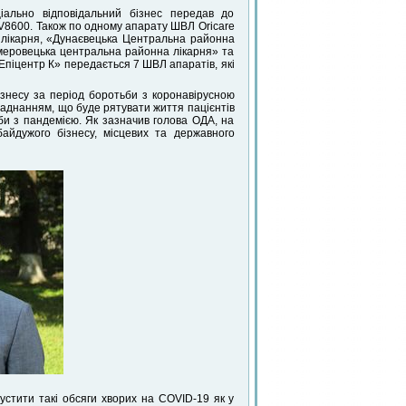
іально відповідальний бізнес передав до
e V8600. Також по одному апарату ШВЛ Oricare
лікарня, «Дунаєвецька Центральна районна
меровецька центральна районна лікарня» та
піцентр К» передається 7 ШВЛ апаратів, які
ізнесу за період боротьби з коронавірусною
аднанням, що буде рятувати життя пацієнтів
би з пандемією. Як зазначив голова ОДА, на
айдужого бізнесу, місцевих та державного
пустити такі обсяги хворих на COVID-19 як у