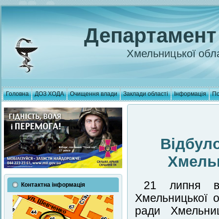
Департамент
Хмельницької обла
Головна
ДОЗ ХОДА
Очищення влади
Заклади області
Інформація
По
Відбуло
Хмельн
21 липня в 
Контактна інформація
Хмельницької о
ради Хмельниц