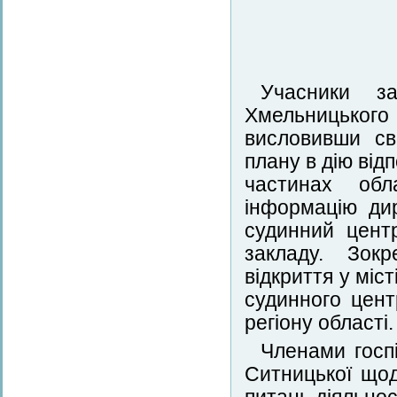
Учасники з
Хмельницького
висловивши св
плану в дію від
частинах обл
інформацію ди
судинний цент
закладу. Зок
відкриття у міс
судинного цент
регіону області.
Членами госп
Ситницької що