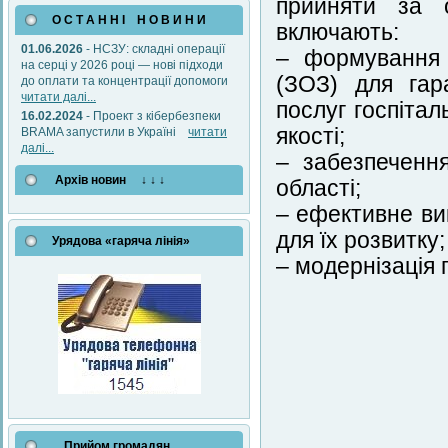
прийняти за о
О С Т А Н Н І Н О В И Н И
включають:
01.06.2026
- НСЗУ: складні операції
– формування 
на серці у 2026 році — нові підходи
(ЗОЗ) для гар
до оплати та концентрації допомоги
читати далі...
послуг госпіта
16.02.2024
- Проект з кібербезпеки
якості;
BRAMA запустили в Україні
читати
далі...
– забезпечення
Архів новин ↓ ↓ ↓
області;
– ефективне ви
для їх розвитку;
Урядова «гаряча лінія»
– модернізація 
Прийом громадян