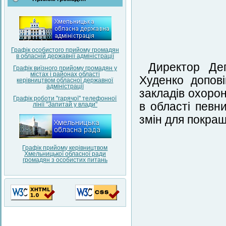
Графік особистого прийому громадян
в обласній державнії адміністрації
Директор Де
Графік виїзного прийому громадян у
містах і районах області
Худенко допов
керівництвом обласної державної
адміністрації
закладів охорон
Графік роботи "гарячої" телефонної
в області певн
лінії "Запитай у влади"
змін для покра
Графік прийому керівництвом
Хмельницької обласної ради
громадян з особистих питань