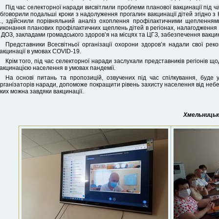
Під час селекторної наради висвітлили проблеми планової вакцинації під ч
бговорили подальші кроки з надолуження прогалин вакцинації дітей згідно з
., здійснили порівняльний аналіз охоплення профілактичними щепленнями
иконання планових профілактичних щеплень дітей в регіонах, налагодження
 ДОЗ, закладами громадського здоров’я на місцях та ЦГЗ, забезпечення вакцина
Представники Всесвітньої організації охорони здоров’я надали свої рек
акцинації в умовах COVID-19.
Крім того, під час селекторної наради заслухали представників регіонів щ
акцинацією населення в умовах пандемії.
На основі питань та пропозицій, озвучених під час спілкування, буде 
рганізаторів наради, допоможе покращити рівень захисту населення від небе
ких можна завдяки вакцинації.
Хмельницьки