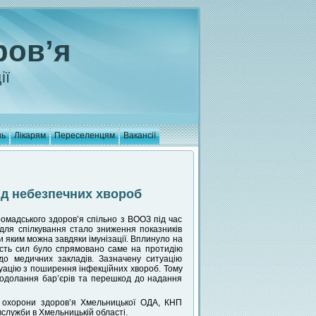
ров’я
ії
нь
Лікарям
Переселенцям
Вакансії
від небезпечних хвороб
омадського здоров’я спільно з ВООЗ під час
для спілкування стало зниження показників
 яким можна завдяки імунізації. Вплинуло на
шість сил було спрямовано саме на протидію
до медичних закладів. Зазначену ситуацію
уацію з поширення інфекційних хвороб. Тому
подолання бар’єрів та перешкод до надання
 охорони здоров’я Хмельницької ОДА, КНП
лужби в Хмельницькій області.