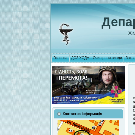
Депа
Хм
Головна
ДОЗ ХОДА
Очищення влади
Закла
с
о
ц
C
Контактна інформація
п
б
н
«