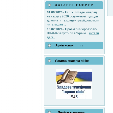
О С Т А Н Н І Н О В И Н И
01.06.2026
- НСЗУ: складні операції
на серці у 2026 році — нові підходи
до оплати та концентрації допомоги
читати далі...
16.02.2024
- Проект з кібербезпеки
BRAMA запустили в Україні
читати
далі...
Архів новин ↓ ↓ ↓
Урядова «гаряча лінія»
Прийом громадян