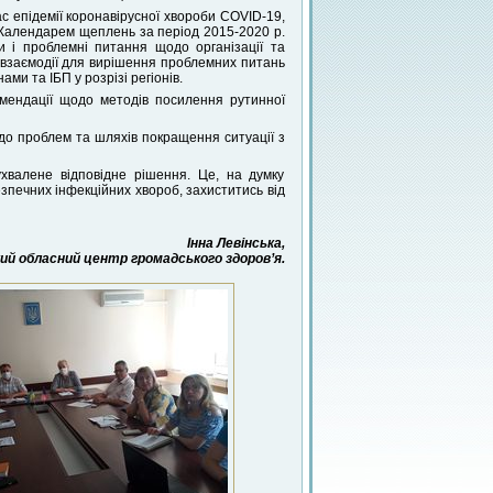
ас епідемії коронавірусної хвороби COVID-19,
 Календарем щеплень за період 2015-2020 р.
 і проблемні питання щодо організації та
 взаємодії для вирішення проблемних питань
ми та ІБП у розрізі регіонів.
омендації щодо методів посилення рутинної
одо проблем та шляхів покращення ситуації з
ухвалене відповідне рішення. Це, на думку
зпечних інфекційних хвороб, захиститись від
Інна Левінська,
й обласний центр громадського здоров’я.