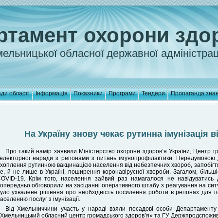
ртамент охорони здо
ельницької обласної державної адміністрац
ди області
Інформація
Показники
Програми
Тендери
Пропаганда зна
На Україну знову чекає рутинна імунізація 
Про такий намір заявили Міністерство охорони здоров’я України, Центр гр
електорної наради з регіонами з питань імунопрофілактики. Передумовою 
хоплення рутинною вакцинацією населення від небезпечних хвороб, запобігти
е, й не лише в Україні, поширення коронавірусної хвороби. Загалом, біль
OVID-19. Крім того, населення зайвий раз намагалося не навідуватись 
опередньо обговорили на засіданні оперативного штабу з реагування на сит
уло ухвалене рішення про необхідність посилення роботи в регіонах для 
аселенню послуг з імунізації.
Від Хмельниччини участь у нараді взяли посадові особи Департаменту
Хмельницький обласний центр громадського здоров’я» та ГУ Держпродспоживс