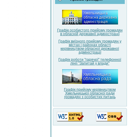
Графік особистого прийому громадян
в обласній державнії адміністрації
Графік виїзного прийому громадян у
містах і районах області
керівництвом обласної державної
адміністрації
Графік роботи "гарячої" телефонної
лінії "Запитай у влади"
Графік прийому керівництвом
Хмельницької обласної ради
громадян з особистих питань