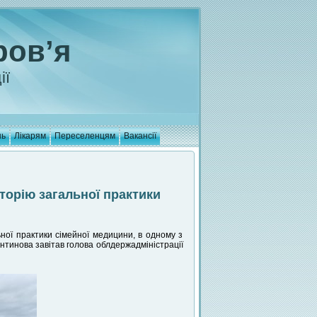
ров’я
ії
нь
Лікарям
Переселенцям
Вакансії
торію загальної практики
ьної практики сімейної медицини, в одному з
тинова завітав голова облдержадміністрації