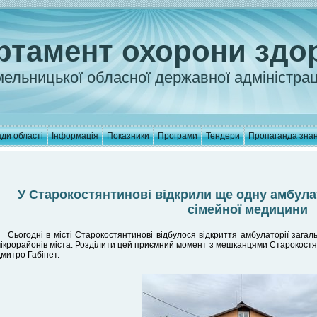
ртамент охорони здо
ельницької обласної державної адміністрац
ди області
Інформація
Показники
Програми
Тендери
Пропаганда зна
У Старокостянтинові відкрили ще одну амбула
сімейної медицини
Сьогодні в місті Старокостянтинові відбулося відкриття амбулаторії загал
ікрорайонів міста. Розділити цей приємний момент з мешканцями Старокостян
митро Габінет.