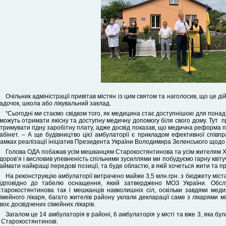
Очільник адміністрації привітав містян із цим святом та наголосив, що це д
адочок, школа або лікувальний заклад.
“Сьогодні ми стаємо свідком того, як медицина стає доступнішою для понад
можуть отримати якісну та доступну медичну допомогу біля свого дому. Тут пр
тримувати гідну заробітну плату, адже досвід показав, що медична реформа 
абінет. – А ще будівництво цієї амбулаторії є прикладом ефективної співп
амках реалізації ініціатив Президента України Володимира Зеленського щодо
Голова ОДА побажав усім мешканцям Старокостянтинова та усім жителям Хм
доров’я і висловив упевненість спільними зусиллями ми побудуємо гарну квіт
аймати найкращі передові позиції, та буде областю, в якій хочеться жити та п
На реконструкцію амбулаторії витрачено майже 3,5 млн.грн. з бюджету міс
ідповідно до табелю оснащення, який затверджено МОЗ України. Обсл
тарокостянтинова так і мешканців навколишніх сіл, оскільки завдяки мед
імейного лікаря, багато жителів району уклали декларації саме з лікарями м
воє досвідчених сімейних лікарів.
Загалом це 14 амбулаторія в районі, 6 амбулаторія у місті та вже 3, яка бу
 Старокостянтинові.