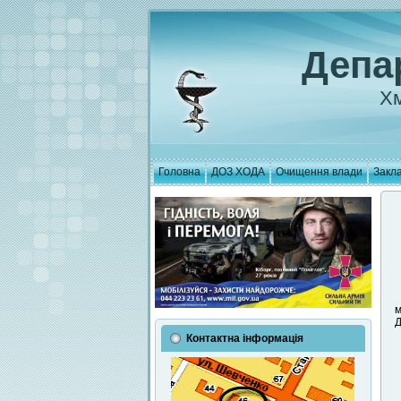
Депа
Хм
Головна
ДОЗ ХОДА
Очищення влади
Закла
м
Д
Контактна інформація