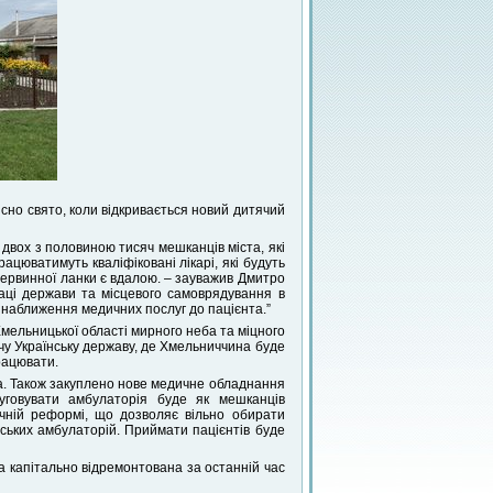
ійсно свято, коли відкривається новий дитячий
 двох з половиною тисяч мешканців міста, які
ацюватимуть кваліфіковані лікарі, які будуть
первинної ланки є вдалою. – зауважив Дмитро
раці держави та місцевого самоврядування в
 наближення медичних послуг до пацієнта.”
ельницької області мирного неба та міцного
учу Українську державу, де Хмельниччина буде
рацювати.
та. Також закуплено нове медичне обладнання
уговувати амбулаторія буде як мешканців
ичній реформі, що дозволяє вільно обирати
іських амбулаторій. Приймати пацієнтів буде
ла капітально відремонтована за останній час