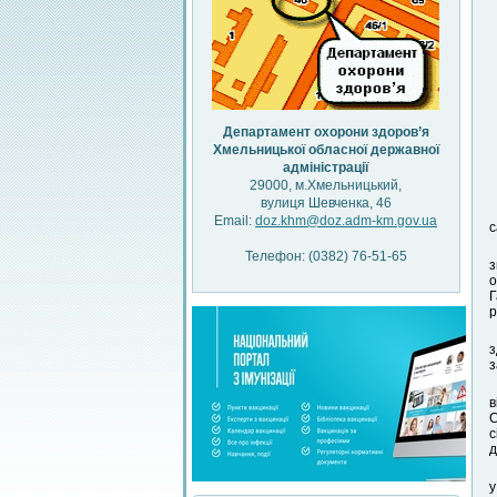
Департамент охорони здоров’я
Хмельницької обласної державної
адміністрації
29000, м.Хмельницький,
вулиця Шевченка, 46
Email:
doz.khm@doz.adm-km.gov.ua
с
Телефон: (0382) 76-51-65
з
о
Г
р
з
з
в
С
с
д
у