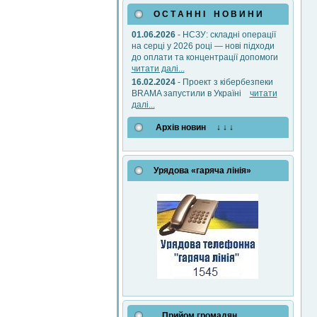
О С Т А Н Н І Н О В И Н И
01.06.2026
- НСЗУ: складні операції
на серці у 2026 році — нові підходи
до оплати та концентрації допомоги
читати далі...
16.02.2024
- Проект з кібербезпеки
BRAMA запустили в Україні
читати
далі...
Архів новин ↓ ↓ ↓
Урядова «гаряча лінія»
Прийом громадян