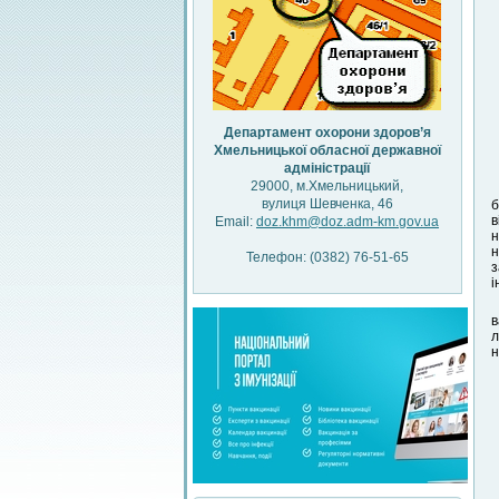
Департамент охорони здоров’я
Хмельницької обласної державної
адміністрації
29000, м.Хмельницький,
вулиця Шевченка, 46
б
в
Email:
doz.khm@doz.adm-km.gov.ua
н
н
Телефон: (0382) 76-51-65
з
і
в
л
н