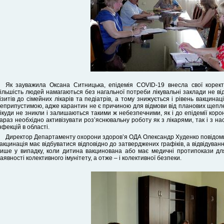
Як зауважила Оксана Ситницька, епідемія COVID-19 внесла свої корек
ільшість людей намагаються без нагальної потреби лікувальні заклади не від
ізитів до сімейних лікарів та педіатрів, а тому знижується і рівень вакцинац
еприпустимою, адже карантин не є причиною для відмови від планових щеплень
ікуди не зникли і залишаються такими ж небезпечними, як і до епідемії коро
араз необхідно активізувати роз’яснювальну роботу як з лікарями, так і з 
нфекцій в області.
Директор Департаменту охорони здоров’я ОДА Олександр Худенко повідоми
акцинація має відбуватися відповідно до затверджених графіків, а відвідува
ише у випадку, коли дитина вакцинована або має медичні протипокази для
аявності колективного імунітету, а отже – і колективної безпеки.