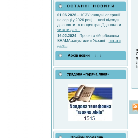
О С Т А Н Н І Н О В И Н И
01.06.2026
- НСЗУ: складні операції
на серці у 2026 році — нові підходи
до оплати та концентрації допомоги
читати далі...
16.02.2024
- Проект з кібербезпеки
BRAMA запустили в Україні
читати
далі...
н
О
Архів новин ↓ ↓ ↓
п
з
і
Урядова «гаряча лінія»
Прийом громадян