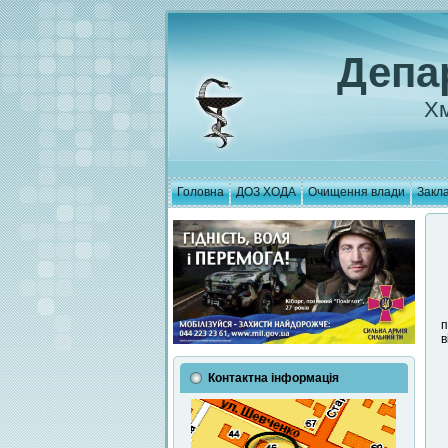
Депа
Хм
Головна
ДОЗ ХОДА
Очищення влади
Закла
п
в
Контактна інформація