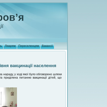
ров’я
ії
нь
Лікарям
Переселенцям
Вакансії
івня вакцинації населення
а нараду, у ході якої було обговорено шляхи
га приділена питанню вакцинації дітей, що