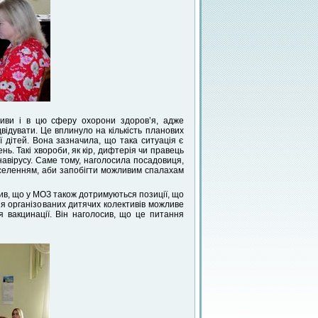
тиви і в цю сферу охорони здоров’я, адже
відувати. Це вплинуло на кількість планових
ії дітей. Вона зазначила, що така ситуація є
. Такі хвороби, як кір, дифтерія чи правець
навірусу. Саме тому, наголосила посадовиця,
населенням, аби запобігти можливим спалахам
в, що у МОЗ також дотримуються позиції, що
ння організованих дитячих колективів можливе
 вакцинації. Він наголосив, що це питання