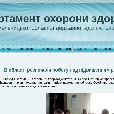
ртамент охорони здо
ельницької обласної державної адміністрац
ди області
Інформація
Показники
Програми
Тендери
Пропаганда зна
В області розпочали роботу над підвищенням р
Сьогодні заступниця голови облдержадміністрації Оксана Ситницька провел
ідвищення рівня охоплення вакцинацією населення області. Особлива ува
ідвідують організовані дитячі колективи.