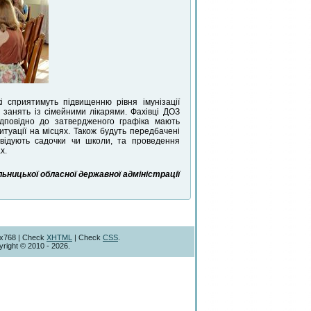
 сприятимуть підвищенню рівня імунізації
 занять із сімейними лікарями. Фахівці ДОЗ
дповідно до затвердженого графіка мають
итуації на місцях. Також будуть передбачені
ідвідують садочки чи школи, та проведення
х.
ницької обласної державної адміністрації
4x768 | Check
XHTML
| Check
CSS
.
right © 2010 - 2026.