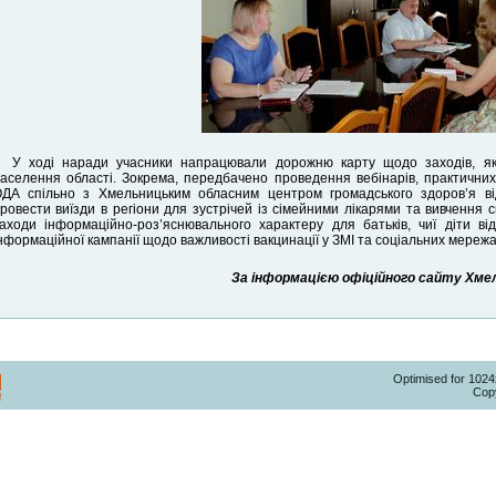
У ході наради учасники напрацювали дорожню карту щодо заходів, які
аселення області. Зокрема, передбачено проведення вебінарів, практичних
ДА спільно з Хмельницьким обласним центром громадського здоров’я ві
ровести виїзди в регіони для зустрічей із сімейними лікарями та вивчення с
аходи інформаційно-роз’яснювального характеру для батьків, чиї діти в
нформаційної кампанії щодо важливості вакцинації у ЗМІ та соціальних мережа
За інформацією офіційного сайту Хмель
Optimised for 102
Copy