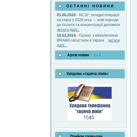
О С Т А Н Н І Н О В И Н И
01.06.2026
- НСЗУ: складні операції
на серці у 2026 році — нові підходи
до оплати та концентрації допомоги
читати далі...
16.02.2024
- Проект з кібербезпеки
BRAMA запустили в Україні
читати
далі...
Архів новин ↓ ↓ ↓
Урядова «гаряча лінія»
Прийом громадян