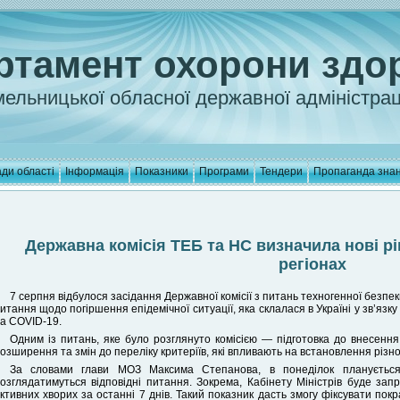
ртамент охорони здо
ельницької обласної державної адміністрац
ди області
Інформація
Показники
Програми
Тендери
Пропаганда зна
Державна комісія ТЕБ та НС визначила нові рів
регіонах
7 серпня відбулося засідання Державної комісії з питань техногенної безпе
итання щодо погіршення епідемічної ситуації, яка склалася в Україні у зв’язку
а COVID-19.
Одним із питань, яке було розглянуто комісією — підготовка до внесенн
озширення та змін до переліку критеріїв, які впливають на встановлення різн
За словами глави МОЗ Максима Степанова, в понеділок планується
озглядатимуться відповідні питання. Зокрема, Кабінету Міністрів буде зап
ктивних хворих за останні 7 днів. Такий показник дасть змогу фіксувати пок