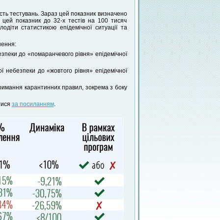
ість тестувань. Зараз цей показник визначено
 цей показник до 32-х тестів на 100 тисяч
одіти статистикою епідемічної ситуації та
шення:
безпеки до «помаранчевого рівня» епідемічної
ої небезпеки до «жовтого рівня» епідемічної
римання карантинних правил, зокрема з боку
тися
за посиланням
.