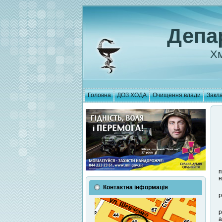
Депа
Хм
Головна
ДОЗ ХОДА
Очищення влади
Закла
п
н
Контактна інформація
р
р
а