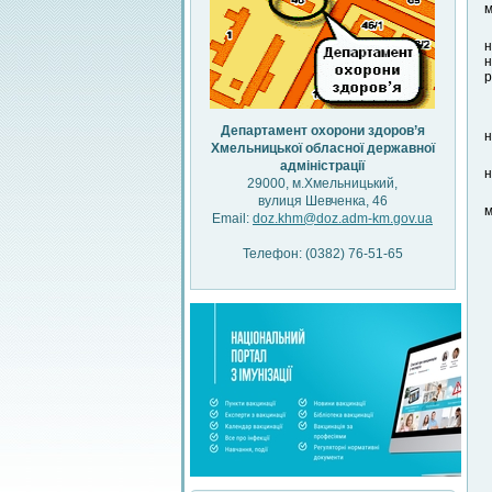
м
н
н
р
Департамент охорони здоров’я
н
Хмельницької обласної державної
адміністрації
н
29000, м.Хмельницький,
вулиця Шевченка, 46
м
Email:
doz.khm@doz.adm-km.gov.ua
Телефон: (0382) 76-51-65