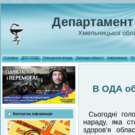
Департамент
Хмельницької обла
Головна
ДОЗ ХОДА
Очищення влади
Заклади області
Інформація
По
В ОДА об
Сьогодні гол
Контактна інформація
нараду, яка ст
здоров’я обла