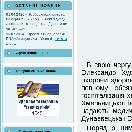
О С Т А Н Н І Н О В И Н И
01.06.2026
- НСЗУ: складні операції
на серці у 2026 році — нові підходи
до оплати та концентрації допомоги
читати далі...
16.02.2024
- Проект з кібербезпеки
BRAMA запустили в Україні
читати
далі...
Архів новин ↓ ↓ ↓
В свою чергу
Урядова «гаряча лінія»
Олександр Худ
охорони здоров
повному обсяз
госпіталізація
Хмельницької і
надають медичн
Дунаєвецька і 
Поряд з цим
Прийом громадян