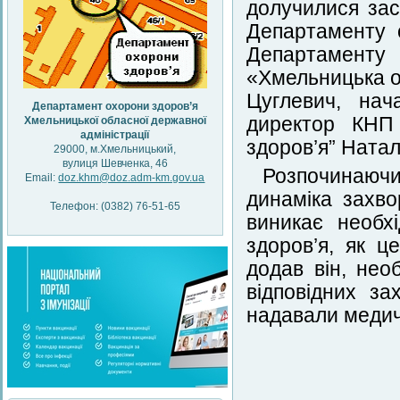
долучилися за
Департаменту 
Департаменту
«Хмельницька о
Цуглевич, нач
Департамент охорони здоров’я
директор КНП 
Хмельницької обласної державної
адміністрації
здоров’я” Наталі
29000, м.Хмельницький,
вулиця Шевченка, 46
Розпочинаюч
Email:
doz.khm@doz.adm-km.gov.ua
динаміка захво
Телефон: (0382) 76-51-65
виникає необх
здоров’я, як 
додав він, нео
відповідних за
надавали медич