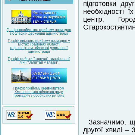
підготовки дру
необхідності ї
центр, Город
Старокостянтин
Графік особистого прийому громадян
в обласній державнії адміністрації
Графік виїзного прийому громадян у
містах і районах області
керівництвом обласної державної
адміністрації
Графік роботи "гарячої" телефонної
лінії "Запитай у влади"
Графік прийому керівництвом
Хмельницької обласної ради
громадян з особистих питань
Зазначимо, що
другої хвилі – 