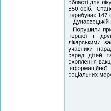
області для лі
850 осіб. Стан
перебуває 147 о
– Дунаєвецькій
Порушили прис
першої і друг
лікарськими з
учасники нара
серед дітей т
охоплення вакц
інформаційної
соціальних мер