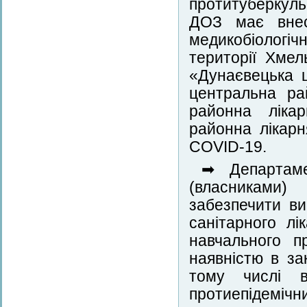
протитуберкул
ДОЗ має внес
медикобіологічні
території Хме
«Дунаєвецька 
центральна ра
районна лікар
районна лікарн
COVID-19.
➡ Департамен
(власниками)
забезпечити в
санітарного л
навчального п
наявністю в за
тому числі ві
протиепідемі