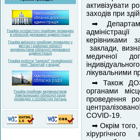
активізувати р
заходів при зді
➡ Департам
адміністраці
Графік особистого прийому громадян
в обласній державнії адміністрації
керівниками 
Графік виїзного прийому громадян у
містах і районах області
заклади, визн
керівництвом обласної державної
адміністрації
медичної до
Графік роботи "гарячої" телефонної
індивідуальног
лінії "Запитай у влади"
лікувальними п
➡ Також ДОЗ
органами місц
Графік прийому керівництвом
Хмельницької обласної ради
проведення ро
громадян з особистих питань
централізовано
COVID-19.
➡ Окрім того, 
хірургічного