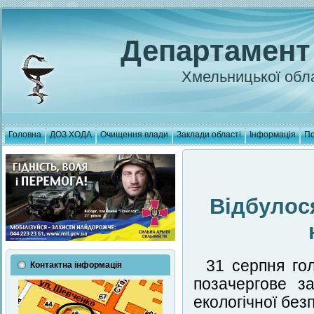
Департамент
Хмельницької обла
Головна
ДОЗ ХОДА
Очищення влади
Заклади області
Інформація
По
Відбулос
31 серпня гол
Контактна інформація
позачергове за
екологічної без