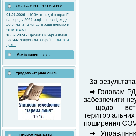
О С Т А Н Н І Н О В И Н И
01.06.2026
- НСЗУ: складні операції
на серці у 2026 році — нові підходи
до оплати та концентрації допомоги
читати далі...
16.02.2024
- Проект з кібербезпеки
BRAMA запустили в Україні
читати
далі...
Архів новин ↓ ↓ ↓
Урядова «гаряча лінія»
За результата
➡ Головам РД
забезпечити не
щодо встано
територіальних 
поширення COV
➡ Управлінню
Прийом громадян