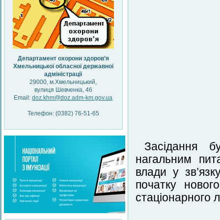
Департамент охорони здоров’я
Хмельницької обласної державної
адміністрації
29000, м.Хмельницький,
вулиця Шевченка, 46
Email:
doz.khm@doz.adm-km.gov.ua
Телефон: (0382) 76-51-65
Засідання б
нагальним пит
влади у зв’язк
початку новог
стаціонарного л