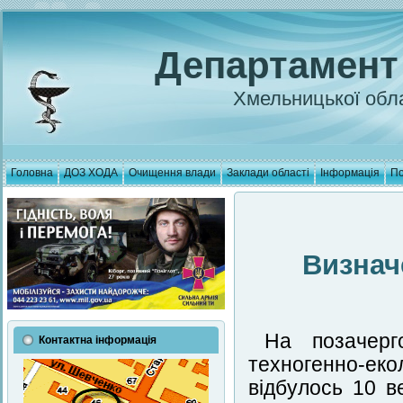
Департамент
Хмельницької обла
Головна
ДОЗ ХОДА
Очищення влади
Заклади області
Інформація
По
Визнач
На позачерг
Контактна інформація
техногенно-еко
відбулось 10 в