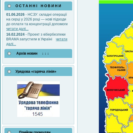
О С Т А Н Н І Н О В И Н И
01.06.2026
- НСЗУ: складні операції
на серці у 2026 році — нові підходи
до оплати та концентрації допомоги
читати далі...
16.02.2024
- Проект з кібербезпеки
BRAMA запустили в Україні
читати
далі...
Архів новин ↓ ↓ ↓
Урядова «гаряча лінія»
Прийом громадян