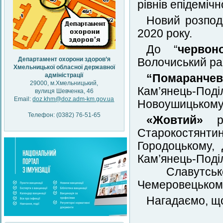
рівнів епідеміч
Новий розподі
2020 року.
До “
червон
Департамент охорони здоров’я
Волочиський ра
Хмельницької обласної державної
адміністрації
“Помаранчев
29000, м.Хмельницький,
Кам’янець-По
вулиця Шевченка, 46
Email:
doz.khm@doz.adm-km.gov.ua
Новоушицькому,
Телефон: (0382) 76-51-65
«Жовтий»
Старокостянтині
Городоцькому, 
Кам’янець-По
Славутськом
Чемеровецькому
Нагадаємо, що 