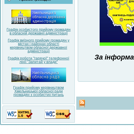
Графік особистого прийому громадян
в обласній державнії адміністрації
Графік виїзного прийому громадян у
містах і районах області
керівництвом обласної державної
адміністрації
За інформа
Графік роботи "гарячої" телефонної
лінії "Запитай у влади"
Графік прийому керівництвом
Хмельницької обласної ради
громадян з особистих питань