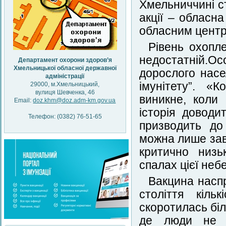
Хмельниччині ст
акції – обласн
обласним центр
Рівень охопл
недостатній.О
Департамент охорони здоров’я
Хмельницької обласної державної
дорослого насе
адміністрації
імунітету”. «
29000, м.Хмельницький,
вулиця Шевченка, 46
виникне, коли
Email:
doz.khm@doz.adm-km.gov.ua
історія доводи
Телефон: (0382) 76-51-65
призводить до
можна лише завд
критично низьк
спалах цієї неб
Вакцина наспр
століття кіль
скоротилась біл
де люди не ма