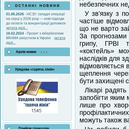
небезпечних нед
О С Т А Н Н І Н О В И Н И
У зв’язку з п
01.06.2026
- НСЗУ: складні операції
на серці у 2026 році — нові підходи
частіше відмов
до оплати та концентрації допомоги
що не варто зай
читати далі...
16.02.2024
- Проект з кібербезпеки
За прогнозами 
BRAMA запустили в Україні
читати
грипу, ГРВІ 
далі...
«коктейль» мо
Архів новин ↓ ↓ ↓
наслідків для з
відмовляється в
Урядова «гаряча лінія»
щеплення через
бути захищені с
Лікарі радять
запобігти яким
лише про хвор
профілактични
можуть також ва
Прийом громадян