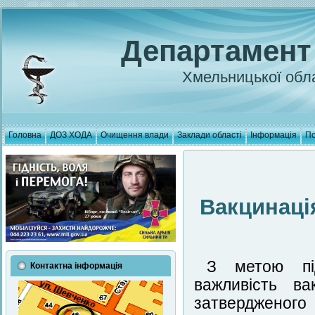
Департамент
Хмельницької обла
Головна
ДОЗ ХОДА
Очищення влади
Заклади області
Інформація
По
Вакцинаці
З метою під
Контактна інформація
важливість ва
затвердженого 