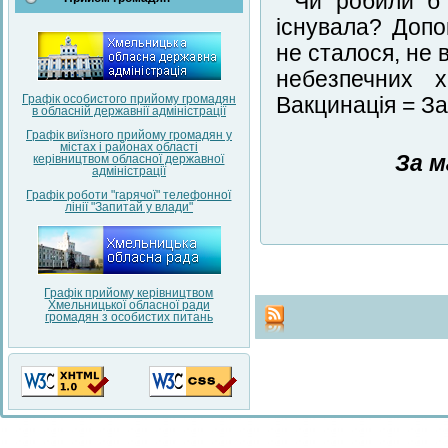
Чи робили б
існувала? Допо
не сталося, не 
небезпечних 
Графік особистого прийому громадян
Вакцинація = За
в обласній державнії адміністрації
Графік виїзного прийому громадян у
містах і районах області
За м
керівництвом обласної державної
адміністрації
Графік роботи "гарячої" телефонної
лінії "Запитай у влади"
Графік прийому керівництвом
Хмельницької обласної ради
громадян з особистих питань