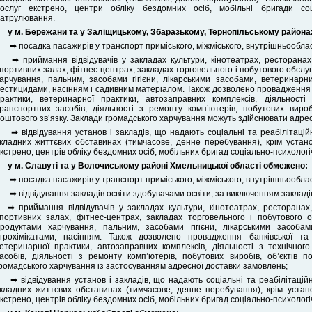
ослуг екстрено, центри обліку бездомних осіб, мобільні бригади соці
атрулювання.
у м. Бережани та у Заліщицькому, Збаразькому, Тернопільському районах
➡ посадка пасажирів у транспорт приміського, міжміського, внутрішньообла
➡ приймання відвідувачів у закладах культури, кінотеатрах, ресторанах
портивних залах, фітнес-центрах, закладах торговельного і побутового обслу
арчування, пальним, засобами гігієни, лікарськими засобами, ветеринарн
естицидами, насінням і садивним матеріалом. Також дозволено провадження ба
рактики, ветеринарної практики, автозаправних комплексів, діяльност
ранспортних засобів, діяльності з ремонту комп’ютерів, побутових виробі
оштового зв’язку. Заклади громадського харчування можуть здійснювати адре
➡ відвідування установ і закладів, що надають соціальні та реабілітацій
кладних життєвих обставинах (тимчасове, денне перебування), крім установ
кстрено, центрів обліку бездомних осіб, мобільних бригад соціально-психологі
у м. Славуті та у Волочиському районі Хмельницької області
обмежено:
➡ посадка пасажирів у транспорт приміського, міжміського, внутрішньообла
➡ відвідування закладів освіти здобувачами освіти, за виключенням закладів
➡ приймання відвідувачів у закладах культури, кінотеатрах, ресторанах
портивних залах, фітнес-центрах, закладах торговельного і побутового 
родуктами харчування, пальним, засобами гігієни, лікарськими засоба
грохімікатами, насінням. Також дозволено провадження банківської та 
етеринарної практики, автозаправних комплексів, діяльності з технічно
асобів, діяльності з ремонту комп’ютерів, побутових виробів, об’єктів 
ромадського харчування із застосуванням адресної доставки замовлень;
➡ відвідування установ і закладів, що надають соціальні та реабілітацій
кладних життєвих обставинах (тимчасове, денне перебування), крім устано
кстрено, центрів обліку бездомних осіб, мобільних бригад соціально-психологі