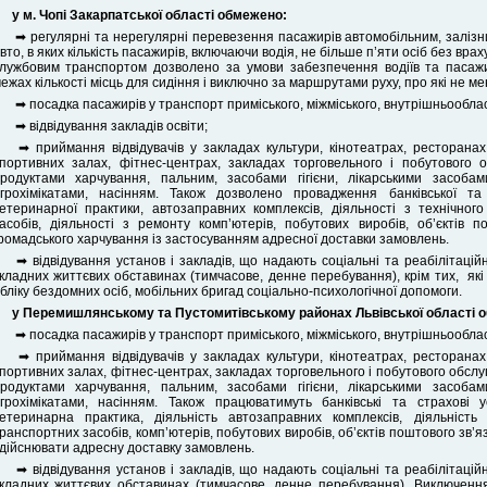
у м. Чопі Закарпатської області
обмежено:
➡ регулярні та нерегулярні перевезення пасажирів автомобільним, залізни
вто, в яких кількість пасажирів, включаючи водія, не більше п’яти осіб без вра
лужбовим транспортом дозволено за умови забезпечення водіїв та пасажи
ежах кількості місць для сидіння і виключно за маршрутами руху, про які не м
➡ посадка пасажирів у транспорт приміського, міжміського, внутрішньообла
➡ відвідування закладів освіти;
➡ приймання відвідувачів у закладах культури, кінотеатрах, ресторанах
портивних залах, фітнес-центрах, закладах торговельного і побутового 
родуктами харчування, пальним, засобами гігієни, лікарськими засоба
грохімікатами, насінням. Також дозволено провадження банківської та 
етеринарної практики, автозаправних комплексів, діяльності з технічно
асобів, діяльності з ремонту комп’ютерів, побутових виробів, об’єктів 
ромадського харчування із застосуванням адресної доставки замовлень.
➡ відвідування установ і закладів, що надають соціальні та реабілітацій
кладних життєвих обставинах (тимчасове, денне перебування), крім тих, які 
бліку бездомних осіб, мобільних бригад соціально-психологічної допомоги.
у Перемишлянському та Пустомитівському районах Львівської області
о
➡ посадка пасажирів у транспорт приміського, міжміського, внутрішньообла
➡ приймання відвідувачів у закладах культури, кінотеатрах, ресторанах
портивних залах, фітнес-центрах, закладах торговельного і побутового обслу
родуктами харчування, пальним, засобами гігієни, лікарськими засоба
грохімікатами, насінням. Також працюватимуть банківські та страхові 
етеринарна практика, діяльність автозаправних комплексів, діяльніст
ранспортних засобів, комп’ютерів, побутових виробів, об’єктів поштового зв’
дійснювати адресну доставку замовлень.
➡ відвідування установ і закладів, що надають соціальні та реабілітацій
кладних життєвих обставинах (тимчасове, денне перебування). Виключення