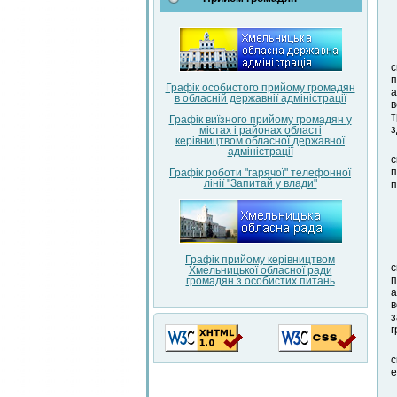
с
п
Графік особистого прийому громадян
а
в обласній державнії адміністрації
в
т
Графік виїзного прийому громадян у
з
містах і районах області
керівництвом обласної державної
адміністрації
с
п
Графік роботи "гарячої" телефонної
лінії "Запитай у влади"
п
Графік прийому керівництвом
с
Хмельницької обласної ради
п
громадян з особистих питань
а
в
з
г
с
е