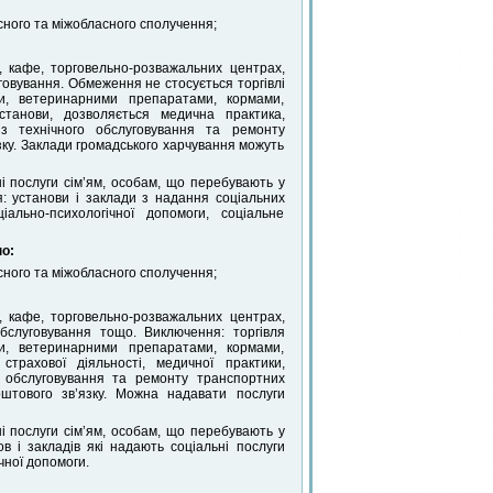
сного та міжобласного сполучення;
, кафе, торговельно-розважальних центрах,
говування. Обмеження не стосується торгівлі
ми, ветеринарними препаратами, кормами,
установи, дозволяється медична практика,
ь з технічного обслуговування та ремонту
язку. Заклади громадського харчування можуть
ні послуги сім’ям, особам, що перебувають у
: установи і заклади з надання соціальних
ально-психологічної допомоги, соціальне
о:
сного та міжобласного сполучення;
, кафе, торговельно-розважальних центрах,
обслуговування тощо. Виключення: торгівля
ми, ветеринарними препаратами, кормами,
страхової діяльності, медичної практики,
го обслуговування та ремонту транспортних
поштового зв’язку. Можна надавати послуги
ні послуги сім’ям, особам, що перебувають у
в і закладів які надають соціальні послуги
чної допомоги.