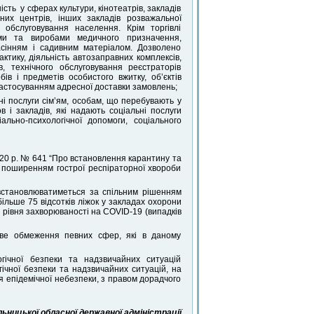
сть у сферах культури, кінотеатрів, закладів
них центрів, інших закладів розважальної
о обслуговування населення. Крім торгівлі
бами та виробами медичного призначення,
асінням і садивним матеріалом. Дозволено
актику, діяльність автозаправних комплексів,
, технічного обслуговування реєстраторів
ів і предметів особистого вжитку, об’єктів
застосуванням адресної доставки замовлень;
ні послуги сім’ям, особам, що перебувають у
 і закладів, які надають соціальні послуги
ально-психологічної допомоги, соціального
20 р. № 641 “Про встановлення карантину та
 поширенням гострої респіраторної хвороби
встановлюватиметься за спільним рішенням
більше 75 відсотків ліжок у закладах охорони
і рівня захворюваності на COVID-19 (випадків
ве обмеження певних сфер, які в даному
огічної безпеки та надзвичайних ситуацій
ічної безпеки та надзвичайних ситуацій, на
 епідемічної небезпеки, з правом дорадчого
ницької обласної державної адміністрації