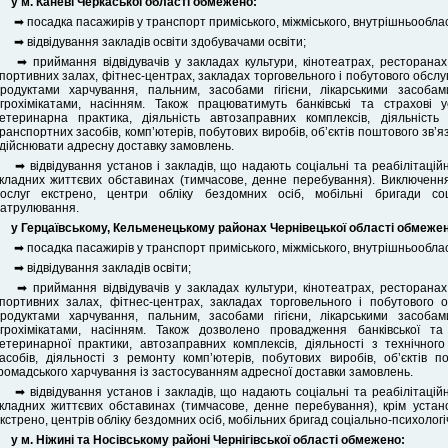
у м. Каневі Черкаської області
обмежено:
➡ посадка пасажирів у транспорт приміського, міжміського, внутрішньообла
➡ відвідування закладів освіти здобувачами освіти;
➡ приймання відвідувачів у закладах культури, кінотеатрах, ресторанах
портивних залах, фітнес-центрах, закладах торговельного і побутового обслу
родуктами харчування, пальним, засобами гігієни, лікарськими засоба
грохімікатами, насінням. Також працюватимуть банківські та страхові 
етеринарна практика, діяльність автозаправних комплексів, діяльніст
ранспортних засобів, комп’ютерів, побутових виробів, об’єктів поштового зв’
дійснювати адресну доставку замовлень.
➡ відвідування установ і закладів, що надають соціальні та реабілітацій
кладних життєвих обставинах (тимчасове, денне перебування). Виключення
ослуг екстрено, центри обліку бездомних осіб, мобільні бригади соці
атрулювання.
у Герцаївському, Кельменецькому районах Чернівецької області
обмежен
➡ посадка пасажирів у транспорт приміського, міжміського, внутрішньообла
➡ відвідування закладів освіти;
➡ приймання відвідувачів у закладах культури, кінотеатрах, ресторанах
портивних залах, фітнес-центрах, закладах торговельного і побутового 
родуктами харчування, пальним, засобами гігієни, лікарськими засоба
грохімікатами, насінням. Також дозволено провадження банківської та 
етеринарної практики, автозаправних комплексів, діяльності з технічно
асобів, діяльності з ремонту комп’ютерів, побутових виробів, об’єктів 
ромадського харчування із застосуванням адресної доставки замовлень.
➡ відвідування установ і закладів, що надають соціальні та реабілітацій
кладних життєвих обставинах (тимчасове, денне перебування), крім устано
кстрено, центрів обліку бездомних осіб, мобільних бригад соціально-психологі
у м. Ніжині та Носівському районі Чернігівської області
обмежено: