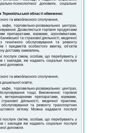
ально-психологічної допомоги, соціальне
 Тернопільської області
обмежено:
сного та міжобласного сполучення,
, кафе, торговельно-розважальних центрах,
говування. Дозволяється торгівля продуктами
ими препаратами, кормами, агрохімікатами,
нківської та страхової діяльності, медичної
і з технічного обслуговування та ремонту
в і предметів особистого вжитку, об’єктів
сну доставку замовлень.
ні послуги сімом, особам, що перебувають у
 і закладів, які надають соціальні послуги
чної допомоги.
сного та міжобласного сполучення;
 дошкільної освіти;
, кафе, торговельно-розважальних центрах,
обслуговування тощо. Виключення: торгівля
ми, ветеринарними препаратами, кормами,
страхової діяльності, медичної практики,
го обслуговування та ремонту транспортних
поштового зв’язку. Можна надавати послуги
ні послуги сім’ям, особам, що перебувають у
в і закладів які надають соціальні послуги
чної допомоги.