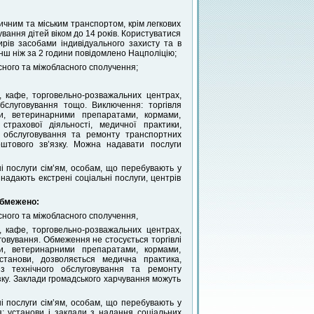
чним та міським транспортом, крім легкових
хування дітей віком до 14 років. Користуватися
рів засобами індивідуального захисту та в
енш ніж за 2 години повідомлено Нацполіцію;
сного та міжобласного сполучення;
, кафе, торговельно-розважальних центрах,
обслуговування тощо. Виключення: торгівля
ми, ветеринарними препаратами, кормами,
страхової діяльності, медичної практики,
го обслуговування та ремонту транспортних
поштового зв’язку. Можна надавати послуги
ні послуги сім’ям, особам, що перебувають у
надають екстрені соціальні послуги, центрів
бмежено:
сного та міжобласного сполучення,
, кафе, торговельно-розважальних центрах,
говування. Обмеження не стосується торгівлі
ми, ветеринарними препаратами, кормами,
установи, дозволяється медична практика,
ь з технічного обслуговування та ремонту
язку. Заклади громадського харчування можуть
ні послуги сім’ям, особам, що перебувають у
: установи і заклади з надання соціальних