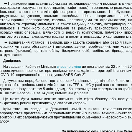
➡ Приймання відвідувачів суб’єктами господарювання, які провадять діяльні
ромадського харчування (ресторанів, кафе тощо), торговельно-розважаль
іяльності, спортивних залів, фітнес-центрів, торговельного і побутовог
родуктами харчування, пальним, засобами гігієни, лікарськими засо
етеринарними препаратами, кормами, пестицидами та агрохімікатами, н
анківську та страхову діяльності, а також медичну практику, ветеринарну пр
іяльності з технічного обслуговування та ремонту транспортних засобів
озрахункових операцій, діяльності з ремонту комп’ютерів, побутових вироб
оштового зв’язку. Також можна надавати послуги громадського харчування із 
➡ відвідування установ і закладів, що надають соціальні або реабілітацій
кладних життєвих обставинах (тимчасове, денне перебування), крім установ
кстрено (кризово), центрів обліку бездомних осіб, мобільних бригад соці
атрулювання.
Довідково
На засіданні Кабінету Міністрів
внесено зміни
до постанови від 22 липня 20
апровадження посилених протиепідемічних заходів на території із значним
OVID-19, спричиненої коронавірусом SARS-CoV-2”.
Документом передбачено, що «червоний» рівень епідемічної небезпеки 
ержавної та регіональної комісій з питань ТЕБ та НС у разі завантаженості 
доров’я регіону протягом 5 днів підряд, або перевищення середнього по країн
а 100 тис. населення за 14 днів) більше ніж у 5 разів.
Це може бути одномоментне закриття всіх сфер бізнесу або поступо
онкретному регіоні призводять до спалахів хвороби.
Крім того, на засідання Державної комісії з питань техногенно-екол
апрошуються представники регіональних комісій з питань техногенно-еколог
ериторії яких запроваджуються протиепідемічні обмеження «червоного» рівня
олосу.
За інформацією офіційного сайту Хмель