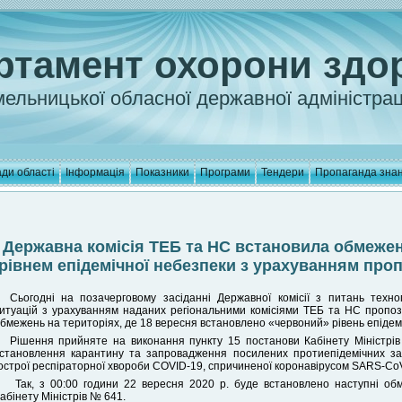
ртамент охорони здо
ельницької обласної державної адміністрац
ди області
Інформація
Показники
Програми
Тендери
Пропаганда зна
Державна комісія ТЕБ та НС встановила обмежен
рівнем епідемічної небезпеки з урахуванням проп
Сьогодні на позачерговому засіданні Державної комісії з питань техно
итуацій з урахуванням наданих регіональними комісіями ТЕБ та НС пропо
бмежень на територіях, де 18 вересня встановлено «червоний» рівень епіде
Рішення прийняте на виконання пункту 15 постанови Кабінету Міністрі
становлення карантину та запровадження посилених протиепідемічних за
острої респіраторної хвороби COVID-19, спричиненої коронавірусом SARS-CoV
Так, з 00:00 години 22 вересня 2020 р. буде встановлено наступні об
абінету Міністрів № 641.