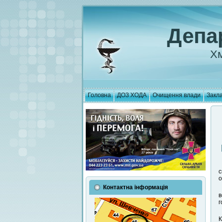
Депа
Хм
Головна
ДОЗ ХОДА
Очищення влади
Закла
с
о
Контактна інформація
в
г
К