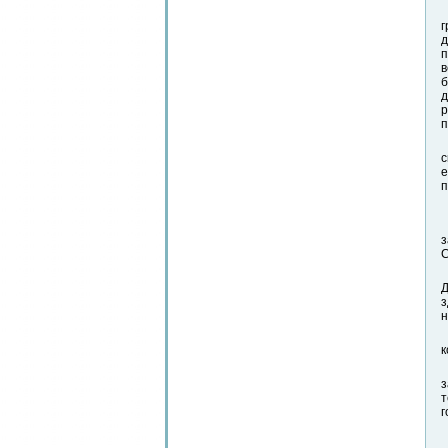
г
д
п
в
б
д
р
п
с
е
п
з
C
Д
з
н
к
з
т
г