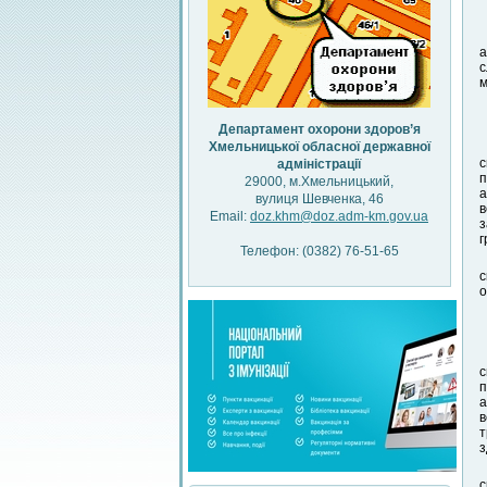
а
с
м
Департамент охорони здоров’я
Хмельницької обласної державної
с
адміністрації
п
29000, м.Хмельницький,
а
вулиця Шевченка, 46
в
Email:
doz.khm@doz.adm-km.gov.ua
з
г
Телефон: (0382) 76-51-65
с
о
с
п
а
в
т
з
с