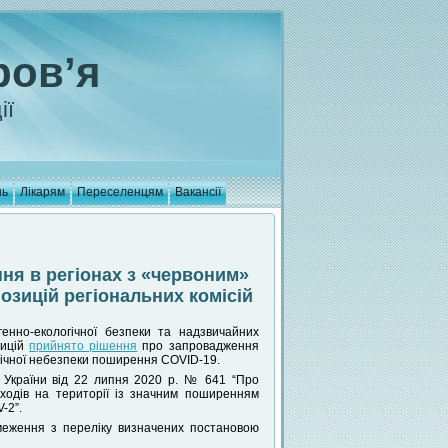
ров’я
ії
нь
Лікарям
Переселенцям
Вакансії
ня в регіонах з «червоним»
озицій регіональних комісій
генно-екологічної безпеки та надзвичайних
зицій
прийнято рішення
про запровадження
мічної небезпеки поширення COVID-19.
в України від 22 липня 2020 р. № 641 “Про
ходів на території із значним поширенням
-2”.
меження з переліку визначених постановою