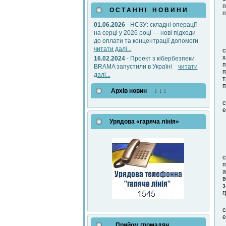
п
О С Т А Н Н І Н О В И Н И
п
01.06.2026
- НСЗУ: складні операції
на серці у 2026 році — нові підходи
до оплати та концентрації допомоги
читати далі...
с
х
16.02.2024
- Проект з кібербезпеки
п
BRAMA запустили в Україні
читати
п
далі...
т
п
Архів новин ↓ ↓ ↓
с
е
Урядова «гаряча лінія»
с
п
а
в
з
г
с
е
Прийом громадян