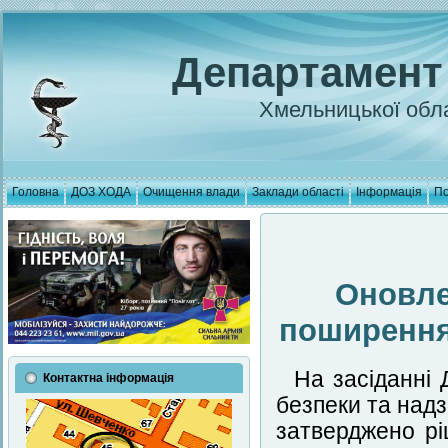
Департамент
Хмельницької обла
Головна
ДОЗ ХОДА
Очищення влади
Заклади області
Інформація
По
Оновле
поширення
На засіданні 
Контактна інформація
безпеки та надз
затверджено рі