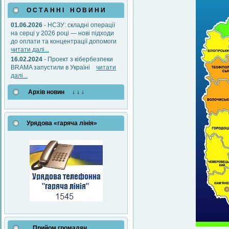
О С Т А Н Н І Н О В И Н И
01.06.2026
- НСЗУ: складні операції
на серці у 2026 році — нові підходи
до оплати та концентрації допомоги
читати далі...
16.02.2024
- Проект з кібербезпеки
BRAMA запустили в Україні
читати
далі...
Архів новин ↓ ↓ ↓
Урядова «гаряча лінія»
Прийом громадян