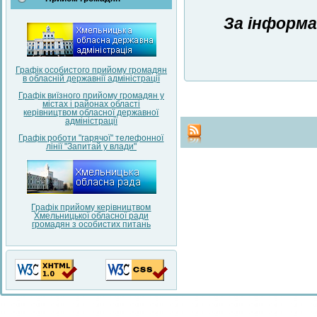
За інформа
Графік особистого прийому громадян
в обласній державнії адміністрації
Графік виїзного прийому громадян у
містах і районах області
керівництвом обласної державної
адміністрації
Графік роботи "гарячої" телефонної
лінії "Запитай у влади"
Графік прийому керівництвом
Хмельницької обласної ради
громадян з особистих питань