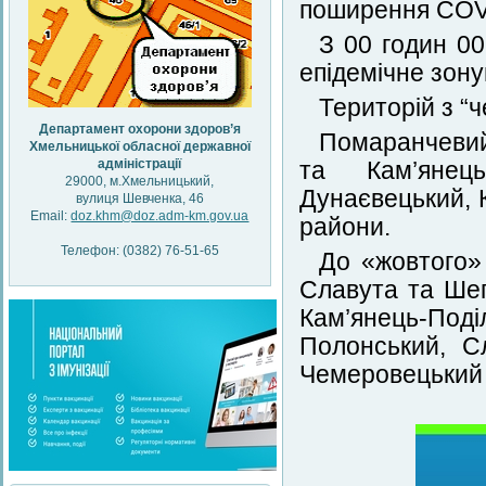
поширення COV
З 00 годин 00
епідемічне зону
Територій з “
Департамент охорони здоров’я
Помаранчевий
Хмельницької обласної державної
адміністрації
та Кам’янець
29000, м.Хмельницький,
Дунаєвецький, 
вулиця Шевченка, 46
Email:
doz.khm@doz.adm-km.gov.ua
райони.
Телефон: (0382) 76-51-65
До «жовтого» 
Славута та Шепе
Кам’янець-По
Полонський, С
Чемеровецький