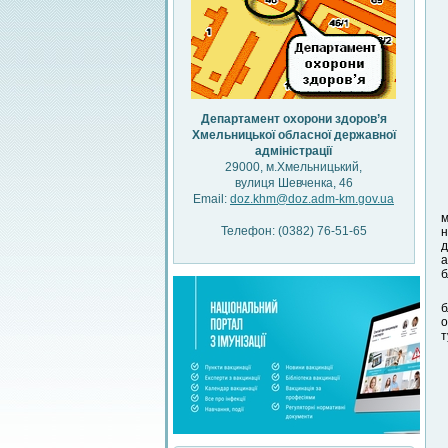
Департамент охорони здоров’я
Хмельницької обласної державної
адміністрації
29000, м.Хмельницький,
вулиця Шевченка, 46
Email:
doz.khm@doz.adm-km.gov.ua
м
Телефон: (0382) 76-51-65
н
д
а
б
б
о
т