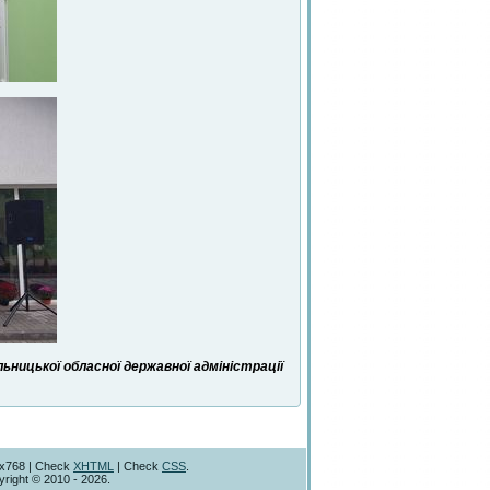
ницької обласної державної адміністрації
4x768 | Check
XHTML
| Check
CSS
.
right © 2010 - 2026.