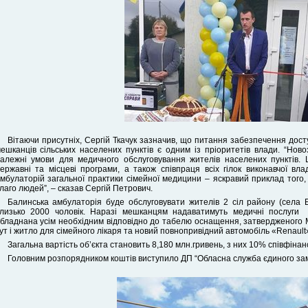
Вітаючи присутніх, Сергій Ткачук зазначив, що питання забезпечення дост
ешканців сільських населених пунктів є одним із пріоритетів влади. “Нов
алежні умови для медичного обслуговування жителів населених пунктів. 
ержавні та місцеві програми, а також співпраця всіх гілок виконавчої вл
мбулаторій загальної практики сімейної медицини – яскравий приклад того,
лаго людей”, – сказав Сергій Петрович.
Балинська амбулаторія буде обслуговувати жителів 2 сіл району (села 
лизько 2000 чоловік. Наразі мешканцям надаватимуть медичні послуги 
бладнана усім необхідним відповідно до табелю оснащення, затвердженого М
ут і житло для сімейного лікаря та новий повнопривідний автомобіль «Renault
Загальна вартість об’єкта становить 8,180 млн.гривень, з них 10% співфін
Головним розпорядником коштів виступило ДП “Обласна служба єдиного замо