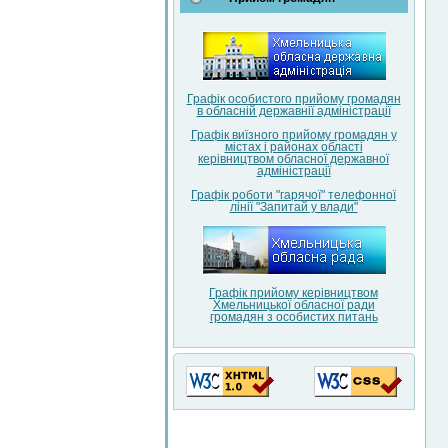
Графік особистого прийому громадян
в обласній державнії адміністрації
Графік виїзного прийому громадян у
містах і районах області
керівництвом обласної державної
адміністрації
Графік роботи "гарячої" телефонної
лінії "Запитай у влади"
Графік прийому керівництвом
Хмельницької обласної ради
громадян з особистих питань