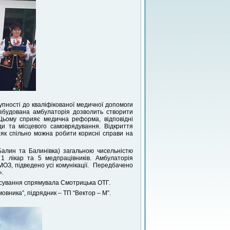
упності до кваліфікованої медичної допомоги
озбудована амбулаторія дозволить створити
Цьому сприяє медична реформа, відповідні
ади та місцевого самоврядування. Відкриття
 як спільно можна робити корисні справи на
Балин та Балинівка) загальною чисельністю
1 лікар та 5 медпрацівників. Амбулаторія
ОЗ, підведено усі комунікації. Передбачено
».
ансування спрямувала Смотрицька ОТГ.
вника”, підрядник – ТП “Вектор – М”.