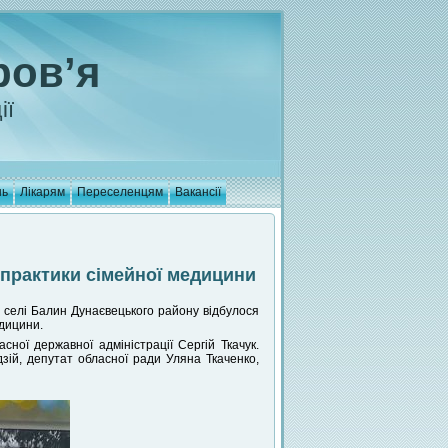
ров’я
ії
нь
Лікарям
Переселенцям
Вакансії
 практики сімейної медицини
 селі Балин Дунаєвецького району відбулося
едицини.
ної державної адміністрації Сергій Ткачук.
зій, депутат обласної ради Уляна Ткаченко,