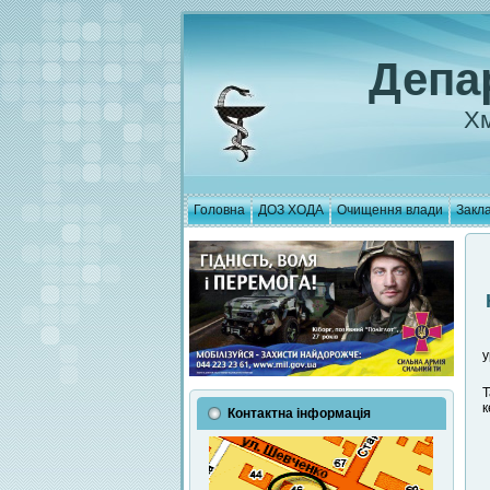
Депа
Хм
Головна
ДОЗ ХОДА
Очищення влади
Закла
у
Т
к
Контактна інформація