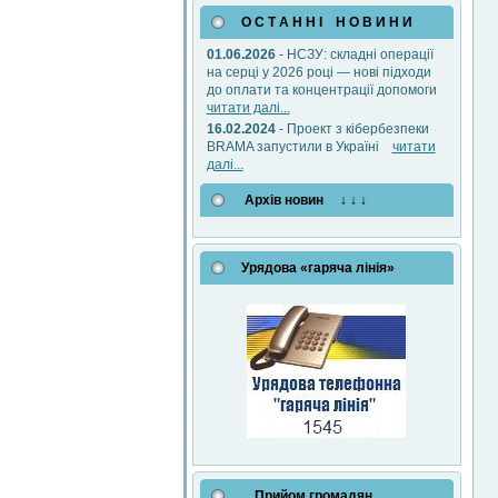
О С Т А Н Н І Н О В И Н И
01.06.2026
- НСЗУ: складні операції
на серці у 2026 році — нові підходи
до оплати та концентрації допомоги
читати далі...
16.02.2024
- Проект з кібербезпеки
BRAMA запустили в Україні
читати
далі...
Архів новин ↓ ↓ ↓
Урядова «гаряча лінія»
Прийом громадян