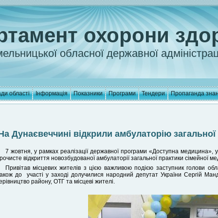
ртамент охорони здо
ельницької обласної державної адміністрац
ди області
Інформація
Показники
Програми
Тендери
Пропаганда зна
На Дунаєвеччині відкрили амбулаторію загальної
7 жовтня, у рамках реалізації державної програми «Доступна медицина», у
рочисте відкриття новозбудованої амбулаторії загальної практики сімейної м
Привітав місцевих жителів з цією важливою подією заступник голови облас
акож до участі у заході долучилися народний депутат України Сергій Манд
ерівництво району, ОТГ та місцеві жителі.