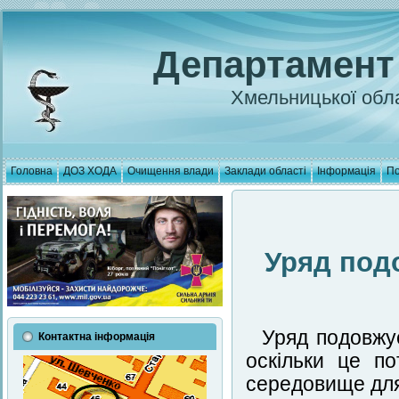
Департамент
Хмельницької обла
Головна
ДОЗ ХОДА
Очищення влади
Заклади області
Інформація
По
Уряд под
Уряд подовжує
Контактна інформація
оскільки це п
середовище для