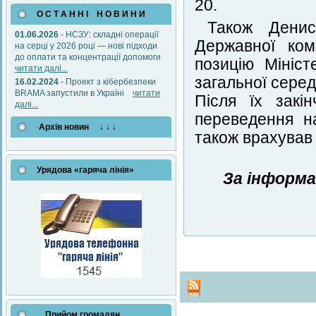
20.
О С Т А Н Н І Н О В И Н И
Також Денис
01.06.2026
- НСЗУ: складні операції
Державної ком
на серці у 2026 році — нові підходи
до оплати та концентрації допомоги
позицію Мініс
читати далі...
загальної серед
16.02.2024
- Проект з кібербезпеки
BRAMA запустили в Україні
читати
Після їх закі
далі...
переведення н
Архів новин ↓ ↓ ↓
також врахував 
Урядова «гаряча лінія»
За інформа
Прийом громадян