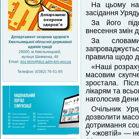
На цьому наг
засідання Уряду
За його під
внесення змін 
Департамент охорони здоров’я
За словами
Хмельницької обласної державної
адміністрації
запроваджуєть
29000, м.Хмельницький,
правила щодо до
вулиця Шевченка, 46
Email:
doz.khm@doz.adm-km.gov.ua
«Наші розраху
Телефон: (0382) 76-51-65
масовим скупче
зростала. Піс
лікарям та всь
наголосив Дени
Очільник Уря
дозволити масов
дотримання соці
У «жовтій» — н