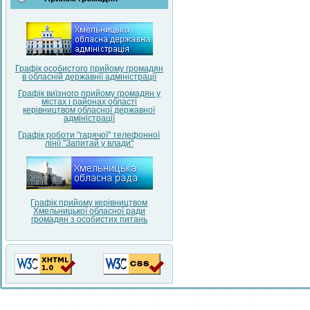
Графік особистого прийому громадян
в обласній державнії адміністрації
Графік виїзного прийому громадян у
містах і районах області
керівництвом обласної державної
адміністрації
Графік роботи "гарячої" телефонної
лінії "Запитай у влади"
Графік прийому керівництвом
Хмельницької обласної ради
громадян з особистих питань