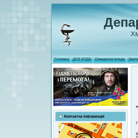
Депа
Хм
Головна
ДОЗ ХОДА
Очищення влади
Закла
ж
Контактна інформація
Г
Ш