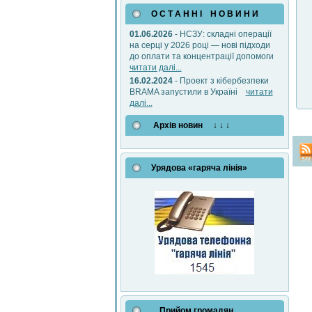
О С Т А Н Н І Н О В И Н И
01.06.2026
- НСЗУ: складні операції
на серці у 2026 році — нові підходи
до оплати та концентрації допомоги
читати далі...
16.02.2024
- Проект з кібербезпеки
BRAMA запустили в Україні
читати
далі...
Архів новин ↓ ↓ ↓
Урядова «гаряча лінія»
Прийом громадян