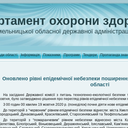
ртамент охорони здо
ельницької обласної державної адміністрац
ди області
Інформація
Показники
Програми
Тендери
Пропаганда зна
Оновлено рівні епідемічної небезпеки поширенн
області
На засіданні Державної комісії з питань техногенно-екологічної безпеки
овтня, було затверджено рішення про перегляд рівнів епідемічної небезпек
З 00 годин 00 хвилин 19 жовтня 2020 р. (понеділок) почне діяти нове епідем
До територій з “червоним” рівнем епідемічної безпеки віднесли: міста Хме
ородоцький, Дунаєвецький, Красилівський, Старосинявський та Теофіпольськи
До територій з “помаранчевим” рівнем небезпеки віднесено міста Кам
епетівка, Білогірський, Віньковецький, Деражнянський, Ізяславський, Кам’ян