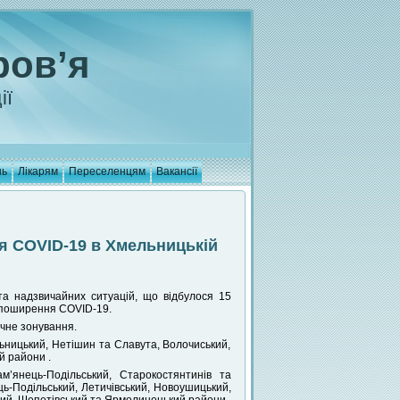
ров’я
ії
нь
Лікарям
Переселенцям
Вакансії
я COVID-19 в Хмельницькій
 та надзвичайних ситуацій, що відбулося 15
и поширення COVID-19.
ічне зонування.
льницький, Нетішин та Славута, Волочиський,
й райони .
’янець-Подільський, Старокостянтинів та
ець-Подільський, Летичівський, Новоушицький,