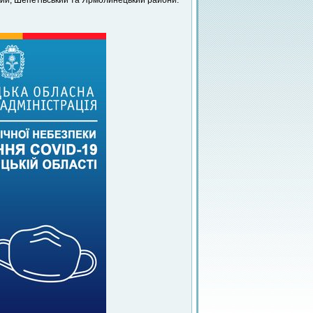
ий, Шепетівський та Ярмолинецький райони.