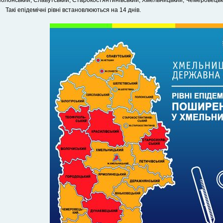
олонський, Славутський, Старокостянтинівський, Хмельницький, Чемеровецьк
Такі епідемічні рівні встановлюються на 14 днів.