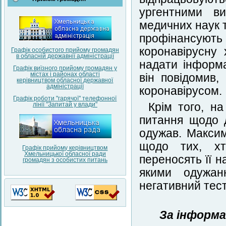
ургентними ви
медичних наук т
профінансуют
коронавірусну
Графік особистого прийому громадян
в обласній державнії адміністрації
надати інформа
Графік виїзного прийому громадян у
містах і районах області
він повідомив
керівництвом обласної державної
адміністрації
коронавірусом.
Графік роботи "гарячої" телефонної
лінії "Запитай у влади"
Крім того, н
питання щодо д
одужав. Макси
щодо тих, хт
Графік прийому керівництвом
Хмельницької обласної ради
переносять її н
громадян з особистих питань
якими одужан
негативний тес
За інформа