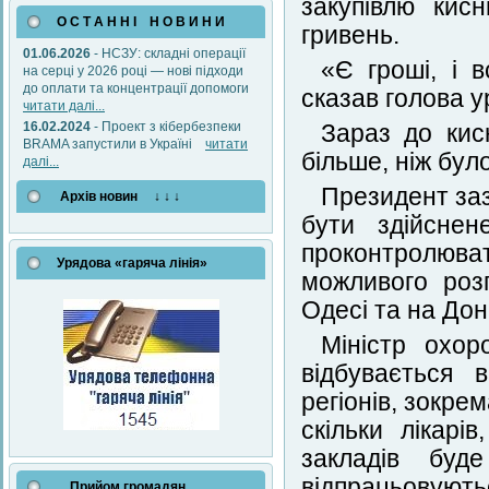
закупівлю кис
О С Т А Н Н І Н О В И Н И
гривень.
01.06.2026
- НСЗУ: складні операції
«Є гроші, і 
на серці у 2026 році — нові підходи
до оплати та концентрації допомоги
сказав голова у
читати далі...
16.02.2024
- Проект з кібербезпеки
Зараз до кис
BRAMA запустили в Україні
читати
більше, ніж було
далі...
Президент заз
Архів новин ↓ ↓ ↓
бути здійсне
проконтролюват
Урядова «гаряча лінія»
можливого роз
Одесі та на Дон
Міністр охо
відбувається 
регіонів, зокре
скільки лікарі
закладів буде
відпрацьовуют
Прийом громадян