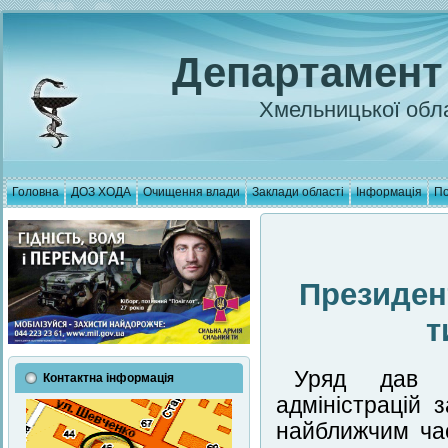
Департамент
Хмельницької обла
Головна
ДОЗ ХОДА
Очищення влади
Заклади області
Інформація
По
Президен
т
Уряд дав з
Контактна інформація
адміністрацій 
найближчим ча