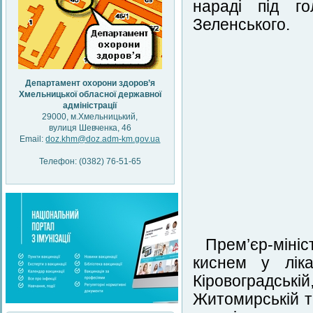
нараді під г
Зеленського.
Департамент охорони здоров’я
Хмельницької обласної державної
адміністрації
29000, м.Хмельницький,
вулиця Шевченка, 46
Email:
doz.khm@doz.adm-km.gov.ua
Телефон: (0382) 76-51-65
Прем’єр-міні
киснем у ліка
Кіровоградськ
Житомирській т