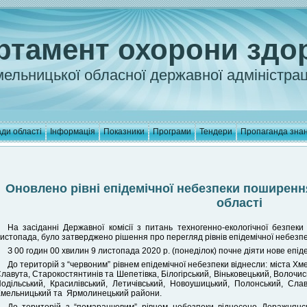
ртамент охорони здо
ельницької обласної державної адміністрац
ди області
Інформація
Показники
Програми
Тендери
Пропаганда зна
Оновлено рівні епідемічної небезпеки поширенн
області
На засіданні Державної комісії з питань техногенно-екологічної безпек
истопада, було затверджено рішення про перегляд рівнів епідемічної небез
З 00 годин 00 хвилин 9 листопада 2020 р. (понеділок) почне діяти нове епід
До територій з “червоним” рівнем епідемічної небезпеки віднесли: міста Х
лавута, Старокостянтинів та Шепетівка, Білогірський, Віньковецький, Волочи
одільський, Красилівський, Летичівський, Новоушицький, Полонський, Слав
мельницький та Ярмолинецький райони.