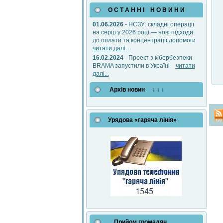
О С Т А Н Н І Н О В И Н И
01.06.2026
- НСЗУ: складні операції
на серці у 2026 році — нові підходи
до оплати та концентрації допомоги
читати далі...
16.02.2024
- Проект з кібербезпеки
BRAMA запустили в Україні
читати
далі...
Архів новин ↓ ↓ ↓
Урядова «гаряча лінія»
Прийом громадян