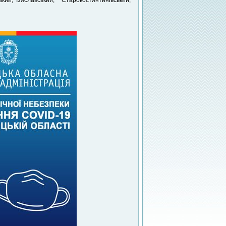
кий, Ізяславський, Старокостянтинівський,