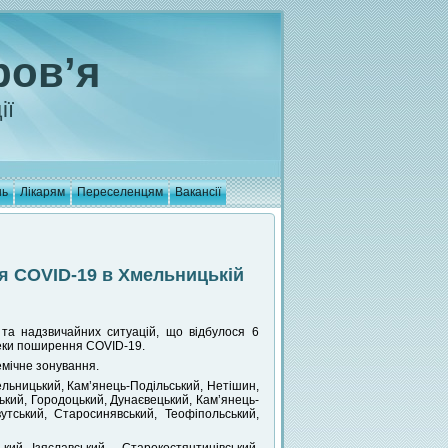
ров’я
ії
нь
Лікарям
Переселенцям
Вакансії
я COVID-19 в Хмельницькій
и та надзвичайних ситуацій, що відбулося 6
пеки поширення COVID-19.
емічне зонування.
мельницький, Кам’янець-Подільський, Нетішин,
ський, Городоцький, Дунаєвецький, Кам’янець-
утський, Старосинявський, Теофіпольський,