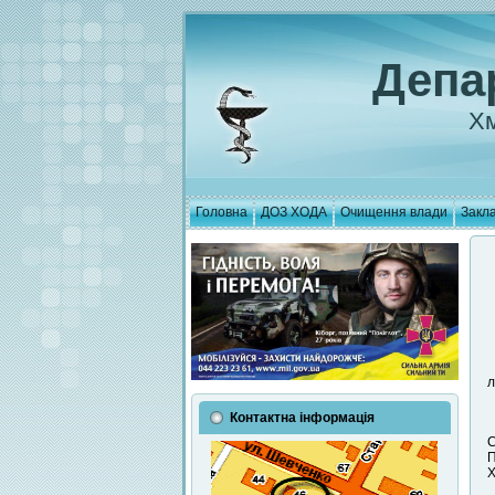
Депа
Хм
Головна
ДОЗ ХОДА
Очищення влади
Закла
л
Контактна інформація
С
П
Х