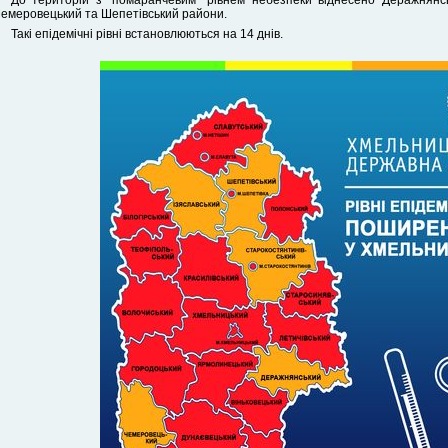
До територій з “помаранчевим” рівнем небезпеки віднесено Деражнянсь
емеровецький та Шепетівський райони.
Такі епідемічні рівні встановлюються на 14 днів.