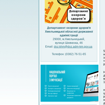
Департамент охорони здоров’я
Хмельницької обласної державної
адміністрації
29000, м.Хмельницький,
вулиця Шевченка, 46
Email:
doz.khm@doz.adm-km.gov.ua
5
Телефон: (0382) 76-51-65
н
з
т
р
Н
д
м
1
п
ц
р
н
д