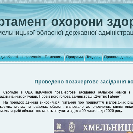
ртамент охорони здо
ельницької обласної державної адміністрац
ди області
Інформація
Показники
Програми
Тендери
Пропаганда зна
Проведено позачергове засідання ко
Сьогодні в ОДА відбулося позачергове засідання обласної комісії з 
адзвичайних ситуацій. Провів його голова адміністрації Дмитро Габінет.
На порядок денний виносилися питання про прийняття відповідних ріш
кремих містах та районах області, відповідно до оновлених рівнів еп
мельницькій області, що мають вступити в дію з 09 листопада 2020 року.