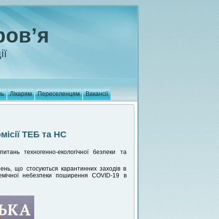
ров’я
ії
нь
Лікарям
Переселенцям
Вакансії
місії ТЕБ та НС
питань техногенно-екологічної безпеки та
ень, що стосуються карантинних заходів в
ідемічної небезпеки поширення COVID-19 в