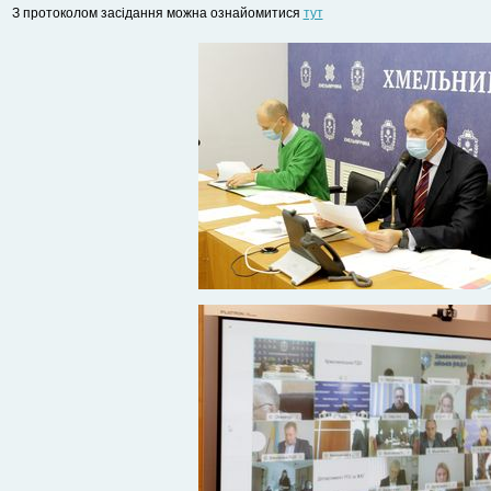
З протоколом засідання можна ознайомитися
тут