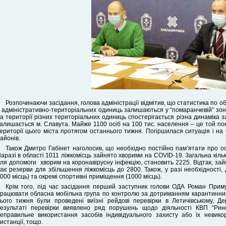
Розпочинаючи засідання, голова адміністрації відмітив, що статистика по 
 адміністративно-територіальних одиниць залишаються у “помаранчевій” зоні,
а території різних територіальних одиниць спостерігається різна динаміка 
алишається м. Славута. Майже 1100 осіб на 100 тис. населення – це той пок
ериторії цього міста протягом останнього тижня. Погіршилася ситуація і на
айонів.
Також Дмитро Габінет наголосив, що необхідно постійно пам’ятати про ос
аразі в області 1011 ліжкомісць зайнято хворими на COVID-19. Загальна кількі
ля допомоги хворим на коронавірусну інфекцію, становить 2225. Відтак, зай
ає резерви для збільшення ліжкомісць до 2800. Також, у разі необхідності, 
000 місць) та окремі спортивні приміщення (1000 місць).
Крім того, під час засідання перший заступник голови ОДА Роман Прим
рацювати обласна мобільна група по контролю за дотриманням карантинних
ього тижня були проведені виїзні рейдові перевірки в Летичівському, Д
езультаті перевірки виявлено ряд порушень щодо діяльності КВП “Рин
еправильне використання засобів індивідуального захисту або їх невико
истанції, тощо.