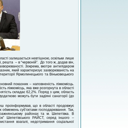
області залишається невтішною, оскільки лише
 решта – в “червоній”. До того ж, додав він,
захворюваності. Зокрема, вкотре антилідером
азник, який характеризує захворюваність на
 території Ярмолинецького та Віньковецького
новний показник – наповненість ліжкомісць.
сть ліжкомісць, яка вже розгорнута в області
нятість складає 62,2%. Поряд з цим, область
додатково можуть бути задіяні санаторії (до
уш проінформував, що в області продовжує
 обмежень суб’єктами господарювання. Так,
еражнянському районах та м. Шепетівка. В
ок” Шепетівського РАЙСТ, серед іншого –
ристання взагалі, недотримання соціальної