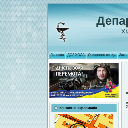
Депа
Хм
Головна
ДОЗ ХОДА
Очищення влади
Закла
н
о
Х
Контактна інформація