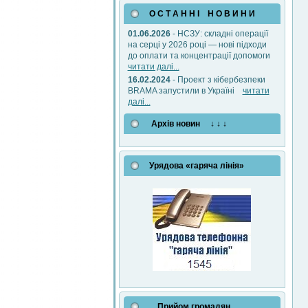
О С Т А Н Н І Н О В И Н И
01.06.2026
- НСЗУ: складні операції
на серці у 2026 році — нові підходи
до оплати та концентрації допомоги
читати далі...
16.02.2024
- Проект з кібербезпеки
BRAMA запустили в Україні
читати
далі...
Архів новин ↓ ↓ ↓
Урядова «гаряча лінія»
Прийом громадян