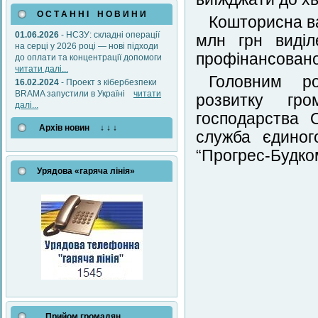
О С Т А Н Н І Н О В И Н И
Кошторисна ва
01.06.2026
- НСЗУ: складні операції
млн грн виділ
на серці у 2026 році — нові підходи
профінансовано
до оплати та концентрації допомоги
читати далі...
Головним ро
16.02.2024
- Проект з кібербезпеки
BRAMA запустили в Україні
читати
розвитку гро
далі...
господарства 
Архів новин ↓ ↓ ↓
служба єдиног
“Прогрес-Будко
Урядова «гаряча лінія»
Прийом громадян