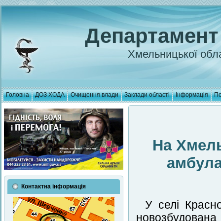
Департамент
Хмельницької обла
Головна
ДОЗ ХОДА
Очищення влади
Заклади області
Інформація
По
На Хмел
амбула
Контактна інформація
У селі Красн
новозбудован