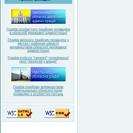
Графік особистого прийому громадян
в обласній державнії адміністрації
Графік виїзного прийому громадян у
містах і районах області
керівництвом обласної державної
адміністрації
Графік роботи "гарячої" телефонної
лінії "Запитай у влади"
Графік прийому керівництвом
Хмельницької обласної ради
громадян з особистих питань