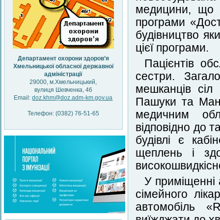
медицини, що 
програми «Дост
будівництво як
цієї програми.
Департамент охорони здоров’я
Пацієнтів об
Хмельницької обласної державної
сестри. Загал
адміністрації
29000, м.Хмельницький,
мешканців сіл 
вулиця Шевченка, 46
Email:
doz.khm@doz.adm-km.gov.ua
Пашуки та Ман
медичним обл
Телефон: (0382) 76-51-65
відповідно до 
будівлі є кабі
щеплень і здо
високошвидкісн
У приміщенні 
сімейного ліка
автомобіль «R
виїжджати до х