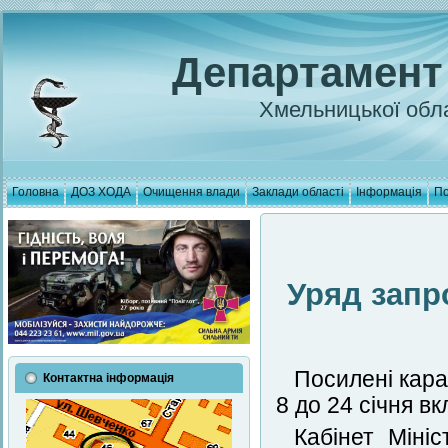
Департамент
Хмельницької обла
Головна
ДОЗ ХОДА
Очищення влади
Заклади області
Інформація
По
Уряд запр
Посилені кара
Контактна інформація
8 до 24 січня в
Кабінет Мініс