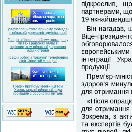
підкреслив, щ
партнерами, що
19 якнайшвидш
Він нагадав, 
Графік особистого прийому громадян
в обласній державнії адміністрації
Віце-президен
Графік виїзного прийому громадян у
обговорювалос
містах і районах області
керівництвом обласної державної
європейськими 
адміністрації
Графік роботи "гарячої" телефонної
інтеграції Ук
лінії "Запитай у влади"
продукції.
Прем’єр-міні
здоров’я минул
Графік прийому керівництвом
Хмельницької обласної ради
для отримання 
громадян з особистих питань
«Після опрац
для отримання 8
Зокрема, з акт
та експертів б
груп людей, як