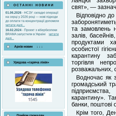
ланцюг захвор
О С Т А Н Н І Н О В И Н И
свят», — зазнач
01.06.2026
- НСЗУ: складні операції
Відповідно до
на серці у 2026 році — нові підходи
заборонятиметь
до оплати та концентрації допомоги
читати далі...
та замовлень н
16.02.2024
- Проект з кібербезпеки
BRAMA запустили в Україні
читати
залів, басейнів
далі...
продуктами ха
Архів новин ↓ ↓ ↓
особистої гігіє
карантину заб
торгівля непр
Урядова «гаряча лінія»
розважальних, 
Водночас як 
громадський тр
підприємства
карантину». Та
банки, поштові 
Крім того, Де
Прийом громадян