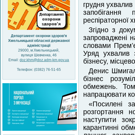
грудня ухвалив
запобігання 
респіраторної 
Згідно з доку
Департамент охорони здоров’я
запроваджені на
Хмельницької обласної державної
словами Прем’є
адміністрації
29000, м.Хмельницький,
Уряд ухвалив 
вулиця Шевченка, 46
бізнесу, місцев
Email:
doz.khm@doz.adm-km.gov.ua
Денис Шмигал
Телефон: (0382) 76-51-65
бізнес розумі
обмежень. Том
напрацювати ко
«Посилені з
розгортання н
наступити зок
карантинні обм