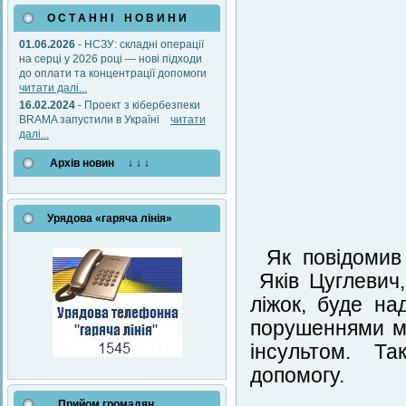
О С Т А Н Н І Н О В И Н И
01.06.2026
- НСЗУ: складні операції
на серці у 2026 році — нові підходи
до оплати та концентрації допомоги
читати далі...
16.02.2024
- Проект з кібербезпеки
BRAMA запустили в Україні
читати
далі...
Архів новин ↓ ↓ ↓
Урядова «гаряча лінія»
Як повідомив
Яків Цуглевич,
ліжок, буде на
порушеннями мо
інсультом. Та
допомогу.
Прийом громадян