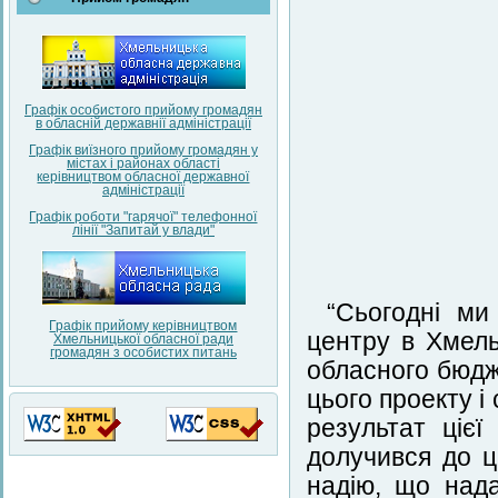
Графік особистого прийому громадян
в обласній державнії адміністрації
Графік виїзного прийому громадян у
містах і районах області
керівництвом обласної державної
адміністрації
Графік роботи "гарячої" телефонної
лінії "Запитай у влади"
“Сьогодні ми
Графік прийому керівництвом
центру в Хмель
Хмельницької обласної ради
громадян з особистих питань
обласного бюдж
цього проекту і
результат цієї
долучився до ц
надію, що над