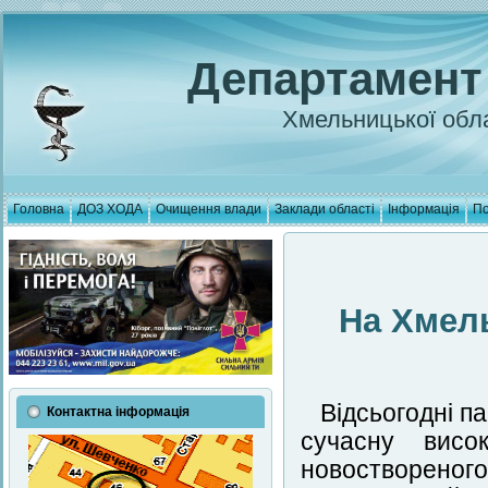
Департамент
Хмельницької обла
Головна
ДОЗ ХОДА
Очищення влади
Заклади області
Інформація
По
На Хмел
Відсьогодні п
Контактна інформація
сучасну висо
новостворено