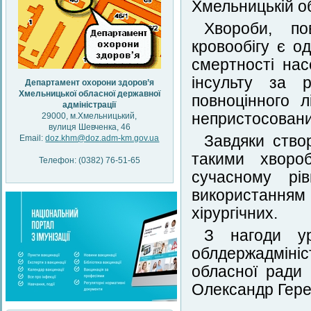
Хмельницькій об
Хвороби, по
кровообігу є о
смертності нас
інсульту за р
Департамент охорони здоров’я
Хмельницької обласної державної
повноцінного 
адміністрації
непристосованих
29000, м.Хмельницький,
вулиця Шевченка, 46
Завдяки ство
Email:
doz.khm@doz.adm-km.gov.ua
такими хворо
Телефон: (0382) 76-51-65
сучасному рі
використанням 
хірургічних.
З нагоди ур
облдержадмініс
обласної ради
Олександр Герег