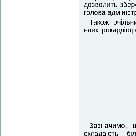
дозволить збер
голова адміністр
Також очільн
електрокардіог
Зазначимо, 
складають бі