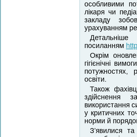
особливими по
лікаря чи педі
закладу зобо
урахуванням ре
Детальніш
посиланням
htt
Окрім оновле
гігієнічні вимо
потужностях, 
освіти.
Також фахівц
здійснення з
використання с
у критичних то
норми й порядок
З’явилися та 