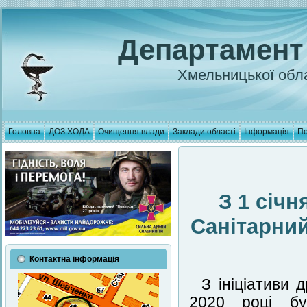
Департамент
Хмельницької обла
Головна
ДОЗ ХОДА
Очищення влади
Заклади області
Інформація
По
З 1 січн
Санітарний
Контактна інформація
З ініціативи
2020 році бу