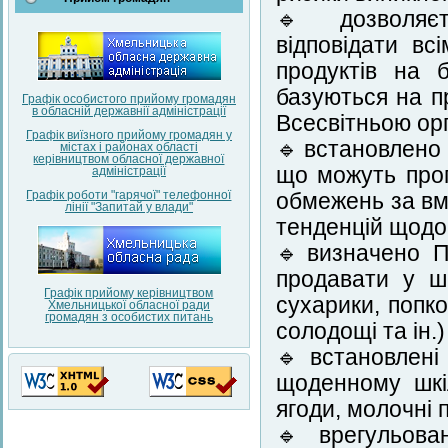
🔹 дозволяєть
відповідати в
продуктів на 
базуються на п
Графік особистого прийому громадян
в обласній державнії адміністрації
Всесвітньою орг
Графік виїзного прийому громадян у
🔹встановлено 
містах і районах області
керівництвом обласної державної
що можуть проп
адміністрації
Графік роботи "гарячої" телефонної
обмежень за вм
лінії "Запитай у влади"
тенденцій щодо
🔹визначено Пе
продавати у ш
Графік прийому керівництвом
сухарики, попко
Хмельницької обласної ради
громадян з особистих питань
солодощі та ін.)
🔹встановлені
щоденному шкіл
ягоди, молочні 
🔹врегульова