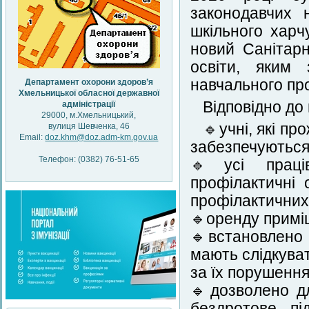
законодавчих 
шкільного харч
новий Санітарн
освіти, яким 
навчального про
Департамент охорони здоров’я
Хмельницької обласної державної
Відповідно до
адміністрації
29000, м.Хмельницький,
🔹учні, які пр
вулиця Шевченка, 46
Email:
doz.khm@doz.adm-km.gov.ua
забезпечуються
Телефон: (0382) 76-51-65
🔹усі праців
профілактичні 
профілактичних 
🔹оренду приміщ
🔹встановлено в
мають слідкува
за їх порушення
🔹дозволено д
бездротове пі