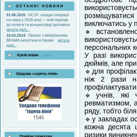
О С Т А Н Н І Н О В И Н И
використовуєть
розміщуватися
01.06.2026
- НСЗУ: складні операції
на серці у 2026 році — нові підходи
виключатись у 
до оплати та концентрації допомоги
читати далі...
🔹встановлен
16.02.2024
- Проект з кібербезпеки
використовуєт
BRAMA запустили в Україні
читати
далі...
персональних к
У разі викори
Архів новин ↓ ↓ ↓
дюймів, але при
🔹для профіла
Урядова «гаряча лінія»
ніж 2 рази н
профілактуватим
🔹учнів, які 
ревматизмом, а
ряду, тобто біля
🔹у закладах ос
кожна десята 
ризики виникнен
Прийом громадян