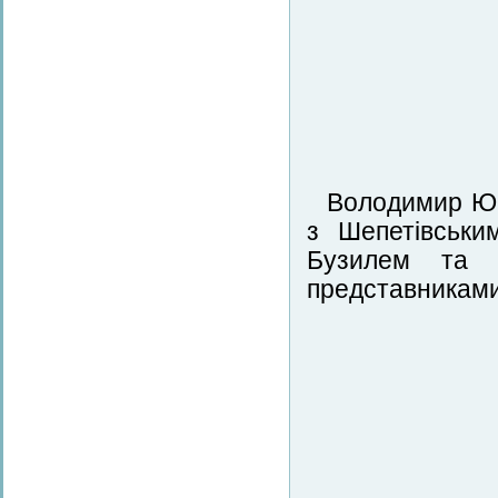
Володимир Юр’
з Шепетівськи
Бузилем та В
представниками 