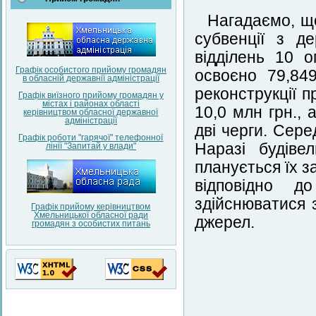
Нагадаємо, щ
субвенції з д
відділень 10 
Графік особистого прийому громадян
освоєно 79,84
в обласній державнії адміністрації
реконструкції 
Графік виїзного прийому громадян у
містах і районах області
10,0 млн грн.,
керівництвом обласної державної
адміністрації
дві черги. Сер
Графік роботи "гарячої" телефонної
Наразі будіве
лінії "Запитай у влади"
планується їх з
відповідно д
здійснюватися 
Графік прийому керівництвом
Хмельницької обласної ради
джерел.
громадян з особистих питань