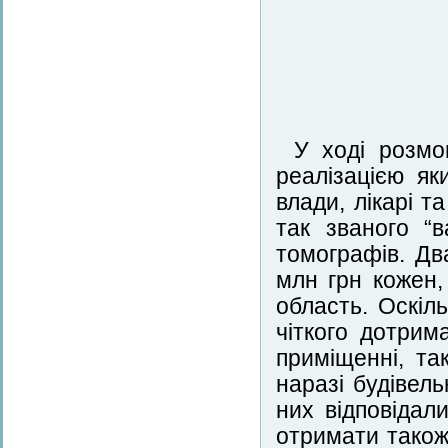
У ході розмо
реалізацією я
влади, лікарі 
так званого “
томографів. Дв
млн грн кожен,
область. Оскіл
чіткого дотрим
приміщенні, та
наразі будівел
них відповіда
отримати також