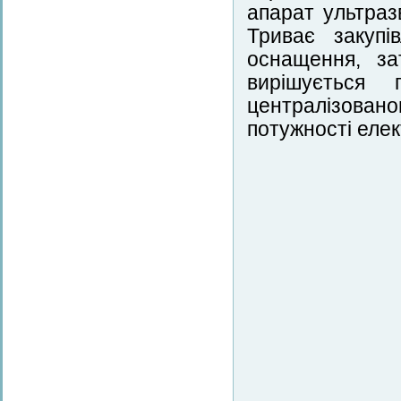
апарат ультраз
Триває закупі
оснащення, за
вирішується 
централізовано
потужності елек