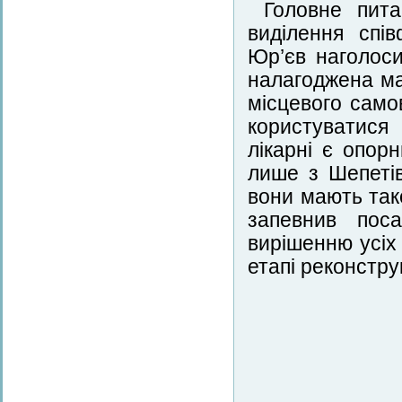
Головне пит
виділення спі
Юр’єв наголоси
налагоджена ма
місцевого самов
користуватися 
лікарні є опор
лише з Шепетів
вони мають так
запевнив поса
вирішенню усіх
етапі реконстру