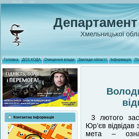
Департамент
Хмельницької обла
Головна
ДОЗ ХОДА
Очищення влади
Заклади області
Інформація
По
Волод
від
3 лютого зас
Контактна інформація
Юр’єв відвідав
мета – озна