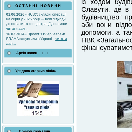
із ходом буді
О С Т А Н Н І Н О В И Н И
Славути, де в
01.06.2026
- НСЗУ: складні операції
будівництво” п
на серці у 2026 році — нові підходи
аби вони відп
до оплати та концентрації допомоги
читати далі...
допомоги, а та
16.02.2024
- Проект з кібербезпеки
НВК «Загальноос
BRAMA запустили в Україні
читати
далі...
фінансуватимет
Архів новин ↓ ↓ ↓
Урядова «гаряча лінія»
Прийом громадян