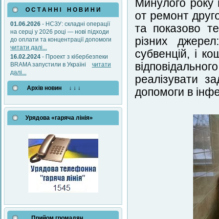
Минулого року 
О С Т А Н Н І Н О В И Н И
от ремонт друг
01.06.2026
- НСЗУ: складні операції
та показово т
на серці у 2026 році — нові підходи
різних джерел
до оплати та концентрації допомоги
читати далі...
субвенцій, і к
16.02.2024
- Проект з кібербезпеки
відповідальног
BRAMA запустили в Україні
читати
далі...
реалізувати з
Архів новин ↓ ↓ ↓
допомоги в інфе
Урядова «гаряча лінія»
Прийом громадян