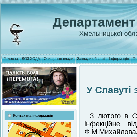
Департамент
Хмельницької обла
Головна
ДОЗ ХОДА
Очищення влади
Заклади області
Інформація
По
У Славуті
3 лютого в С
Контактна інформація
інфекційне ві
Ф.М.Михайлова