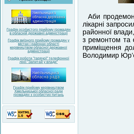
Аби продемонс
лікарні запроси
Графік особистого прийому громадян
районної влади,
в обласній державнії адміністрації
з ремонтом та 
Графік виїзного прийому громадян у
містах і районах області
приміщення дол
керівництвом обласної державної
адміністрації
Володимир Юр’
Графік роботи "гарячої" телефонної
лінії "Запитай у влади"
Графік прийому керівництвом
Хмельницької обласної ради
громадян з особистих питань