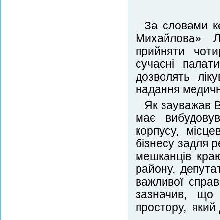
За словами ке
Михайлова» Ле
прийняти чоти
сучасні палат
дозволять лік
надання медичн
Як зауважав В
має вибудовув
корпусу, місце
бізнесу задля р
мешканців краю
району, депута
важливої справ
зазначив, що
простору, який 