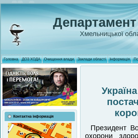
Департамент
Хмельницької обла
Головна
ДОЗ ХОДА
Очищення влади
Заклади області
Інформація
По
Україн
поста
коро
Контактна інформація
Президент Во
охорони здор