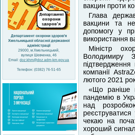
вакцин проти ко
Глава держа
вакцини та не
допомогу у пр
Департамент охорони здоров’я
використання в
Хмельницької обласної державної
адміністрації
Міністр охо
29000, м.Хмельницький,
Володимиру З
вулиця Шевченка, 46
Email:
doz.khm@doz.adm-km.gov.ua
підтвердження
Телефон: (0382) 76-51-65
компанії Astra
лютого 2021 рок
«Що раніше 
пандемію в Укр
над розробко
реєструватися 
чекаю на поча
хороший сигнал 