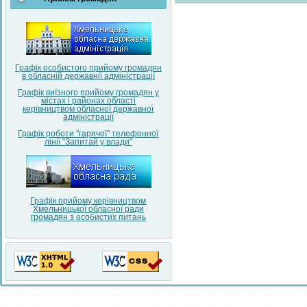
Графік особистого прийому громадян
в обласній державнії адміністрації
Графік виїзного прийому громадян у
містах і районах області
керівництвом обласної державної
адміністрації
Графік роботи "гарячої" телефонної
лінії "Запитай у влади"
Графік прийому керівництвом
Хмельницької обласної ради
громадян з особистих питань