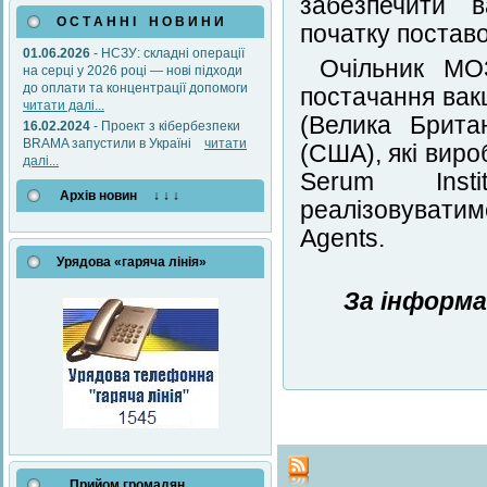
забезпечити в
О С Т А Н Н І Н О В И Н И
початку постав
01.06.2026
- НСЗУ: складні операції
Очільник МО
на серці у 2026 році — нові підходи
до оплати та концентрації допомоги
постачання вак
читати далі...
(Велика Брита
16.02.2024
- Проект з кібербезпеки
BRAMA запустили в Україні
читати
(США), які вир
далі...
Serum Insti
Архів новин ↓ ↓ ↓
реалізовуватиме
Agents.
Урядова «гаряча лінія»
За інформа
Прийом громадян