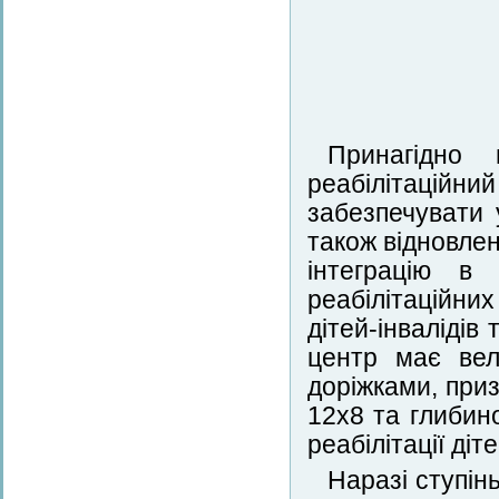
Принагідно 
реабілітаційний
забезпечувати 
також відновле
інтеграцію в 
реабілітаційн
дітей-інвалідів
центр має вел
доріжками, при
12х8 та глибин
реабілітації діте
Наразі ступін