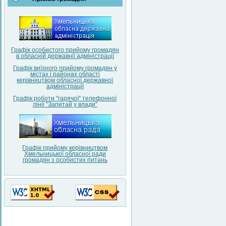
Графік особистого прийому громадян
в обласній державнії адміністрації
Графік виїзного прийому громадян у
містах і районах області
керівництвом обласної державної
адміністрації
Графік роботи "гарячої" телефонної
лінії "Запитай у влади"
Графік прийому керівництвом
Хмельницької обласної ради
громадян з особистих питань