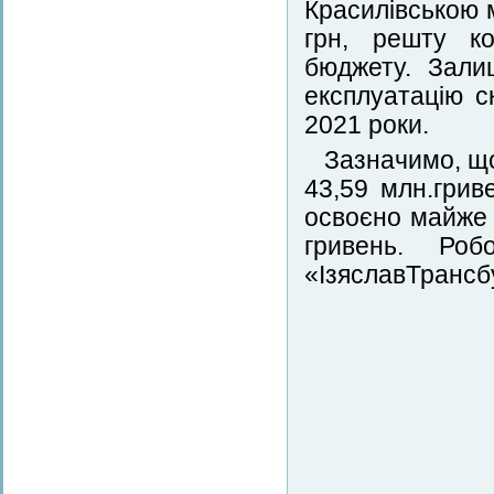
Красилівською 
грн, решту ко
бюджету. Зали
експлуатацію с
2021 роки.
Зазначимо, що
43,59 млн.грив
освоєно майже 
гривень. Роб
«ІзяславТрансбу