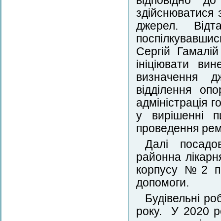
відповідно до
здійснюватися 
джерел. Від
поспілкувавши
Сергій Гамалій
ініціювати ви
визначення д
відділення опо
адміністрація г
у вирішенні п
проведення ремо
Далі посадо
районна лікарня
корпусу №2 під
допомоги.
Будівельні ро
року. У 2020 р