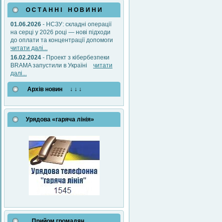
О С Т А Н Н І Н О В И Н И
01.06.2026
- НСЗУ: складні операції
на серці у 2026 році — нові підходи
до оплати та концентрації допомоги
читати далі...
16.02.2024
- Проект з кібербезпеки
BRAMA запустили в Україні
читати
далі...
Архів новин ↓ ↓ ↓
Урядова «гаряча лінія»
Прийом громадян