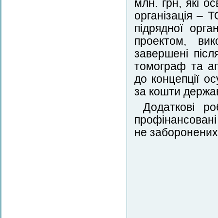
млн. грн, які о
організація – 
підрядної орга
проектом, вик
завершені піс
томограф та ап
до концепції о
за кошти держа
Додаткові ро
профінансовані
не заборонених