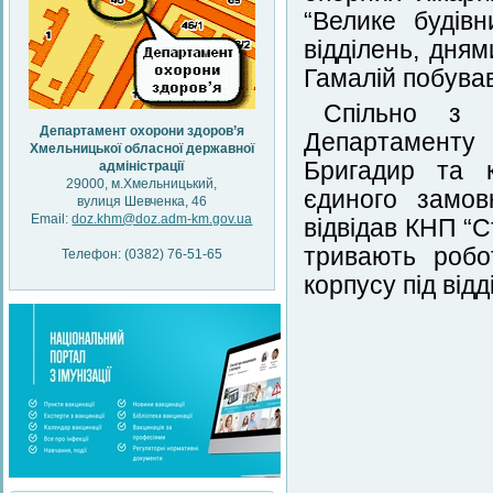
“Велике будів
відділень, дням
Гамалій побував
Спільно з з
Департамент охорони здоров’я
Департаменту 
Хмельницької обласної державної
Бригадир та 
адміністрації
29000, м.Хмельницький,
єдиного замов
вулиця Шевченка, 46
Email:
doz.khm@doz.adm-km.gov.ua
відвідав КНП “С
тривають робот
Телефон: (0382) 76-51-65
корпусу під від