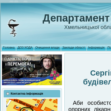
Департамент
Хмельницької обла
Головна
ДОЗ ХОДА
Очищення влади
Заклади області
Інформація
По
Сергі
будіве
Контактна інформація
Аби особист
опорних лікар