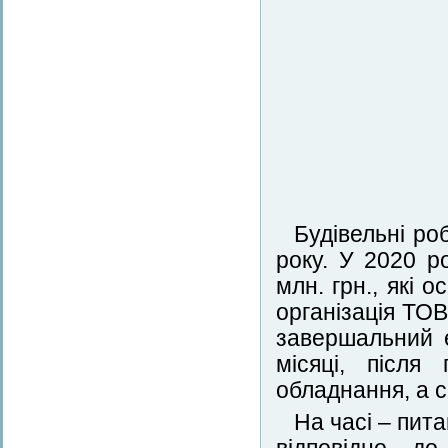
Будівельні ро
року. У 2020 р
млн. грн., які 
організація ТО
завершальний е
місяці, після
обладнання, а 
На часі – пита