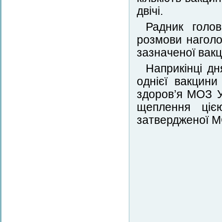
двічі.
Радник голов
розмови наголо
зазначеної вакц
Наприкінці дн
однієї вакцини
здоров’я МОЗ 
щеплення ціє
затвердженої М