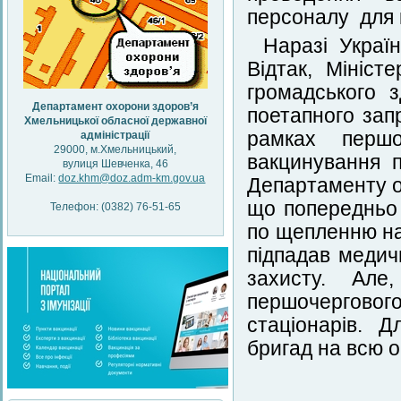
персоналу для к
Наразі Украї
Відтак, Мініс
громадського 
Департамент охорони здоров’я
поетапного зап
Хмельницької обласної державної
рамках першо
адміністрації
29000, м.Хмельницький,
вакцинування 
вулиця Шевченка, 46
Email:
doz.khm@doz.adm-km.gov.ua
Департаменту о
що попередньо
Телефон: (0382) 76-51-65
по щепленню на
підпадав медич
захисту. Але
першочерговог
стаціонарів. 
бригад на всю о