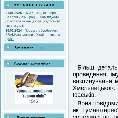
О С Т А Н Н І Н О В И Н И
01.06.2026
- НСЗУ: складні операції
на серці у 2026 році — нові підходи
до оплати та концентрації допомоги
читати далі...
16.02.2024
- Проект з кібербезпеки
BRAMA запустили в Україні
читати
далі...
Архів новин ↓ ↓ ↓
Урядова «гаряча лінія»
Більш деталь
проведення ім
вакцинування м
Хмельницького
Іваськів.
Вона повідоми
як гуманітарн
середини лютог
Прийом громадян