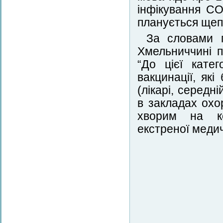
інфікування CO
планується щепи
За словами г
Хмельниччині п
“До цієї кате
вакцинації, як
(лікарі, серед
в закладах охо
хворим на ко
екстреної медич