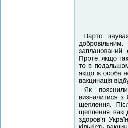
Варто заува
добровільним.
запланований 
Проте, якщо так
то в подальшо
якщо ж особа н
вакцинація від
Як пояснили
визначитися з 
щеплення. Післ
щеплення вакци
здоров’я Украї
кількість вакц