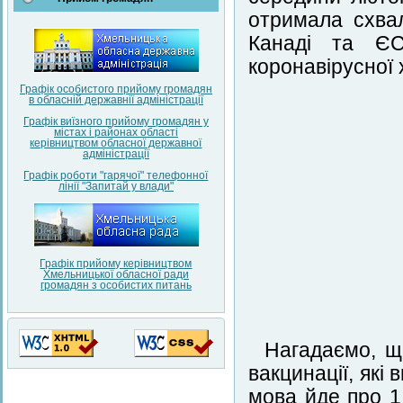
отримала схва
Канаді та ЄС
коронавірусної
Графік особистого прийому громадян
в обласній державнії адміністрації
Графік виїзного прийому громадян у
містах і районах області
керівництвом обласної державної
адміністрації
Графік роботи "гарячої" телефонної
лінії "Запитай у влади"
Графік прийому керівництвом
Хмельницької обласної ради
громадян з особистих питань
Нагадаємо, що
вакцинації, які
мова йде про 1