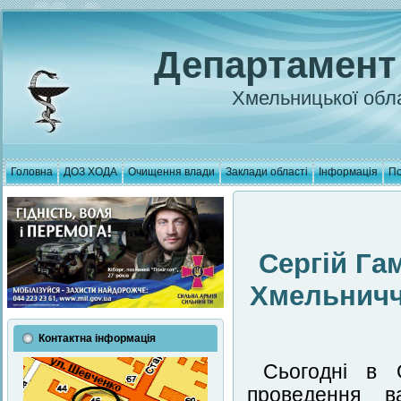
Департамент
Хмельницької обла
Головна
ДОЗ ХОДА
Очищення влади
Заклади області
Інформація
По
Сергій Га
Хмельничч
Контактна інформація
Сьогодні в 
проведення в