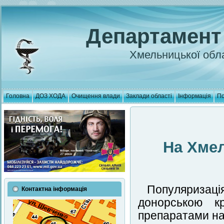
Департамент
Хмельницької обла
Головна
ДОЗ ХОДА
Очищення влади
Заклади області
Інформація
По
На Хме
Популяризаці
Контактна інформація
донорською кр
препаратами на 