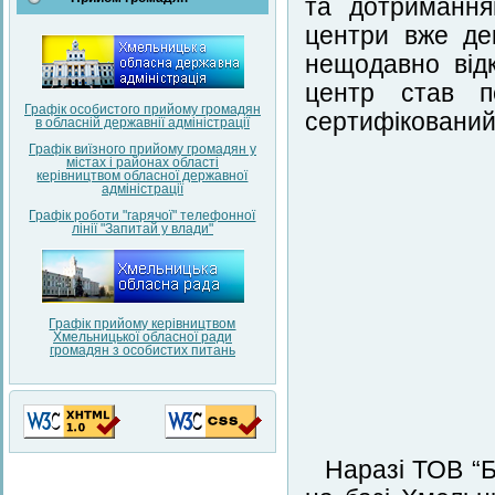
та дотримання
центри вже де
нещодавно від
центр став 
Графік особистого прийому громадян
сертифікований
в обласній державнії адміністрації
Графік виїзного прийому громадян у
містах і районах області
керівництвом обласної державної
адміністрації
Графік роботи "гарячої" телефонної
лінії "Запитай у влади"
Графік прийому керівництвом
Хмельницької обласної ради
громадян з особистих питань
Наразі ТОВ “