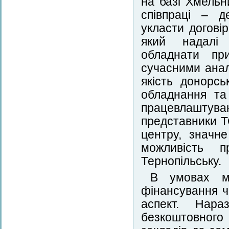
на базі Хмельн
співпраці – д
укласти догові
який надалі 
обладнати пр
сучасними анал
якість донорсь
обладнання та 
працевлаштува
представники 
центру, значн
можливість п
Тернопільську.
В умовах м
фінансування ч
аспект. Нара
безкоштовного