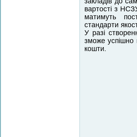
закладів до сам
вартості з НСЗ
матимуть пос
стандарти якост
У разі створен
зможе успішно 
кошти.