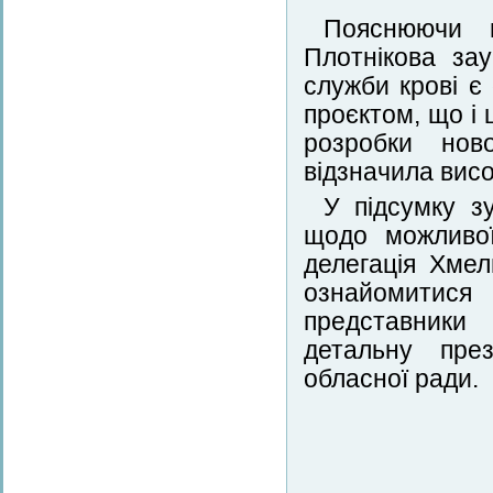
Пояснюючи в
Плотнікова за
служби крові є
проєктом, що і 
розробки нов
відзначила висо
У підсумку з
щодо можливої
делегація Хме
ознайомитися
представники
детальну през
обласної ради.