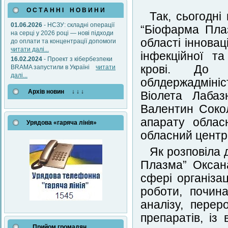
О С Т А Н Н І Н О В И Н И
Так, сьогодні
01.06.2026
- НСЗУ: складні операції
“Біофарма Пла
на серці у 2026 році — нові підходи
області іннова
до оплати та концентрації допомоги
читати далі...
інфекційної та
16.02.2024
- Проект з кібербезпеки
крові. До 
BRAMA запустили в Україні
читати
далі...
облдержадміні
Архів новин ↓ ↓ ↓
Віолета Лабаз
Валентин Сокол
апарату облас
Урядова «гаряча лінія»
обласний центр 
Як розповіла 
Плазма” Оксана
сфері організа
роботи, почина
аналізу, перер
препаратів, із
Прийом громадян