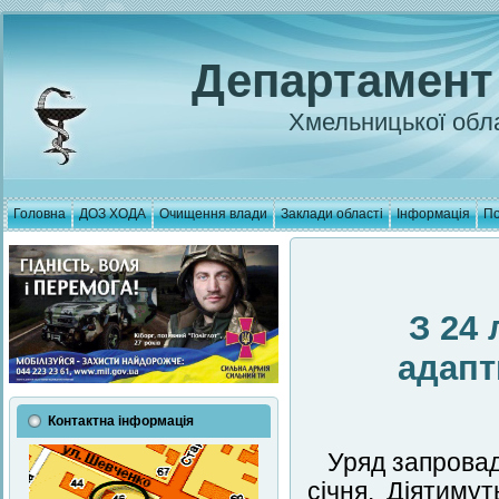
Департамент
Хмельницької обла
Головна
ДОЗ ХОДА
Очищення влади
Заклади області
Інформація
По
З 24 
адапт
Контактна інформація
Уряд запровад
січня. Діятимут