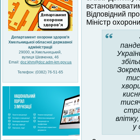
встановлюват
Відповідний про
Міністр охорон
Департамент охорони здоров’я
Хмельницької обласної державної
панде
адміністрації
Україн
29000, м.Хмельницький,
вулиця Шевченка, 46
збіл
Email:
doz.khm@doz.adm-km.gov.ua
Зокре
Телефон: (0382) 76-51-65
тис
хвор
кисню
тисяч
стра
влітку
у 