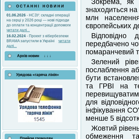
Зокрема, як 
О С Т А Н Н І Н О В И Н И
знаходиться на 
01.06.2026
- НСЗУ: складні операції
млн населенн
на серці у 2026 році — нові підходи
європейських д
до оплати та концентрації допомоги
читати далі...
Відповідно 
16.02.2024
- Проект з кібербезпеки
BRAMA запустили в Україні
читати
передбачено чот
далі...
помаранчевий т
Архів новин ↓ ↓ ↓
Зелений ріве
послаблення аб
Урядова «гаряча лінія»
бути встановле
та ГРВІ на те
перевищуватиме
для відповідно
інфікування CO
менше 5 відсотк
Жовтий рівень 
обмеження та
Прийом громадян