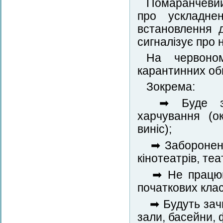
Помаранчевий 
про ускладнен
встановлення 
сигналізує про 
На червоном
карантинних обм
Зокрема:
➡ Буде забо
харчування (о
виніс);
➡ Заборонена
кінотеатрів, теа
➡ Не працюва
початкових клас
➡ Будуть зачи
зали, басейни, 