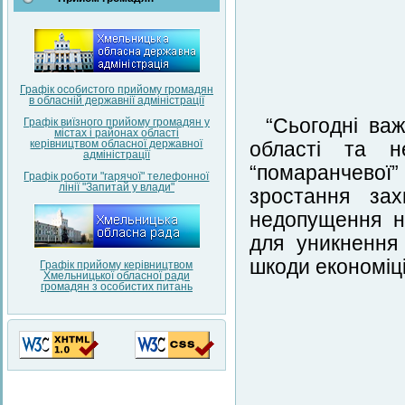
Графік особистого прийому громадян
в обласній державнії адміністрації
“Сьогодні ва
Графік виїзного прийому громадян у
містах і районах області
керівництвом обласної державної
області та н
адміністрації
“помаранчевої” 
Графік роботи "гарячої" телефонної
лінії "Запитай у влади"
зростання зах
недопущення не
для уникнення
шкоди економіці 
Графік прийому керівництвом
Хмельницької обласної ради
громадян з особистих питань