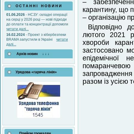
– забезпечен
О С Т А Н Н І Н О В И Н И
карантину, що п
01.06.2026
- НСЗУ: складні операції
– організацію п
на серці у 2026 році — нові підходи
до оплати та концентрації допомоги
Відповідно д
читати далі...
лютого 2021 р
16.02.2024
- Проект з кібербезпеки
BRAMA запустили в Україні
читати
хвороби каран
далі...
застосовано м
Архів новин ↓ ↓ ↓
епідемічної 
помаранчевою
Урядова «гаряча лінія»
запровадження
разом із усією 
Прийом громадян