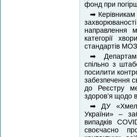
фонд при погірш
➡ Керівникам 
захворюваност
направлення м
категорії хво
стандартів МОЗ
➡ Департаме
спільно з штабо
посилити контр
забезпечення с
до Реєстру ме
здоров’я щодо в
➡ ДУ «Хмель
України» – за
випадків COVI
своєчасно пр