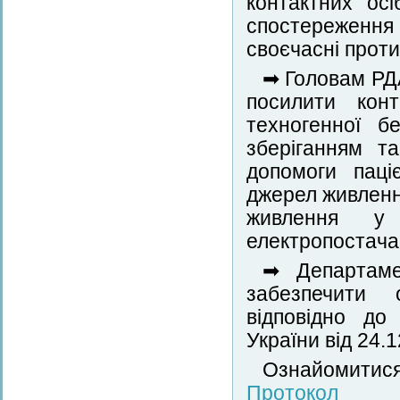
контактних ос
спостереженн
своєчасні проти
➡ Головам РДА
посилити кон
техногенної б
зберіганням т
допомоги паці
джерел живленн
живлення у
електропостачан
➡ Департаме
забезпечити 
відповідно до
України від 24.
Ознайомитис
Протокол