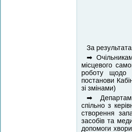
За результата
➡ Очільникам
місцевого само
роботу щодо 
постанови Кабі
зі змінами)
➡ Департаме
спільно з кері
створення запа
засобів та мед
допомоги хвори