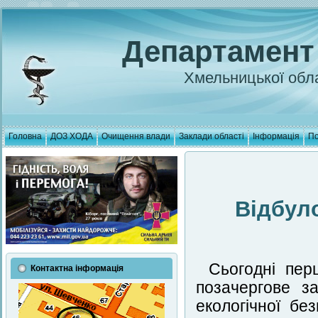
Департамент
Хмельницької обла
Головна
ДОЗ ХОДА
Очищення влади
Заклади області
Інформація
По
Відбуло
Сьогодні пер
Контактна інформація
позачергове за
екологічної бе