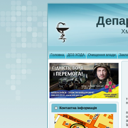
Депа
Хм
Головна
ДОЗ ХОДА
Очищення влади
Закла
т
п
Контактна інформація
п
о
а
ї