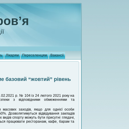
ров’я
ії
нь
Лікарям
Переселенцям
Вакансії
име базовий “жовтий” рівень
и
.02.2021 р. № 104 із 24 лютого 2021 року на
безпеки з відповідними обмеженнями та
 масових заходів, якщо для однієї особи
0%. Дозволятимуться відвідування закладів
х видів спорту можуть бути присутні глядачі,
ться працювати ресторанам, кафе, барам та