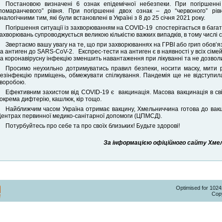
Постановою визначені 6 ознак епідемічної небезпеки. При погіршенні
помаранчевого” рівня. При погіршенні двох ознак – до “червоного” рі
налогічними тим, які були встановлені в Україні з 8 до 25 січня 2021 року.
Погіршення ситуації із захворюванням на COVID-19 спостерігається в багатьох 
ахворювань супроводжується великою кількістю важких випадків, в тому числі се
Звертаємо вашу увагу на те, що при захворюваннях на ГРВІ або грип обов’я
а антиген до SARS-CoV-2. Експрес-тести на антиген є в наявності у всіх сім
а коронавірусну інфекцію зменшить навантаження при лікуванні та не дозвол
Просимо неухильно дотримуватись правил безпеки, носити маску, мити р
езінфекцію приміщень, обмежувати спілкування. Пандемія ще не відступила
воробою.
Ефективним захистом від COVID-19 є вакцинація. Масова вакцинація в св
окрема дифтерію, кашлюк, кір тощо.
Найближчим часом Україна отримає вакцину, Хмельниччина готова до вак
ентрах первинної медико-санітарної допомоги (ЦПМСД).
Потурбуйтесь про себе та про своїх близьких! Будьте здорові!
За інформацією офіційного сайту Хмель
Optimised for 102
Copy