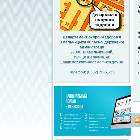
“
а
з
н
н
Департамент охорони здоров’я
Хмельницької обласної державної
адміністрації
д
х
29000, м.Хмельницький,
вулиця Шевченка, 46
Email:
doz.khm@doz.adm-km.gov.ua
з
Телефон: (0382) 76-51-65
Ц