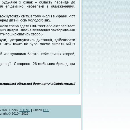
 будь-якої з ознак – область перейде до
вня епідемічної небезпеки з обмеженнями,
куточках світу, в тому числі і в Україні. Ріст
ред дітей і осіб молодого віку.
зково треба здати ПЛР тест або експрес-тест
ейних лікарів. Вчасне виявлення захворювання
ить поширюватись хворобі.
уки, дотримуватись дистанції, здійснювати
. Якби важко не було, маємо виграти бій із
ій час зупинила багато небезпечних хвороб,
цинації. Створено 26 мобільних бригад при
ницької обласної державної адміністрації
4x768 | Check
XHTML
| Check
CSS
.
right © 2010 - 2026.