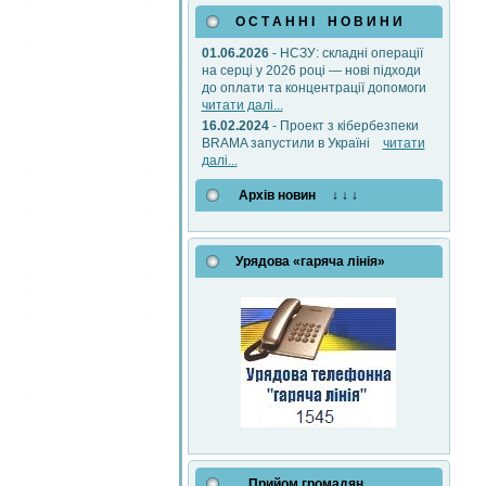
О С Т А Н Н І Н О В И Н И
01.06.2026
- НСЗУ: складні операції
на серці у 2026 році — нові підходи
до оплати та концентрації допомоги
читати далі...
16.02.2024
- Проект з кібербезпеки
BRAMA запустили в Україні
читати
далі...
Архів новин ↓ ↓ ↓
Урядова «гаряча лінія»
Прийом громадян