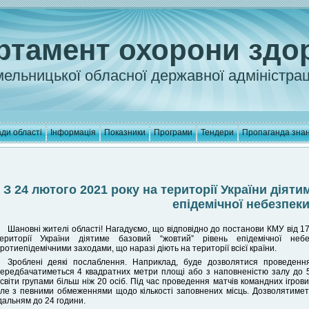
ртамент охорони здо
ельницької обласної державної адміністрац
ди області
Інформація
Показники
Програми
Тендери
Пропаганда зна
З 24 лютого 2021 року на території України діят
епідемічної небезпек
Шановні жителі області! Нагадуємо, що відповідно до постанови КМУ від 17
ериторії України діятиме базовий “жовтий” рівень епідемічної не
ротиепідемічними заходами, що наразі діють на території всієї країни.
Зроблені деякі послаблення. Наприклад, буде дозволятися проведення
ередбачатиметься 4 квадратних метри площі або з наповненістю залу до 5
світи групами більш ніж 20 осіб. Під час проведення матчів командних ігрови
ле з певними обмеженнями щодо кількості заповнених місць. Дозволятиме
дальням до 24 години.