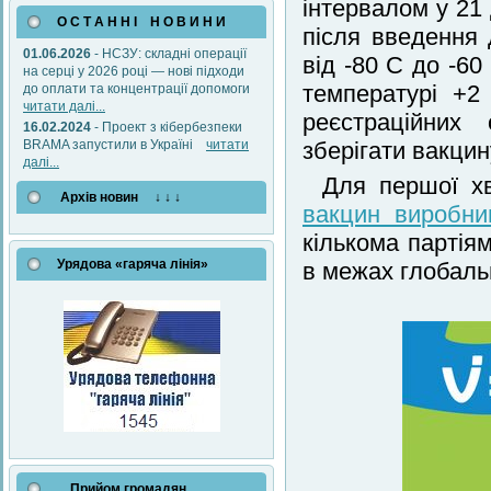
інтервалом у 21 
О С Т А Н Н І Н О В И Н И
після введення 
01.06.2026
- НСЗУ: складні операції
від -80 C до -6
на серці у 2026 році — нові підходи
температурі +
до оплати та концентрації допомоги
читати далі...
реєстраційних
16.02.2024
- Проект з кібербезпеки
BRAMA запустили в Україні
читати
зберігати вакцин
далі...
Для першої хв
Архів новин ↓ ↓ ↓
вакцин виробниц
кількома партія
Урядова «гаряча лінія»
в межах глобаль
Прийом громадян