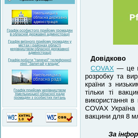
Графік особистого прийому громадян
в обласній державнії адміністрації
Графік виїзного прийому громадян у
містах і районах області
керівництвом обласної державної
адміністрації
Довідково
Графік роботи "гарячої" телефонної
лінії "Запитай у влади"
COVAX
— це г
розробку та ви
країни з низьк
Графік прийому керівництвом
тільки ті вакц
Хмельницької обласної ради
громадян з особистих питань
використання в 
COVAX Україна 
вакцини для 8 м
За інфо