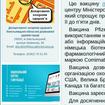
Цю вакцину
центру Міністер
який спрощує пр
її до п’яти днів.
Департамент охорони здоров’я
Вакцина Pfi
Хмельницької обласної державної
використанням но
адміністрації
29000, м.Хмельницький,
або інформаційн
вулиця Шевченка, 46
німецька біоте
Email:
doz.khm@doz.adm-km.gov.ua
фармакологічни
Телефон: (0382) 76-51-65
маркою Comirnat
Вакцина дозв
організацією охо
США, Велика Бр
Канада та багато
Вакцина зареєс
Для досягнення