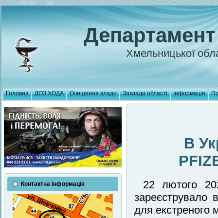
Департамент
Хмельницької обла
Головна
ДОЗ ХОДА
Очищення влади
Заклади області
Інформація
По
В Ук
PFIZ
22 лютого 202
Контактна інформація
зареєструвало в
для екстреного 