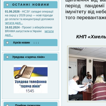
період пандемі
О С Т А Н Н І Н О В И Н И
імунітету від не
01.06.2026
- НСЗУ: складні операції
на серці у 2026 році — нові підходи
того перевантаж
до оплати та концентрації допомоги
читати далі...
16.02.2024
- Проект з кібербезпеки
BRAMA запустили в Україні
читати
далі...
КНП «Хмель
Архів новин ↓ ↓ ↓
Урядова «гаряча лінія»
Прийом громадян