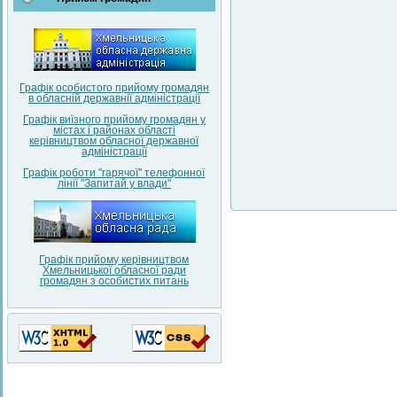
Графік особистого прийому громадян
в обласній державнії адміністрації
Графік виїзного прийому громадян у
містах і районах області
керівництвом обласної державної
адміністрації
Графік роботи "гарячої" телефонної
лінії "Запитай у влади"
Графік прийому керівництвом
Хмельницької обласної ради
громадян з особистих питань