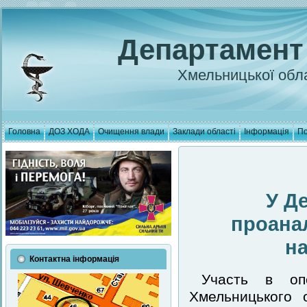
Департамент
Хмельницької обла
Головна
ДОЗ ХОДА
Очищення влади
Заклади області
Інформація
По
У Д
проана
на
Контактна інформація
Участь в оп
Хмельницького 