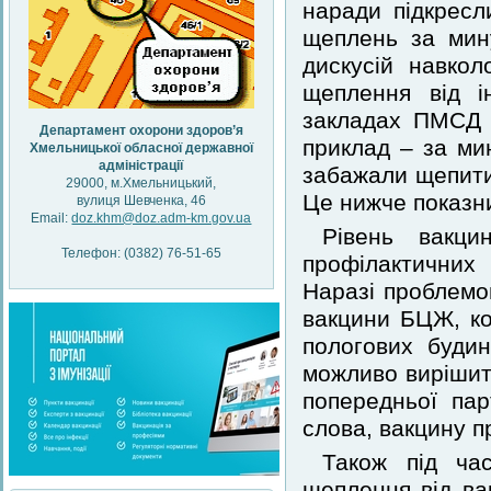
наради підкресл
щеплень за мин
дискусій навкол
щеплення від і
закладах ПМСД 
Департамент охорони здоров’я
приклад – за ми
Хмельницької обласної державної
адміністрації
забажали щепити
29000, м.Хмельницький,
Це нижче показни
вулиця Шевченка, 46
Email:
doz.khm@doz.adm-km.gov.ua
Рівень вакци
Телефон: (0382) 76-51-65
профілактичних
Наразі проблемо
вакцини БЦЖ, к
пологових буди
можливо вирішити
попередньої пар
слова, вакцину п
Також під ча
щеплення від ва