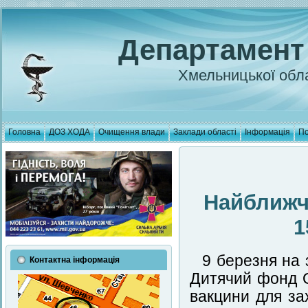
Департамент
Хмельницької обла
Головна
ДОЗ ХОДА
Очищення влади
Заклади області
Інформація
По
Найближч
1
9 березня на 
Контактна інформація
Дитячий фонд 
вакцини для за