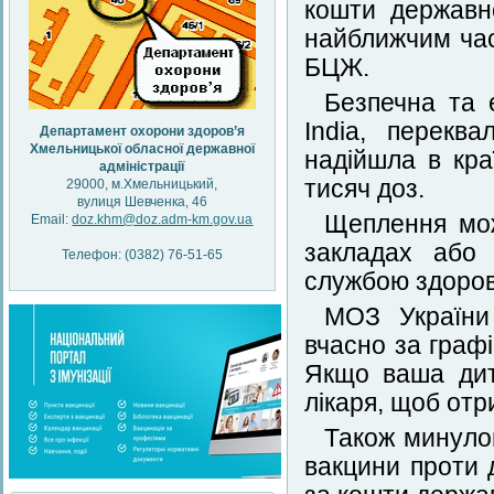
кошти державн
найближчим ча
БЦЖ.
Безпечна та 
India, перекв
Департамент охорони здоров’я
Хмельницької обласної державної
надійшла в кра
адміністрації
тисяч доз.
29000, м.Хмельницький,
вулиця Шевченка, 46
Щеплення мо
Email:
doz.khm@doz.adm-km.gov.ua
закладах або 
Телефон: (0382) 76-51-65
службою здоров
МОЗ України
вчасно за граф
Якщо ваша дит
лікаря, щоб от
Також минуло
вакцини проти 