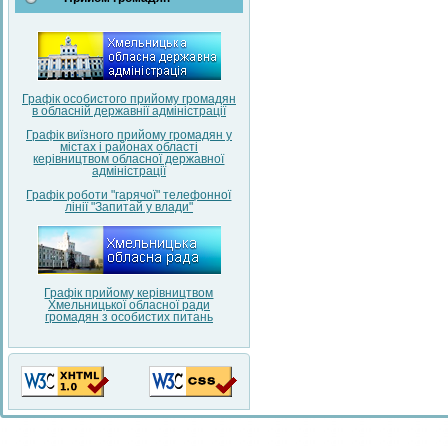
Графік особистого прийому громадян
в обласній державнії адміністрації
Графік виїзного прийому громадян у
містах і районах області
керівництвом обласної державної
адміністрації
Графік роботи "гарячої" телефонної
лінії "Запитай у влади"
Графік прийому керівництвом
Хмельницької обласної ради
громадян з особистих питань