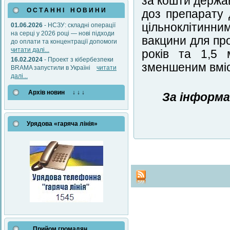
за кошти держа
О С Т А Н Н І Н О В И Н И
доз препарату 
цільноклітинни
01.06.2026
- НСЗУ: складні операції
на серці у 2026 році — нові підходи
вакцини для про
до оплати та концентрації допомоги
читати далі...
років та 1,5 
16.02.2024
- Проект з кібербезпеки
зменшеним вміс
BRAMA запустили в Україні
читати
далі...
Архів новин ↓ ↓ ↓
За інформа
Урядова «гаряча лінія»
Прийом громадян