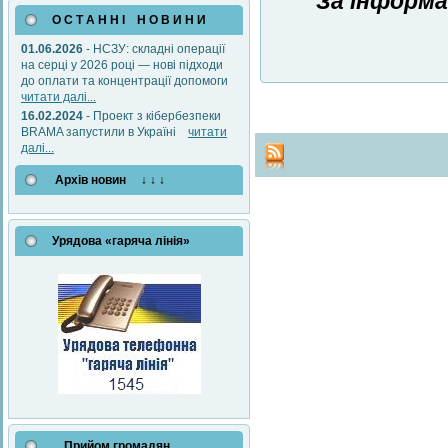
За інформа
О С Т А Н Н І Н О В И Н И
01.06.2026
- НСЗУ: складні операції
на серці у 2026 році — нові підходи
до оплати та концентрації допомоги
читати далі...
16.02.2024
- Проект з кібербезпеки
BRAMA запустили в Україні
читати
далі...
Архів новин ↓ ↓ ↓
Урядова «гаряча лінія»
Прийом громадян