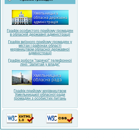
Графік особистого прийому громадян
в обласній державнії адміністрації
Графік виїзного прийому громадян у
містах і районах області
керівництвом обласної державної
адміністрації
Графік роботи "гарячої" телефонної
лінії "Запитай у влади"
Графік прийому керівництвом
Хмельницької обласної ради
громадян з особистих питань