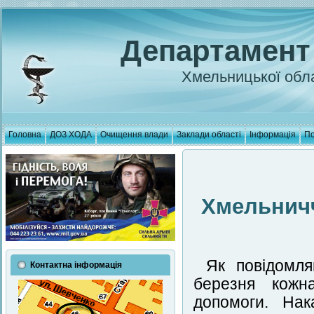
Департамент
Хмельницької обла
Головна
ДОЗ ХОДА
Очищення влади
Заклади області
Інформація
По
Хмельничч
Як повідомля
Контактна інформація
березня кожн
допомоги. Нак