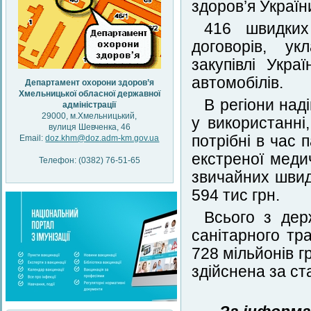
здоров’я Украї
416 швидких
договорів, у
закупівлі Укр
автомобілів.
Департамент охорони здоров’я
Хмельницької обласної державної
В регіони над
адміністрації
29000, м.Хмельницький,
у використанні
вулиця Шевченка, 46
потрібні в час
Email:
doz.khm@doz.adm-km.gov.ua
екстреної меди
Телефон: (0382) 76-51-65
звичайних швид
594 тис грн.
Всього з дер
санітарного тр
728 мільйонів 
здійснена за с