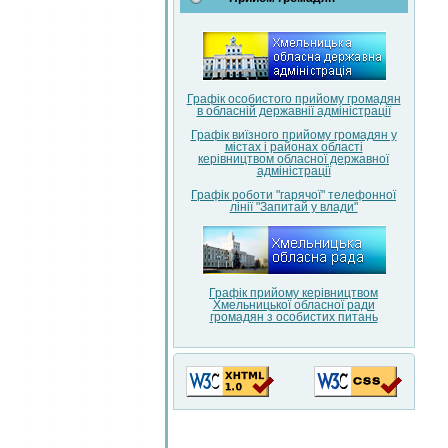
Графік особистого прийому громадян
в обласній державнії адміністрації
Графік виїзного прийому громадян у
містах і районах області
керівництвом обласної державної
адміністрації
Графік роботи "гарячої" телефонної
лінії "Запитай у влади"
Графік прийому керівництвом
Хмельницької обласної ради
громадян з особистих питань