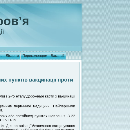
ров’я
ії
нь
Лікарям
Переселенцям
Вакансії
их пунктів вакцинації проти
пи з 2-го етапу Дорожньої карти з вакцинації
цівників первинної медицини. Найпершими
в.
ових або постійних) пунктах щеплення. З 22
 COVID-19.
я. Для організації безпечного вакцинування