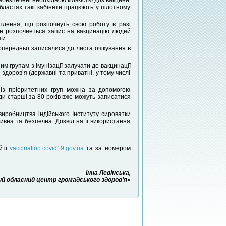
абезпечені необхідною кількістю доз вакцини.
бластях такі кабінети працюють у пілотному
еплення, що розпочнуть свою роботу в разі
ин розпочнеться запис на вакцинацію людей
ти.
попередньо записалися до листа очікування в
 групам з імунізації залучати до вакцинації
здоров’я (державні та приватні, у тому числі
із пріоритетних груп можна за допомогою
ди старші за 80 років вже можуть записатися
 виробництва індійського Інституту сироватки
ивна та безпечна. Дозвіл на її використання
йті
vaccination.covid19.gov.ua
та за номером
Інна Левінська,
й обласний центр громадського здоров’я»