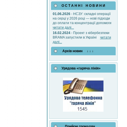
О С Т А Н Н І Н О В И Н И
01.06.2026
- НСЗУ: складні операції
на серці у 2026 році — нові підходи
до оплати та концентрації допомоги
читати далі...
16.02.2024
- Проект з кібербезпеки
BRAMA запустили в Україні
читати
далі...
Архів новин ↓ ↓ ↓
Урядова «гаряча лінія»
Прийом громадян