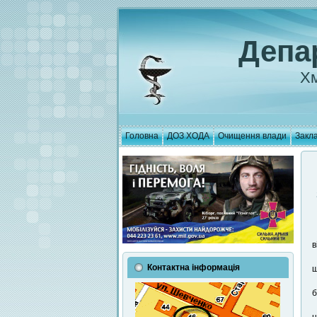
Депа
Хм
Головна
ДОЗ ХОДА
Очищення влади
Закла
в
Контактна інформація
щ
б