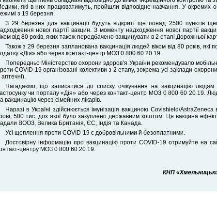
і кабінети щеплень обладнані відповідно до вимог інфекційного контролю та з
едики, які в них працюватимуть, пройшли відповідне навчання. У окремих о
ежимі з 19 березня.
З 29 березня для вакцинації будуть відкриті ще понад 2500 пунктів щ
адходження нової партії вакцин. З моменту надходження нової партії вакц
іком від 80 років, яких також передбачено вакцинувати в 2 етапі Дорожньої кар
Також з 29 березня запланована вакцинація людей віком від 80 років, які 
одатку «Дія» або через контакт-центр МОЗ 0 800 60 20 19.
Попередньо Міністерство охорони здоров’я України рекомендувало мобільним
роти COVID-19 організовані колективи з 2 етапу, зокрема усі заклади охорони 
 аптечні).
Нагадаємо, що записатися до списку очікування на вакцинацію людям 
астосунку чи порталу «Дія» або через контакт-центр МОЗ 0 800 60 20 19. Лю
а вакцинацію через сімейних лікарів.
Наразі в Україні здійснюється імунізація вакциною Covishield/AstraZeneca
рові, 500 тис. доз якої було закуплено державним коштом. Ця вакцина ефект
адали ВООЗ, Велика Британія, ЄС, Індія та Канада.
Усі щеплення проти COVID-19 є добровільними й безоплатними.
Достовірну інформацію про вакцинацію проти COVID-19 отримуйте на са
онтакт-центру МОЗ 0 800 60 20 19.
КНП «Хмельницьки