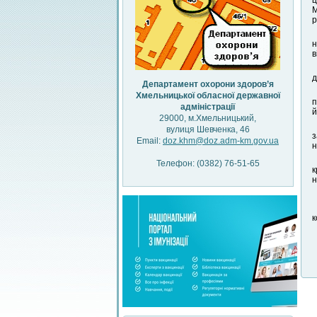
ц
М
р
н
в
д
Департамент охорони здоров’я
Хмельницької обласної державної
п
адміністрації
й
29000, м.Хмельницький,
вулиця Шевченка, 46
з
Email:
doz.khm@doz.adm-km.gov.ua
н
Телефон: (0382) 76-51-65
к
н
к