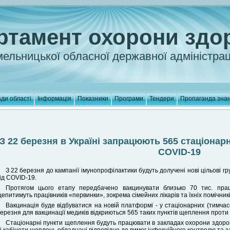
ртамент охорони здо
ельницької обласної державної адміністрац
ди області
Інформація
Показники
Програми
Тендери
Пропаганда зна
З 22 березня в Україні запрацюють 565 стаціонарн
COVID-19
З 22 березня до кампанії імунопрофілактики будуть долучені нові цільові гру
ід COVID-19.
Протягом цього етапу передбачено вакцинувати близько 70 тис. пра
епитимуть працівників «первинки», зокрема сімейних лікарів та їхніх помічникі
Вакцинація буде відбуватися на новій платформі - у стаціонарних (тимчас
ерезня для вакцинації медиків відкриються 565 таких пунктів щеплення проти
Стаціонарні пункти щеплення будуть працювати в закладах охорони здоров’